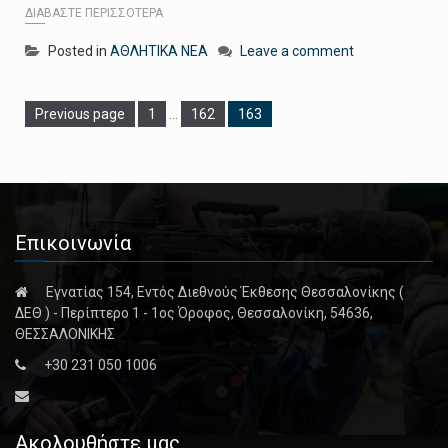
ΔΙΑΒΆΣΤΕ ΠΕΡΙΣΣΌΤΕΡΑ
Posted in
ΑΘΛΗΤΙΚΑ ΝΕΑ
Leave a comment
Page
Page
Page
Previous page
1
…
162
163
Επικοινωνία
Εγνατίας 154, Εντός Διεθνούς Έκθεσης Θεσσαλονίκης (
ΔΕΘ ) - Περίπτερο 1 - 1ος Όροφος, Θεσσαλονίκη, 54636,
ΘΕΣΣΑΛΟΝΙΚΗΣ
+30 231 050 1006
Ακολουθήστε μας