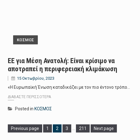
ΚΟΣΜΟΣ
ΕΕ για Μέση Ανατολή: Είναι κρίσιμο να
αποτραπεί η περιφερειακή κλιμάκωση
15 Οκτωβρίου, 2023
«Η Ευρωπαϊκή Ένωση καταδικάζει με τον πιο έντονο τρόπο…
ΔΙΑΒΆΣΤΕ ΠΕΡΙΣΣΌΤΕΡΑ
Posted in
ΚΟΣΜΟΣ
Page
Page
Page
Page
Previous page
1
2
3
…
211
Next page