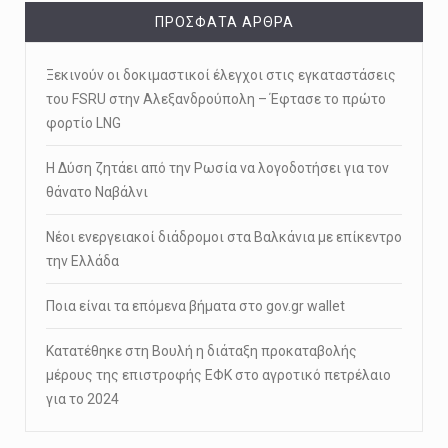
ΠΡΌΣΦΑΤΑ ΆΡΘΡΑ
Ξεκινούν οι δοκιμαστικοί έλεγχοι στις εγκαταστάσεις
του FSRU στην Αλεξανδρούπολη – Έφτασε το πρώτο
φορτίο LNG
Η Δύση ζητάει από την Ρωσία να λογοδοτήσει για τον
θάνατο Ναβάλνι
Νέοι ενεργειακοί διάδρομοι στα Βαλκάνια με επίκεντρο
την Ελλάδα
Ποια είναι τα επόμενα βήματα στο gov.gr wallet
Κατατέθηκε στη Βουλή η διάταξη προκαταβολής
μέρους της επιστροφής ΕΦΚ στο αγροτικό πετρέλαιο
για το 2024