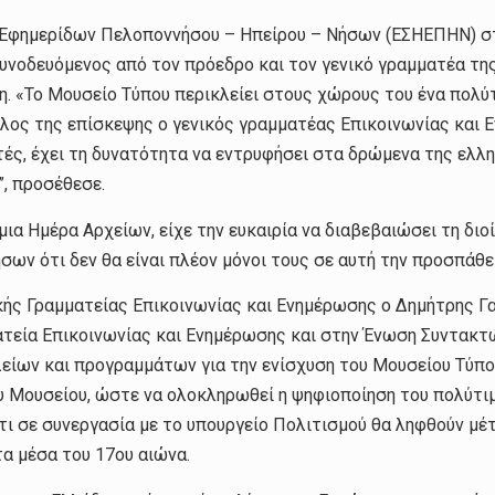
Εφημερίδων Πελοποννήσου – Ηπείρου – Νήσων (ΕΣΗΕΠΗΝ) στ
υνοδευόμενος από τον πρόεδρο και τον γενικό γραμματέα τη
. «Το Μουσείο Τύπου περικλείει στους χώρους του ένα πολύτ
λος της επίσκεψης ο γενικός γραμματέας Επικοινωνίας και Ε
ές, έχει τη δυνατότητα να εντρυφήσει στα δρώμενα της ελλη
, προσέθεσε.
μια Ημέρα Αρχείων, είχε την ευκαιρία να διαβεβαιώσει τη δι
 ότι δεν θα είναι πλέον μόνοι τους σε αυτή την προσπάθεια
κής Γραμματείας Επικοινωνίας και Ενημέρωσης ο Δημήτρης Γ
ματεία Επικοινωνίας και Ενημέρωσης και στην Ένωση Συντα
ίων και προγραμμάτων για την ενίσχυση του Μουσείου Τύπου 
ου Μουσείου, ώστε να ολοκληρωθεί η ψηφιοποίηση του πολύτιμ
ότι σε συνεργασία με το υπουργείο Πολιτισμού θα ληφθούν μ
α μέσα του 17ου αιώνα.