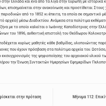
στην Ελλάδα και ένα από τα λίγα στην Ευρώπη με ιστορικά κε
ων, επισημαίνεται στην ανακοίνωση και προστίθεται: Στους
περιοδικών από το 1852 κι έπειτα, τα οποία σε σημαντικό μ
ικτό αρχείο) μέσω Διαδικτύου. Ανάμεσα στα πολύτιμα εκθέμα
ήνα με το οποίο καλείται ο Ιωάννης Καποδίστριας στην Ελλά
νων του 1896, αυθεντική επιστολή του Θεόδωρου Κολοκοτρώ
ποδέχεται κυρίως μαθητές κάθε βαθμίδας, υλοποιώντας παρ
ήμονες που έχουν πρόσβαση στα πολύτιμα αρχεία του. Ωστόσ
ι ο εκσυγχρονισμός της ψηφιοποίησης του αρχειακού υλικού 
οκλήρου την Ένωση Συντακτών Ημερησίων Εφημερίδων Πελοπο
βρίσκεται στην πρόταση
Μήνυμα 112: Επικί