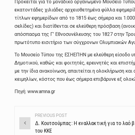
Πρόκειται για το μοναδικό οργανωμένο Μουσείο Τύπου 
εκατοντάδες χιλιάδες αρχειοθετημένα φύλλα εφημερίδ
τίτλων εφημερίδων από το 1815 έως σήμερα και 1.000 
σελίδες) και διατίθενται σε ελεύθερη πρόσβαση (ανο
απόσπασμα της Γ’ Εθνοσυνέλευσης του 1827 στην Τροιζ
πρωτότυπο εισιτήριο των σύγχρονων Ολυμπιακών Αγώ
Το Μουσείο Τύπου της ΕΣΗΕΠΗΝ με ελεύθερη είσοδο υ
Δημοτικού, καθώς και φοιτητές, ερευνητές και επιστ
με την ίδια ανακοίνωση, απαιτείται η ολοκλήρωση κα
κειμηλίων, κόστος που έως σήμερα επιβάρυνε εξ ολ
Πηγή: www.amna.gr
PREVIOUS POST
Post
Δ. Κουτσούμπας: Η εναλλακτική για το λαό 
navigation
του ΚΚΕ