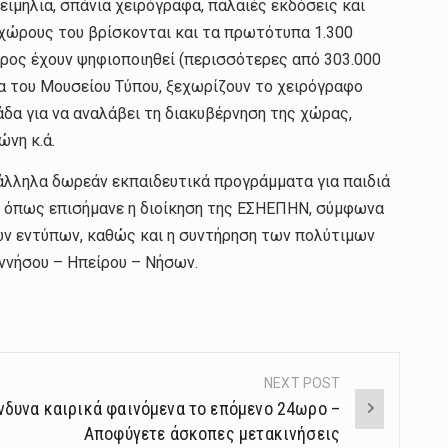
ιμήλια, σπάνια χειρόγραφα, παλαιές εκδόσεις και
 χώρους του βρίσκονται και τα πρωτότυπα 1.300
έρος έχουν ψηφιοποιηθεί (περισσότερες από 303.000
τα του Μουσείου Τύπου, ξεχωρίζουν το χειρόγραφο
δα για να αναλάβει τη διακυβέρνηση της χώρας,
νη κ.ά.
άλληλα δωρεάν εκπαιδευτικά προγράμματα για παιδιά
ο, όπως επισήμανε η διοίκηση της ΕΣΗΕΠΗΝ, σύμφωνα
των εντύπων, καθώς και η συντήρηση των πολύτιμων
ννήσου – Ηπείρου – Νήσων.
NEXT POST
νδυνα καιρικά φαινόμενα το επόμενο 24ωρο –
Αποφύγετε άσκοπες μετακινήσεις