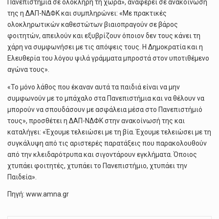
Πανεπιστήμια σε ολόκληρη τη χώρα», αναφέρει σε ανακοίνωσή
της η ΔΑΠ-ΝΔΦΚ και συμπληρώνει: «Με πρακτικές
ολοκληρωτικών καθεστώτων βιαιοπραγούν σε βάρος
φοιτητών, απειλούν και εξυβρίζουν όποιον δεν τους κάνει τη
χάρη να συμφωνήσει με τις απόψεις τους. Η Δημοκρατία και η
Ελευθερία του λόγου ψιλά γράμματα μπροστά στον υποτιθέμενο
αγώνα τους».
«Το μόνο λάθος που έκαναν αυτά τα παιδιά είναι να μην
συμφωνούν με το μπάχαλο στα Πανεπιστήμια και να θέλουν να
μπορούν να σπουδάσουν με ασφάλεια μέσα στο Πανεπιστήμιό
τους», προσθέτει η ΔΑΠ-ΝΔΦΚ στην ανακοίνωσή της και
καταλήγει: «Έχουμε τελειώσει με τη βία. Έχουμε τελειώσει με τη
συγκάλυψη από τις αριστερές παρατάξεις που παρακολουθούν
από την κλειδαρότρυπα και σιγοντάρουν εγκλήματα. Όποιος
χτυπάει φοιτητές, χτυπάει το Πανεπιστήμιο, χτυπάει την
Παιδεία».
Πηγή: www.amna.gr