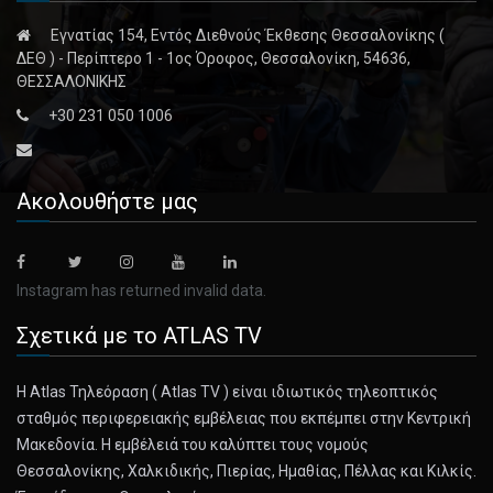
Εγνατίας 154, Εντός Διεθνούς Έκθεσης Θεσσαλονίκης (
ΔΕΘ ) - Περίπτερο 1 - 1ος Όροφος, Θεσσαλονίκη, 54636,
ΘΕΣΣΑΛΟΝΙΚΗΣ
+30 231 050 1006
Ακολουθήστε μας
Instagram has returned invalid data.
Σχετικά με το ATLAS TV
Η Atlas Τηλεόραση ( Atlas TV ) είναι ιδιωτικός τηλεοπτικός
σταθμός περιφερειακής εμβέλειας που εκπέμπει στην Κεντρική
Μακεδονία. Η εμβέλειά του καλύπτει τους νομούς
Θεσσαλονίκης, Χαλκιδικής, Πιερίας, Ημαθίας, Πέλλας και Κιλκίς.