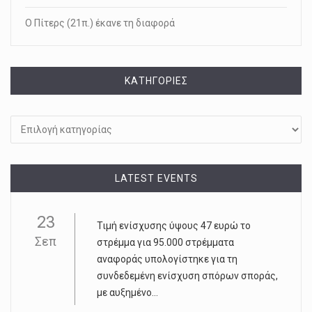
Ο Πίτερς (21π.) έκανε τη διαφορά
KΑΤΗΓΟΡΊΕΣ
Kατηγορίες
LATEST EVENTS
23
Τιµή ενίσχυσης ύψους 47 ευρώ το
Σεπ
στρέµµα για 95.000 στρέµµατα
αναφοράς υπολογίστηκε για τη
συνδεδεµένη ενίσχυση σπόρων σποράς,
µε αυξηµένο...