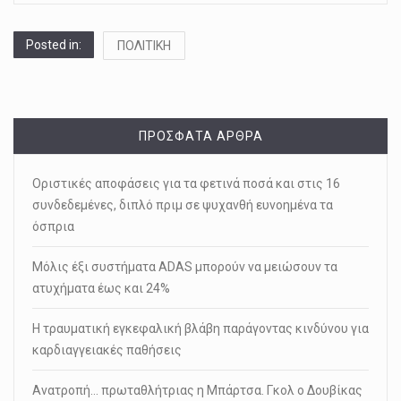
Posted in:
ΠΟΛΙΤΙΚΗ
ΠΡΌΣΦΑΤΑ ΆΡΘΡΑ
Οριστικές αποφάσεις για τα φετινά ποσά και στις 16
συνδεδεμένες, διπλό πριμ σε ψυχανθή ευνοημένα τα
όσπρια
Μόλις έξι συστήματα ADAS μπορούν να μειώσουν τα
ατυχήματα έως και 24%
Η τραυματική εγκεφαλική βλάβη παράγοντας κινδύνου για
καρδιαγγειακές παθήσεις
Ανατροπή… πρωταθλήτριας η Μπάρτσα. Γκολ ο Δουβίκας