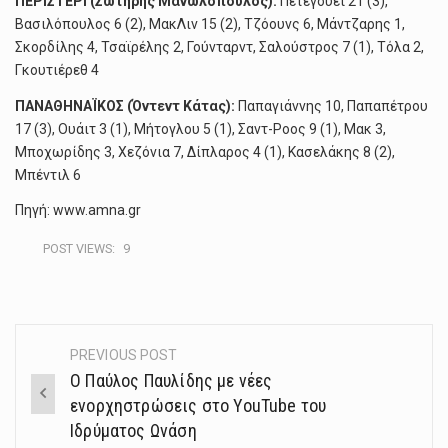
ΠΕΡΙΣΤΕΡΙ (Σωτήρης Μανωλόπουλος):
Πέτεγουεϊ 21 (3),
Βασιλόπουλος 6 (2), ΜακΛιν 15 (2), Τζόουνς 6, Μάντζαρης 1,
Σκορδίλης 4, Τσαϊρέλης 2, Γούνταρντ, Σαλούστρος 7 (1), Τόλα 2,
Γκουτιέρεθ 4
ΠΑΝΑΘΗΝΑΪΚΟΣ (Όντεντ Κάτας):
Παπαγιάννης 10, Παπαπέτρου
17 (3), Ουάιτ 3 (1), Μήτογλου 5 (1), Σαντ-Ροος 9 (1), Μακ 3,
Μποχωρίδης 3, Χεζόνια 7, Δίπλαρος 4 (1), Κασελάκης 8 (2),
Μπέντιλ 6
Πηγή: www.amna.gr
POST VIEWS:
9
PREVIOUS POST
Post
Ο Παύλος Παυλίδης με νέες
navigation
ενορχηστρώσεις στο YouTube του
Ιδρύματος Ωνάση