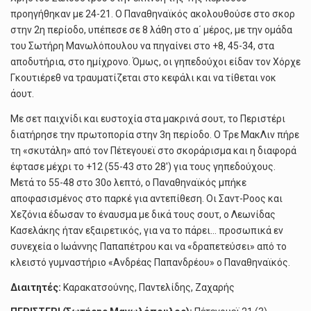
προηγήθηκαν με 24-21. Ο Παναθηναϊκός ακολουθούσε στο σκορ
στην 2η περίοδο, υπέπεσε σε 8 λάθη στο α΄ μέρος, με την ομάδα
του Σωτήρη Μανωλόπουλου να πηγαίνει στο +8, 45-34, στα
αποδυτήρια, στο ημίχρονο. Όμως, οι γηπεδούχοι είδαν τον Χόρχε
Γκουτιέρεθ να τραυματίζεται στο κεφάλι και να τίθεται νοκ
άουτ.
Με σετ παιχνίδι και ευστοχία στα μακρινά σουτ, το Περιστέρι
διατήρησε την πρωτοπορία στην 3η περίοδο. Ο Τρε ΜακΛιν πήρε
τη «σκυτάλη» από τον Πέτεγουεϊ στο σκοράρισμα και η διαφορά
έφτασε μέχρι το +12 (55-43 στο 28′) για τους γηπεδούχους.
Μετά το 55-48 στο 30ο λεπτό, ο Παναθηναϊκός μπήκε
αποφασισμένος στο παρκέ για αντεπίθεση. Οι Σαντ-Ροος και
Χεζόνια έδωσαν το έναυσμα με δικά τους σουτ, ο Λεωνίδας
Κασελάκης ήταν εξαιρετικός, για να το πάρει… προσωπικά εν
συνεχεία ο Ιωάννης Παπαπέτρου και να «δραπετεύσει» από το
κλειστό γυμναστήριο «Ανδρέας Παπανδρέου» ο Παναθηναϊκός.
Διαιτητές:
Καρακατσούνης, Παντελίδης, Ζαχαρής