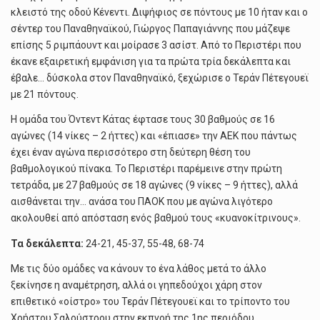
κλειστό της οδού Κένεντι. Διψήφιος σε πόντους με 10 ήταν και ο
σέντερ του Παναθηναϊκού, Γιώργος Παπαγιάννης που μάζεψε
επίσης 5 ριμπάουντ και μοίρασε 3 ασίστ. Από το Περιστέρι που
έκανε εξαιρετική εμφάνιση για τα πρώτα τρία δεκάλεπτα και
έβαλε… δύσκολα στον Παναθηναϊκό, ξεχώρισε ο Τεράν Πέτεγουεϊ
με 21 πόντους.
Η ομάδα του Όντεντ Κάτας έφτασε τους 30 βαθμούς σε 16
αγώνες (14 νίκες – 2 ήττες) και «έπιασε» την ΑΕΚ που πάντως
έχει έναν αγώνα περισσότερο στη δεύτερη θέση του
βαθμολογικού πίνακα. Το Περιστέρι παρέμεινε στην πρώτη
τετράδα, με 27 βαθμούς σε 18 αγώνες (9 νίκες – 9 ήττες), αλλά
αισθάνεται την… ανάσα του ΠΑΟΚ που με αγώνα λιγότερο
ακολουθεί από απόσταση ενός βαθμού τους «κυανοκίτρινους».
Τα δεκάλεπτα:
24-21, 45-37, 55-48, 68-74
Με τις δύο ομάδες να κάνουν το ένα λάθος μετά το άλλο
ξεκίνησε η αναμέτρηση, αλλά οι γηπεδούχοι χάρη στον
επιθετικό «οίστρο» του Τεράν Πέτεγουεϊ και το τρίποντο του
Χρήστου Σαλούστρου στην εκπνοή της 1ης περιόδου