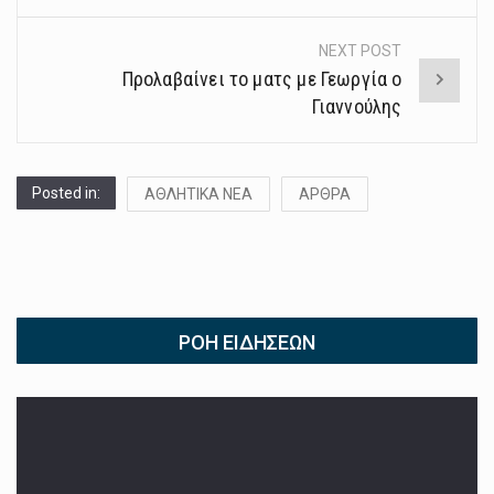
NEXT POST
Προλαβαίνει το ματς με Γεωργία ο
Γιαννούλης
Posted in:
ΑΘΛΗΤΙΚΑ ΝΕΑ
ΑΡΘΡΑ
ΡΟΉ ΕΙΔΉΣΕΩΝ