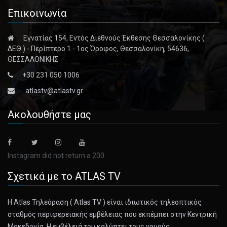
Επικοινωνία
Εγνατίας 154, Εντός Διεθνούς Έκθεσης Θεσσαλονίκης (
ΔΕΘ ) - Περίπτερο 1 - 1ος Όροφος, Θεσσαλονίκη, 54636,
ΘΕΣΣΑΛΟΝΙΚΗΣ
+30 231 050 1006
atlastv@atlastv.gr
Ακολουθήστε μας
Instagram did not return a 200.
Σχετικά με το ATLAS TV
Η Atlas Τηλεόραση ( Atlas TV ) είναι ιδιωτικός τηλεοπτικός
σταθμός περιφερειακής εμβέλειας που εκπέμπει στην Κεντρική
Μακεδονία. Η εμβέλειά του καλύπτει τους νομούς