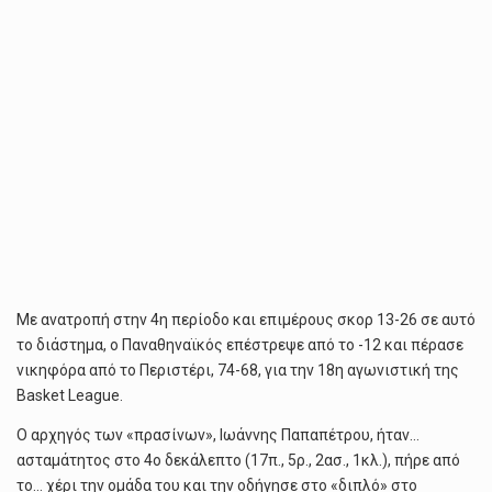
Με ανατροπή στην 4η περίοδο και επιμέρους σκορ 13-26 σε αυτό
το διάστημα, ο Παναθηναϊκός επέστρεψε από το -12 και πέρασε
νικηφόρα από το Περιστέρι, 74-68, για την 18η αγωνιστική της
Basket League.
Ο αρχηγός των «πρασίνων», Ιωάννης Παπαπέτρου, ήταν…
ασταμάτητος στο 4ο δεκάλεπτο (17π., 5ρ., 2ασ., 1κλ.), πήρε από
το… χέρι την ομάδα του και την οδήγησε στο «διπλό» στο