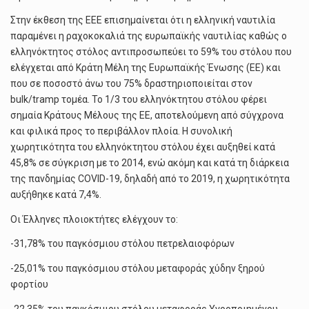
Στην έκθεση της ΕΕΕ επισημαίνεται ότι η ελληνική ναυτιλία
παραμένει η ραχοκοκαλιά της ευρωπαϊκής ναυτιλίας καθώς ο
ελληνόκτητος στόλος αντιπροσωπεύει το 59% του στόλου που
ελέγχεται από Κράτη Μέλη της Ευρωπαϊκής Ένωσης (ΕΕ) και
που σε ποσοστό άνω του 75% δραστηριοποιείται στον
bulk/tramp τομέα. Το 1/3 του ελληνόκτητου στόλου φέρει
σημαία Κράτους Μέλους της ΕΕ, αποτελούμενη από σύγχρονα
και φιλικά προς το περιβάλλον πλοία. Η συνολική
χωρητικότητα του ελληνόκτητου στόλου έχει αυξηθεί κατά
45,8% σε σύγκριση με το 2014, ενώ ακόμη και κατά τη διάρκεια
της πανδημίας COVID-19, δηλαδή από το 2019, η χωρητικότητα
αυξήθηκε κατά 7,4%.
Οι Έλληνες πλοιοκτήτες ελέγχουν το:
-31,78% του παγκόσμιου στόλου πετρελαιοφόρων
-25,01% του παγκόσμιου στόλου μεταφοράς χύδην ξηρού
φορτίου
-22,35% του παγκόσμιου στόλου μεταφοράς Υγροποιημένου