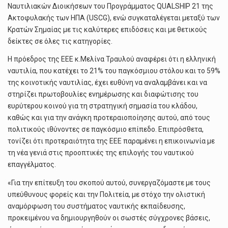
Ναυτιλιακών Διοικήσεων του Προγράμματος QUALSHIP 21 της
Ακτοφυλακής των ΗΠΑ (USCG), ενώ συγκαταλέγεται μεταξύ των
Κρατών Σημαίας με τις καλύτερες επιδόσεις και με θετικούς
δείκτες σε όλες τις κατηγορίες.
Η πρόεδρος της ΕΕΕ κ.Μελίνα Τραυλού αναφέρει ότι η ελληνική
ναυτιλία, που κατέχει το 21% του παγκόσμιου στόλου και το 59%
της κοινοτικής ναυτιλίας, έχει ευθύνη να αναλαμβάνει και να
στηρίζει πρωτοβουλίες ενημέρωσης και διαφώτισης του
ευρύτερου κοινού για τη στρατηγική σημασία του κλάδου,
καθώς και για την ανάγκη προτεραιοποίησης αυτού, από τους
πολιτικούς ιθύνοντες σε παγκόσμιο επίπεδο. Επιπρόσθετα,
τονίζει ότι προτεραιότητα της ΕΕΕ παραμένει η επικοινωνία με
τη νέα γενιά στις προοπτικές της επιλογής του ναυτικού
επαγγέλματος.
«Για την επίτευξη του σκοπού αυτού, συνεργαζόμαστε με τους
υπεύθυνους φορείς και την Πολιτεία, με στόχο την ολιστική
αναμόρφωση του συστήματος ναυτικής εκπαίδευσης,
προκειμένου να δημιουργηθούν οι σωστές σύγχρονες βάσεις,