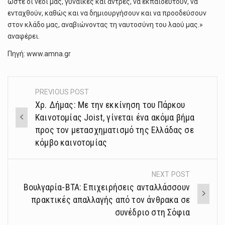
ώστε οι νέοι μας, γυναίκες και άντρες, να εκπαιδευτούν, να
ενταχθούν, καθώς και να δημιουργήσουν και να προοδεύσουν
στον κλάδο μας, αναβιώνοντας τη ναυτοσύνη του λαού μας.»
αναφέρει.
Πηγή: www.amna.gr
PREVIOUS POST
Post
Χρ. Δήμας: Με την εκκίνηση του Πάρκου
navigation
Καινοτομίας Joist, γίνεται ένα ακόμα βήμα
προς τον μετασχηματισμό της Ελλάδας σε
κόμβο καινοτομίας
NEXT POST
Βουλγαρία-ΒΤΑ: Επιχειρήσεις ανταλλάσσουν
πρακτικές απαλλαγής από τον άνθρακα σε
συνέδριο στη Σόφια