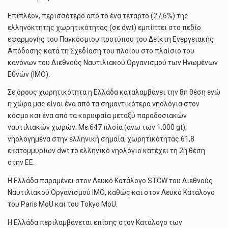
Επιπλέον, περισσότερο από το ένα τέταρτο (27,6%) της
ελληνόκτητης χωρητικότητας (σε dwt) εμπίπτει στο πεδίο
εφαρμογής του Παγκόσμιου προτύπου του Δείκτη Ενεργειακής
Απόδοσης κατά τη Σχεδίαση του πλοίου στο πλαίσιο του
κανόνων του Διεθνούς Ναυτιλιακού Οργανισμού των Ηνωμένων
Εθνών (IMO).
Σε όρους χωρητικότητα η Ελλάδα καταλαμβάνει την 8η θέση ενώ
η χώρα μας είναι ένα από τα σημαντικότερα νηολόγια στον
κόσμο και ένα από τα κορυφαία μεταξύ παραδοσιακών
ναυτιλιακών χωρών. Με 647 πλοία (άνω των 1.000 gt),
νηολογημένα στην ελληνική σημαία, χωρητικότητας 61,8
εκατομμυρίων dwt το ελληνικό νηολόγιο κατέχει τη 2η θέση
στην ΕΕ.
Η Ελλάδα παραμένει στον Λευκό Κατάλογο STCW του Διεθνούς
Ναυτιλιακού Οργανισμού ΙΜΟ, καθώς και στον Λευκό Κατάλογο
του Paris MoU και του Tokyo MoU.
Η Ελλάδα περιλαμβάνεται επίσης στον Κατάλογο των