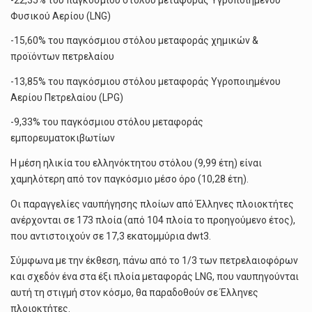
Φυσικού Αερίου (LNG)
-15,60% του παγκόσμιου στόλου μεταφοράς χημικών &
προϊόντων πετρελαίου
-13,85% του παγκόσμιου στόλου μεταφοράς Υγροποιημένου
Αερίου Πετρελαίου (LPG)
-9,33% του παγκόσμιου στόλου μεταφοράς
εμπορευματοκιβωτίων
H μέση ηλικία του ελληνόκτητου στόλου (9,99 έτη) είναι
χαμηλότερη από τον παγκόσμιο μέσο όρο (10,28 έτη).
Οι παραγγελίες ναυπήγησης πλοίων από Έλληνες πλοιοκτήτες
ανέρχονται σε 173 πλοία (από 104 πλοία το προηγούμενο έτος),
που αντιστοιχούν σε 17,3 εκατομμύρια dwt3.
Σύμφωνα με την έκθεση, πάνω από το 1/3 των πετρελαιοφόρων
και σχεδόν ένα στα έξι πλοία μεταφοράς LNG, που ναυπηγούνται
αυτή τη στιγμή στον κόσμο, θα παραδοθούν σε Έλληνες
πλοιοκτήτες.