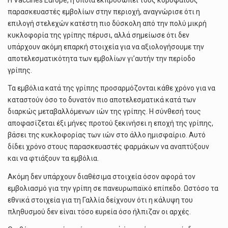
παρασκευαστές εμβολίων στην περιοχή, αναγνώρισε ότι η
επιλογή στελεχών κατέστη πιο δύσκολη από την πολύ μικρή
κυκλοφορία της γρίπης πέρυσι, αλλά σημείωσε ότι δεν
υπάρχουν ακόμη επαρκή στοιχεία για να αξιολογήσουμε την
αποτελεσματικότητα των εμβολίων γι’αυτήν την περίοδο
γρίπης.
Τα εμβόλια κατά της γρίπης προσαρμόζονται κάθε χρόνο για να
καταστούν όσο το δυνατόν πιο αποτελεσματικά κατά των
διαρκώς μεταβαλλόμενων ιών της γρίπης. Η σύνθεσή τους
αποφασίζεται έξι μήνες προτού ξεκινήσει η εποχή της γρίπης,
βάσει της κυκλοφορίας των ιών στο άλλο ημισφαίριο. Αυτό
δίδει χρόνο στους παρασκευαστές φαρμάκων να αναπτύξουν
και να φτιάξουν τα εμβόλια.
Ακόμη δεν υπάρχουν διαθέσιμα στοιχεία όσον αφορά τον
εμβολιασμό για την γρίπη σε πανευρωπαϊκό επίπεδο. Ωστόσο τα
εθνικά στοιχεία για τη Γαλλία δείχνουν ότι η κάλυψη του
πληθυσμού δεν είναι τόσο ευρεία όσο ήλπιζαν οι αρχές.