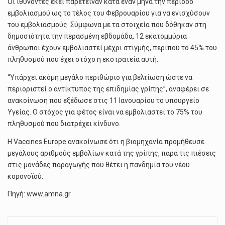
Οι ιθύνοντες εκεί παρέτειναν κατά έναν μήνα την περίοδο
εμβολιασμού ως το τέλος του Φεβρουαρίου για να ενισχύσουν
του εμβολιασμούς. Σύμφωνα με τα στοιχεία που δόθηκαν στη
δημοσιότητα την περασμένη εβδομάδα, 12 εκατομμύρια
άνθρωποι έχουν εμβολιαστεί μέχρι στιγμής, περίπου το 45% του
πληθυσμού που έχει στόχο η εκστρατεία αυτή.
“Υπάρχει ακόμη μεγάλο περιθώριο για βελτίωση ώστε να
περιοριστεί ο αντίκτυπος της επιδημίας γρίπης”, αναφέρει σε
ανακοίνωση που εξέδωσε στις 11 Ιανουαρίου το υπουργείο
Υγείας. Ο στόχος για φέτος είναι να εμβολιαστεί το 75% του
πληθυσμού που διατρέχει κίνδυνο.
Η Vaccines Europe ανακοίνωσε ότι η βιομηχανία προμήθευσε
μεγάλους αριθμούς εμβολίων κατά της γρίπης, παρά τις πιέσεις
στις μονάδες παραγωγής που θέτει η πανδημία του νέου
κορονοϊού.
Πηγή: www.amna.gr