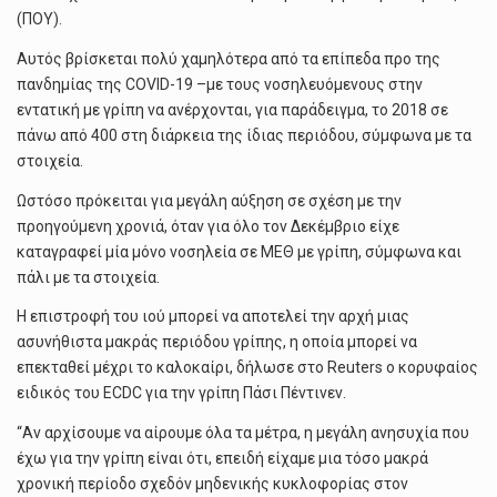
(ΠΟΥ).
Αυτός βρίσκεται πολύ χαμηλότερα από τα επίπεδα προ της
πανδημίας της COVID-19 –με τους νοσηλευόμενους στην
εντατική με γρίπη να ανέρχονται, για παράδειγμα, το 2018 σε
πάνω από 400 στη διάρκεια της ίδιας περιόδου, σύμφωνα με τα
στοιχεία.
Ωστόσο πρόκειται για μεγάλη αύξηση σε σχέση με την
προηγούμενη χρονιά, όταν για όλο τον Δεκέμβριο είχε
καταγραφεί μία μόνο νοσηλεία σε ΜΕΘ με γρίπη, σύμφωνα και
πάλι με τα στοιχεία.
Η επιστροφή του ιού μπορεί να αποτελεί την αρχή μιας
ασυνήθιστα μακράς περιόδου γρίπης, η οποία μπορεί να
επεκταθεί μέχρι το καλοκαίρι, δήλωσε στο Reuters ο κορυφαίος
ειδικός του ECDC για την γρίπη Πάσι Πέντινεν.
“Αν αρχίσουμε να αίρουμε όλα τα μέτρα, η μεγάλη ανησυχία που
έχω για την γρίπη είναι ότι, επειδή είχαμε μια τόσο μακρά
χρονική περίοδο σχεδόν μηδενικής κυκλοφορίας στον