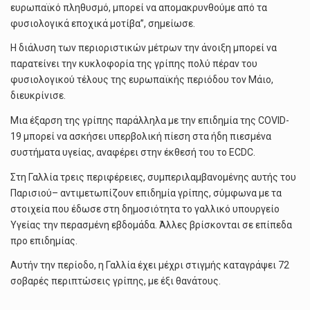
ευρωπαϊκό πληθυσμό, μπορεί να απομακρυνθούμε από τα
φυσιολογικά εποχικά μοτίβα”, σημείωσε.
Η διάλυση των περιοριστικών μέτρων την άνοιξη μπορεί να
παρατείνει την κυκλοφορία της γρίπης πολύ πέραν του
φυσιολογικού τέλους της ευρωπαϊκής περιόδου τον Μάιο,
διευκρίνισε.
Μια έξαρση της γρίπης παράλληλα με την επιδημία της COVID-
19 μπορεί να ασκήσει υπερβολική πίεση στα ήδη πιεσμένα
συστήματα υγείας, αναφέρει στην έκθεσή του το ECDC.
Στη Γαλλία τρεις περιφέρειες, συμπεριλαμβανομένης αυτής του
Παρισιού– αντιμετωπίζουν επιδημία γρίπης, σύμφωνα με τα
στοιχεία που έδωσε στη δημοσιότητα το γαλλικό υπουργείο
Υγείας την περασμένη εβδομάδα. Άλλες βρίσκονται σε επίπεδα
προ επιδημίας.
Αυτήν την περίοδο, η Γαλλία έχει μέχρι στιγμής καταγράψει 72
σοβαρές περιπτώσεις γρίπης, με έξι θανάτους.