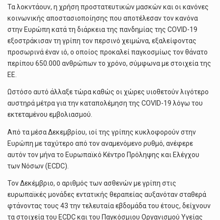
Τα λοκντάουν, η χρήση προστατευτικών μασκών και οι κανόνες
κοινωνικής αποστασιοποίησης που αποτέλεσαν τον κανόνα
στην Ευρώπη κατά τη διάρκεια της πανδημίας της COVID-19
εξοστράκισαν τη γρίπη τον περσινό χειμώνα, εξαλείφοντας
προσωρινά έναν ιό, ο οποίος προκαλεί παγκοσμίως τον θάνατο
περίπου 650.000 ανθρώπων το χρόνο, σύμφωνα με στοιχεία της
ΕΕ.
Ωστόσο αυτό άλλαξε τώρα καθώς οι χώρες υιοθετούν λιγότερο
αυστηρά μέτρα για την καταπολέμηση της COVID-19 λόγω του
εκτεταμένου εμβολιασμού.
Από τα μέσα Δεκεμβρίου, ιοί της γρίπης κυκλοφορούν στην
Ευρώπη με ταχύτερο από τον αναμενόμενο ρυθμό, ανέφερε
αυτόν τον μήνα το Ευρωπαϊκό Κέντρο Πρόληψης και Ελέγχου
των Νόσων (ECDC).
Τον Δεκέμβριο, ο αριθμός των ασθενών με γρίπη στις
ευρωπαϊκές μονάδες εντατικής θεραπείας αυξανόταν σταθερά
φτάνοντας τους 43 την τελευταία εβδομάδα του έτους, δείχνουν
τα στοιχεία του ECDC και του Παγκόσμιου Οργανισμού Υγείας