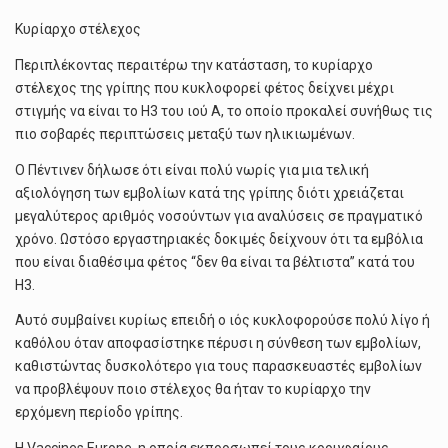
Κυρίαρχο στέλεχος
Περιπλέκοντας περαιτέρω την κατάσταση, το κυρίαρχο
στέλεχος της γρίπης που κυκλοφορεί φέτος δείχνει μέχρι
στιγμής να είναι το H3 του ιού A, το οποίο προκαλεί συνήθως τις
πιο σοβαρές περιπτώσεις μεταξύ των ηλικιωμένων.
Ο Πέντινεν δήλωσε ότι είναι πολύ νωρίς για μια τελική
αξιολόγηση των εμβολίων κατά της γρίπης διότι χρειάζεται
μεγαλύτερος αριθμός νοσούντων για αναλύσεις σε πραγματικό
χρόνο. Ωστόσο εργαστηριακές δοκιμές δείχνουν ότι τα εμβόλια
που είναι διαθέσιμα φέτος “δεν θα είναι τα βέλτιστα” κατά του
H3.
Αυτό συμβαίνει κυρίως επειδή ο ιός κυκλοφορούσε πολύ λίγο ή
καθόλου όταν αποφασίστηκε πέρυσι η σύνθεση των εμβολίων,
καθιστώντας δυσκολότερο για τους παρασκευαστές εμβολίων
να προβλέψουν ποιο στέλεχος θα ήταν το κυρίαρχο την
ερχόμενη περίοδο γρίπης.
Η Vaccines Europe, η οποία εκπροσωπεί τους κορυφαίους