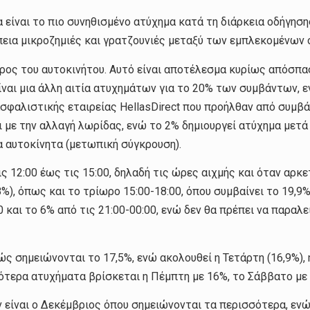
 είναι το πιο συνηθισμένο ατύχημα κατά τη διάρκεια οδήγησ
έπεια μικροζημιές και γρατζουνιές μεταξύ των εμπλεκομένων
ρος του αυτοκινήτου. Αυτό είναι αποτέλεσμα κυρίως απόσπα
αι μια άλλη αιτία ατυχημάτων για το 20% των συμβάντων, εν
σφαλιστικής εταιρείας HellasDirect που προήλθαν από συμβά
 με την αλλαγή λωρίδας, ενώ το 2% δημιουργεί ατύχημα μετά
α αυτοκίνητα (μετωπική σύγκρουση).
ς 12:00 έως τις 15:00, δηλαδή τις ώρες αιχμής και όταν αρκε
8%), όπως και το τρίωρο 15:00-18:00, όπου συμβαίνει το 19
0 και το 6% από τις 21:00-00:00, ενώ δεν θα πρέπει να παρα
ς σημειώνονται το 17,5%, ενώ ακολουθεί η Τετάρτη (16,9%), η
τερα ατυχήματα βρίσκεται η Πέμπτη με 16%, το Σάββατο με 10
είναι ο Δεκέμβριος όπου σημειώνονται τα περισσότερα, ενώ π