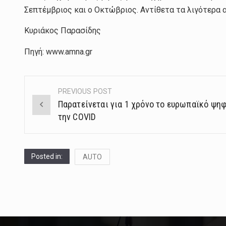
Σεπτέμβριος και ο Οκτώβριος. Αντίθετα τα λιγότερα 
Κυριάκος Παρασίδης
Πηγή: www.amna.gr
PREVIOUS POST
Post
Παρατείνεται για 1 χρόνο το ευρωπαϊκό ψηφ
navigation
την COVID
Posted in:
AUTO