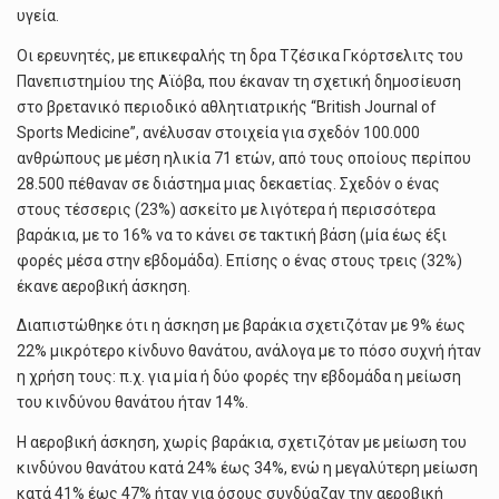
υγεία.
Οι ερευνητές, με επικεφαλής τη δρα Τζέσικα Γκόρτσελιτς του
Πανεπιστημίου της Αϊόβα, που έκαναν τη σχετική δημοσίευση
στο βρετανικό περιοδικό αθλητιατρικής “British Journal of
Sports Medicine”, ανέλυσαν στοιχεία για σχεδόν 100.000
ανθρώπους με μέση ηλικία 71 ετών, από τους οποίους περίπου
28.500 πέθαναν σε διάστημα μιας δεκαετίας. Σχεδόν ο ένας
στους τέσσερις (23%) ασκείτο με λιγότερα ή περισσότερα
βαράκια, με το 16% να το κάνει σε τακτική βάση (μία έως έξι
φορές μέσα στην εβδομάδα). Επίσης ο ένας στους τρεις (32%)
έκανε αεροβική άσκηση.
Διαπιστώθηκε ότι η άσκηση με βαράκια σχετιζόταν με 9% έως
22% μικρότερο κίνδυνο θανάτου, ανάλογα με το πόσο συχνή ήταν
η χρήση τους: π.χ. για μία ή δύο φορές την εβδομάδα η μείωση
του κινδύνου θανάτου ήταν 14%.
Η αεροβική άσκηση, χωρίς βαράκια, σχετιζόταν με μείωση του
κινδύνου θανάτου κατά 24% έως 34%, ενώ η μεγαλύτερη μείωση
κατά 41% έως 47% ήταν για όσους συνδύαζαν την αεροβική