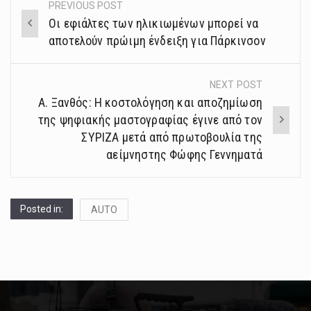
PREVIOUS POST
Post
Οι εφιάλτες των ηλικιωμένων μπορεί να
navigation
αποτελούν πρώιμη ένδειξη για Πάρκινσον
NEXT POST
Α. Ξανθός: Η κοστολόγηση και αποζημίωση
της ψηφιακής μαστογραφίας έγινε από τον
ΣΥΡΙΖΑ μετά από πρωτοβουλία της
αείμνηστης Φώφης Γεννηματά
Posted in:
AUTO