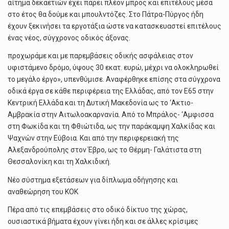
αίτημα δεκαετιών έχει πάρει πλέον μπρος και επιτέλους μέσα
στο έτος θα δούμε και μπουλντόζες. Στο Πάτρα-Πύργος ήδη
έχουν ξεκινήσει τα εργοτάξια ώστε να κατασκευαστεί επιτέλους
ένας νέος, σύγχρονος οδικός άξονας.
προχωράμε και με παρεμβάσεις οδικής ασφάλειας στον
υφιστάμενο δρόμο, ύψους 30 εκατ. ευρώ, μέχρι να ολοκληρωθεί
το μεγάλο έργο», υπενθύμισε. Αναφέρθηκε επίσης στα σύγχρονα
οδικά έργα σε κάθε περιφέρεια της Ελλάδας, από τον Ε65 στην
Κεντρική Ελλάδα και τη Δυτική Μακεδονία ως το ‘Ακτιο-
Αμβρακία στην Αιτωλοακαρνανία. Από το Μπράλος- ‘Αμφισσα
στη Φωκίδα και τη Φθιώτιδα, ως την παράκαμψη Χαλκίδας και
Ψαχνών στην Εύβοια. Και από την περιφερειακή της
Αλεξανδρούπολης στον Έβρο, ως το Θέρμη- Γαλάτιστα στη
Θεσσαλονίκη και τη Χαλκιδική.
Νέο σύστημα εξετάσεων για δίπλωμα οδήγησης και
αναθεώρηση του ΚΟΚ
Πέρα από τις επεμβάσεις στο οδικό δίκτυο της χώρας,
ουσιαστικά βήματα έχουν γίνει ήδη και σε άλλες κρίσιμες