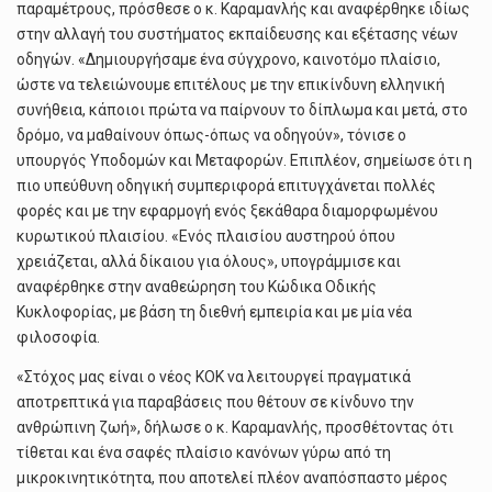
παραμέτρους, πρόσθεσε ο κ. Καραμανλής και αναφέρθηκε ιδίως
στην αλλαγή του συστήματος εκπαίδευσης και εξέτασης νέων
οδηγών. «Δημιουργήσαμε ένα σύγχρονο, καινοτόμο πλαίσιο,
ώστε να τελειώνουμε επιτέλους με την επικίνδυνη ελληνική
συνήθεια, κάποιοι πρώτα να παίρνουν το δίπλωμα και μετά, στο
δρόμο, να μαθαίνουν όπως-όπως να οδηγούν», τόνισε ο
υπουργός Υποδομών και Μεταφορών. Επιπλέον, σημείωσε ότι η
πιο υπεύθυνη οδηγική συμπεριφορά επιτυγχάνεται πολλές
φορές και με την εφαρμογή ενός ξεκάθαρα διαμορφωμένου
κυρωτικού πλαισίου. «Ενός πλαισίου αυστηρού όπου
χρειάζεται, αλλά δίκαιου για όλους», υπογράμμισε και
αναφέρθηκε στην αναθεώρηση του Κώδικα Οδικής
Κυκλοφορίας, με βάση τη διεθνή εμπειρία και με μία νέα
φιλοσοφία.
«Στόχος μας είναι ο νέος ΚΟΚ να λειτουργεί πραγματικά
αποτρεπτικά για παραβάσεις που θέτουν σε κίνδυνο την
ανθρώπινη ζωή», δήλωσε ο κ. Καραμανλής, προσθέτοντας ότι
τίθεται και ένα σαφές πλαίσιο κανόνων γύρω από τη
μικροκινητικότητα, που αποτελεί πλέον αναπόσπαστο μέρος