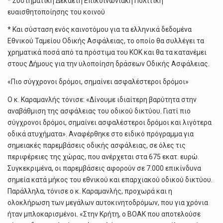
* Συστηματική Δεκαετή Επικοινωνιακή Πολιτική
ευαισθητοποίησης του κοινού
* Και σύσταση ενός καινοτόμου για τα ελληνικά δεδομένα
Εθνικού Ταμείου Οδικής Ασφάλειας, το οποίο θα συλλέγει τα
χρηματικά ποσά από τα πρόστιμα του ΚΟΚ και θα τα κατανέμει
στους Δήμους για την υλοποίηση δράσεων Οδικής Ασφάλειας.
«Πιο σύγχρονοι δρόμοι, σημαίνει ασφαλέστεροι δρόμοι»
Ο κ. Καραμανλής τόνισε: «Δίνουμε ιδιαίτερη βαρύτητα στην
αναβάθμιση της ασφάλειας του οδικού δικτύου. Γιατί πιο
σύγχρονοι δρόμοι, σημαίνει ασφαλέστεροι δρόμοι και λιγότερα
οδικά ατυχήματα». Αναφέρθηκε στο ειδικό πρόγραμμα για
σημειακές παρεμβάσεις οδικής ασφάλειας, σε όλες τις
περιφέρειες της χώρας, που ανέρχεται στα 675 εκατ. ευρώ.
Συγκεκριμένα, οι παρεμβάσεις αφορούν σε 7.000 επικίνδυνα
σημεία κατά μήκος του εθνικού και επαρχιακού οδικού δικτύου.
Παράλληλα, τόνισε ο κ. Καραμανλής, προχωρά και η
ολοκλήρωση των μεγάλων αυτοκινητοδρόμων, που για χρόνια
ήταν μπλοκαρισμένοι. «Στην Κρήτη, ο ΒΟΑΚ που αποτελούσε