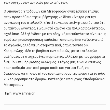
των σύγχρονων αστικών μετακινήσεων.
Ο υπουργός Υποδομών και Μεταφορών αναφέρθηκε επίσης
στην προσπάθεια της κυβέρνησης να δίνει κίνητρα για την
ανανέωσή του στόλου ΙΧ. «Γιατί τα νέα αυτοκίνητα εκτός του ότι
ρυπαίνουν λιγότερο, είναι κατά κανόνα και πολύ ασφαλέστερα»,
σχολίασε. Αλληλένδετη με την οδηγική υπευθυνότητα είναι και η
ευρύτερη κυκλοφοριακή παιδεία, η οποία πρέπει να ξεκινά από
τα σχολεία, αλλά να μη σταματά εκεί, όπως τόνισε ο κ.
Καραμανλής. «Με τη βοήθεια των ειδικών, με τα κατάλληλα
μαθήματα, με στοχευμένες καμπάνιες, αλλά και με προγράμματα
δια βίου επιμόρφωσης όλων μας. Στόχος μας είναι ο καθένας
και η καθεμία μας, από μικρό παιδί και για μια ζωή, να
διαμορφώνει τη σωστή νοοτροπία και συμπεριφορά για το πώς
κυκλοφορούμε στο δρόμο», κατέληξε ο υπουργός Υποδομών και
Μεταφορών.
Πηγή: www.amna.gr