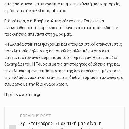
αποφασισμένοι να υπερασπιστούμε την εθνική μας κυριαρχία,
εφόσον αυτό κριθεί απαραίτητο».
Ειδικότερα, ο κ. Βαρβιτσιώτης κάλεσε την Τουρκία να
αντιληφθεί ότι το συμφέρον της είναι να σταματήσει εδώ τις
προκλήσεις απέναντι στη χώρα μας.
«Η Ελλάδα στέκεται ψύχραιμα και αποφασιστικά απέναντι στις
προκλητικές δηλώσεις και απειλές, αλλά πάνω από όλα
απέναντι στον αναθεωρητισμό του κ. Ερντογάν. Η ιστορία δεν
ξαναγράφεται. Η Τουρκία με τις ανιστόρητες αξιώσεις της και
την κλιμακούμενη επιθετικότητά της δεν στρέφεται μόνο κατά
της Ελλάδας, αλλά και ενάντια στη διεθνή νομιμότητα» ανέφερε,
σύμφωνα με την ίδια ανακοίνωση.
Πηγή: www.amna.gr
PREVIOUS POST
Post
Χρ. Σταϊκούρας: «Πολιτική μας είναι η