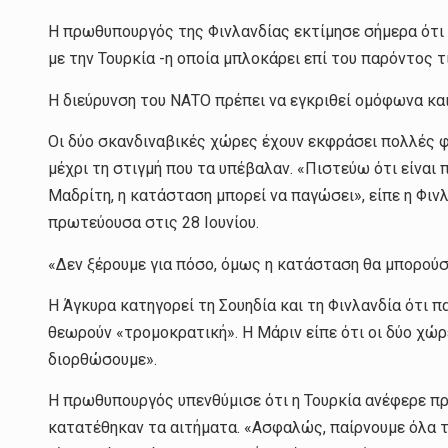
Η πρωθυπουργός της Φινλανδίας εκτίμησε σήμερα ότι 
με την Τουρκία -η οποία μπλοκάρει επί του παρόντος
Η διεύρυνση του ΝΑΤΟ πρέπει να εγκριθεί ομόφωνα και
Οι δύο σκανδιναβικές χώρες έχουν εκφράσει πολλές φο
μέχρι τη στιγμή που τα υπέβαλαν. «Πιστεύω ότι είναι
Μαδρίτη, η κατάσταση μπορεί να παγώσει», είπε η Φι
πρωτεύουσα στις 28 Ιουνίου.
«Δεν ξέρουμε για πόσο, όμως η κατάσταση θα μπορούσ
Η Άγκυρα κατηγορεί τη Σουηδία και τη Φινλανδία ότι 
θεωρούν «τρομοκρατική». Η Μάριν είπε ότι οι δύο χώρ
διορθώσουμε».
Η πρωθυπουργός υπενθύμισε ότι η Τουρκία ανέφερε π
κατατέθηκαν τα αιτήματα. «Ασφαλώς, παίρνουμε όλα τ