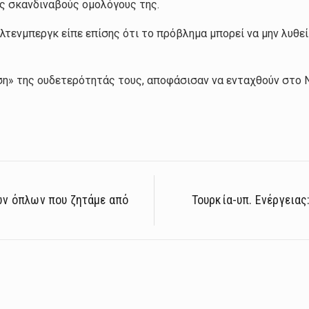
υς σκανδιναβούς ομολόγους της.
λτενμπεργκ είπε επίσης ότι το πρόβλημα μπορεί να μην λυθε
η» της ουδετερότητάς τους, αποφάσισαν να ενταχθούν στο Ν
ων όπλων που ζητάμε από
Τουρκία-υπ. Ενέργειας