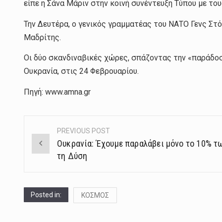
είπε η Σάνα Μάριν στην κοινή συνέντευξη Τύπου με το
Την Δευτέρα, ο γενικός γραμματέας του ΝΑΤΟ Γενς Στό
Μαδρίτης.
Οι δύο σκανδιναβικές χώρες, σπάζοντας την «παράδοσ
Ουκρανία, στις 24 Φεβρουαρίου.
Πηγή: www.amna.gr
PREVIOUS POST
Post
Ουκρανία: Έχουμε παραλάβει μόνο το 10% τ
navigation
τη Δύση
Posted in:
ΚΟΣΜΟΣ