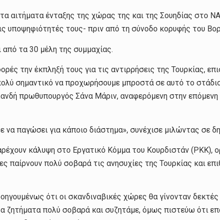
τα αιτήματα ένταξης της χώρας της και της Σουηδίας στο Ν
 τις υποψηφιότητές τους- πριν από τη σύνοδο κορυφής του Βο
 από τα 30 μέλη της συμμαχίας.
ρές την έκπληξή τους για τις αντιρρήσεις της Τουρκίας, επι
 πολύ σημαντικό να προχωρήσουμε μπροστά σε αυτό το στάδιο
νλανδή πρωθυπουργός Σάνα Μάριν, αναφερόμενη στην επόμενη 
ε να παγώσει για κάποιο διάστημα», συνέχισε μιλώντας σε δ
παρέχουν κάλυψη στο Εργατικό Κόμμα του Κουρδιστάν (PKK), ο
ες παίρνουν πολύ σοβαρά τις ανησυχίες της Τουρκίας και επι
ροηγουμένως ότι οι σκανδιναβικές χώρες θα γίνονταν δεκτέ
α ζητήματα πολύ σοβαρά και συζητάμε, όμως πιστεύω ότι επα