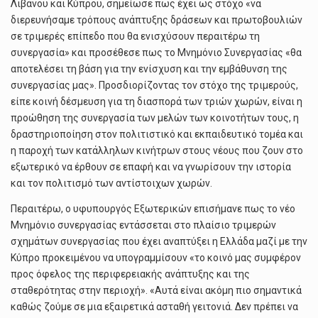
Λιβάνου και Κύπρου, σημείωσε πως έχει ως στόχο «να
διερευνήσαμε τρόπους ανάπτυξης δράσεων και πρωτοβουλιών
σε τριμερές επίπεδο που θα ενισχύσουν περαιτέρω τη
συνεργασία» και προσέθεσε πως το Μνημόνιο Συνεργασίας «θα
αποτελέσει τη βάση για την ενίσχυση και την εμβάθυνση της
συνεργασίας μας». Προσδιορίζοντας τον στόχο της τριμερούς,
είπε κοινή δέσμευση για τη διασπορά των τριών χωρών, είναι η
προώθηση της συνεργασία των μελών των κοινοτήτων τους, η
δραστηριοποίηση στον πολιτιστικό και εκπαιδευτικό τομέα και
η παροχή των κατάλληλων κινήτρων στους νέους που ζουν στο
εξωτερικό να έρθουν σε επαφή και να γνωρίσουν την ιστορία
και τον πολιτισμό των αντίστοιχων χωρών.
Περαιτέρω, ο υφυπουργός Εξωτερικών επισήμανε πως το νέο
Μνημόνιο συνεργασίας εντάσσεται στο πλαίσιο τριμερών
σχημάτων συνεργασίας που έχει αναπτύξει η Ελλάδα μαζί με την
Κύπρο προκειμένου να υπογραμμίσουν «το κοινό μας συμφέρον
προς όφελος της περιφερειακής ανάπτυξης και της
σταθερότητας στην περιοχή». «Αυτά είναι ακόμη πιο σημαντικά
καθώς ζούμε σε μια εξαιρετικά ασταθή γειτονιά. Δεν πρέπει να