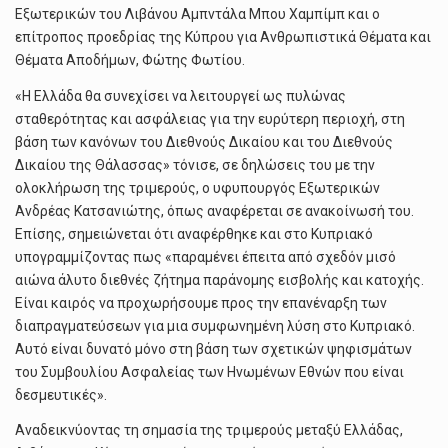
Εξωτερικών του Λιβάνου Αμπντάλα Μπου Χαμπίμπ και ο
επίτροπος προεδρίας της Κύπρου για Ανθρωπιστικά Θέματα και
Θέματα Αποδήμων, Φώτης Φωτίου.
«Η Ελλάδα θα συνεχίσει να λειτουργεί ως πυλώνας
σταθερότητας και ασφάλειας για την ευρύτερη περιοχή, στη
βάση των κανόνων του Διεθνούς Δικαίου και του Διεθνούς
Δικαίου της Θάλασσας» τόνισε, σε δηλώσεις του με την
ολοκλήρωση της τριμερούς, ο υφυπουργός Εξωτερικών
Ανδρέας Κατσανιώτης, όπως αναφέρεται σε ανακοίνωσή του.
Επίσης, σημειώνεται ότι αναφέρθηκε και στο Κυπριακό
υπογραμμίζοντας πως «παραμένει έπειτα από σχεδόν μισό
αιώνα άλυτο διεθνές ζήτημα παράνομης εισβολής και κατοχής.
Είναι καιρός να προχωρήσουμε προς την επανέναρξη των
διαπραγματεύσεων για μια συμφωνημένη λύση στο Κυπριακό.
Αυτό είναι δυνατό μόνο στη βάση των σχετικών ψηφισμάτων
του Συμβουλίου Ασφαλείας των Ηνωμένων Εθνών που είναι
δεσμευτικές».
Αναδεικνύοντας τη σημασία της τριμερούς μεταξύ Ελλάδας,