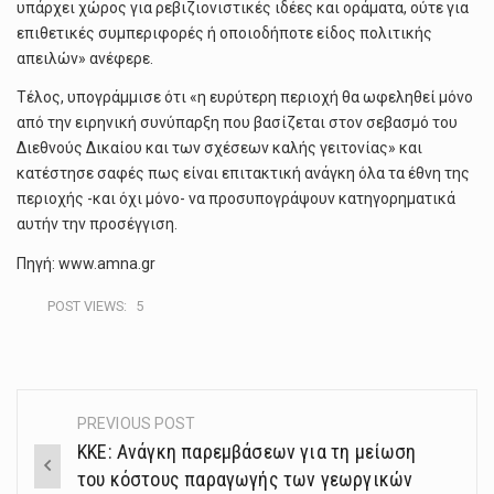
υπάρχει χώρος για ρεβιζιονιστικές ιδέες και οράματα, ούτε για
επιθετικές συμπεριφορές ή οποιοδήποτε είδος πολιτικής
απειλών» ανέφερε.
Τέλος, υπογράμμισε ότι «η ευρύτερη περιοχή θα ωφεληθεί μόνο
από την ειρηνική συνύπαρξη που βασίζεται στον σεβασμό του
Διεθνούς Δικαίου και των σχέσεων καλής γειτονίας» και
κατέστησε σαφές πως είναι επιτακτική ανάγκη όλα τα έθνη της
περιοχής -και όχι μόνο- να προσυπογράψουν κατηγορηματικά
αυτήν την προσέγγιση.
Πηγή: www.amna.gr
POST VIEWS:
5
PREVIOUS POST
Post
ΚΚΕ: Ανάγκη παρεμβάσεων για τη μείωση
navigation
του κόστους παραγωγής των γεωργικών