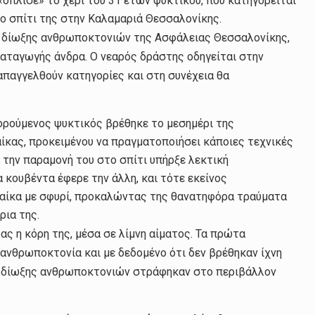
όπλισε» το χέρι του 31 ετών ψυκτικού, που κατηγορείται
το σπίτι της στην Καλαμαριά Θεσσαλονίκης.
ς δίωξης ανθρωποκτονιών της Ασφάλειας Θεσσαλονίκης,
αταγωγής άνδρα. Ο νεαρός δράστης οδηγείται στην
απαγγελθούν κατηγορίες και στη συνέχεια θα
ορούμενος ψυκτικός βρέθηκε το μεσημέρι της
ίκας, προκειμένου να πραγματοποιήσει κάποιες τεχνικές
 την παραμονή του στο σπίτι υπήρξε λεκτική
 κουβέντα έφερε την άλλη, και τότε εκείνος
ναίκα με σφυρί, προκαλώντας της θανατηφόρα τραύματα
ρια της.
ας η κόρη της, μέσα σε λίμνη αίματος. Τα πρώτα
 ανθρωποκτονία και με δεδομένο ότι δεν βρέθηκαν ίχνη
ης δίωξης ανθρωποκτονιών στράφηκαν στο περιβάλλον