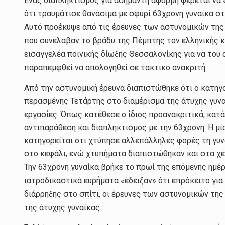
Ένας διαπληκτισμός για ασήμαντη αφορμή φέρεται να «
ότι τραυμάτισε θανάσιμα με σφυρί 63χρονη γυναίκα σ
Αυτό προέκυψε από τις έρευνες των αστυνομικών τη
που συνέλαβαν το βράδυ της Πέμπτης τον ελληνικής κ
εισαγγελέα ποινικής δίωξης Θεσσαλονίκης για να του 
παραπεμφθεί να απολογηθεί σε τακτικό ανακριτή.
Από την αστυνομική έρευνα διαπιστώθηκε ότι ο κατηγ
περασμένης Τετάρτης στο διαμέρισμα της άτυχης γυνα
εργασίες. Όπως κατέθεσε ο ίδιος προανακριτικά, κατά
αντιπαράθεση και διαπληκτισμός με την 63χρονη. Η μία
κατηγορείται ότι χτύπησε αλλεπάλληλες φορές τη γυ
στο κεφάλι, ενώ χτυπήματα διαπιστώθηκαν και στα χέ
Την 63χρονη γυναίκα βρήκε το πρωί της επόμενης ημέρ
ιατροδικαστικά ευρήματα «έδειξαν» ότι επρόκειτο για
διάρρηξης στο σπίτι, οι έρευνες των αστυνομικών τ
της άτυχης γυναίκας.