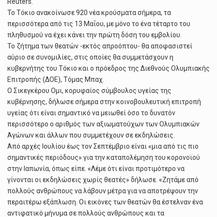
Reuters.
Το Τόκιο ανακοίνωσε 920 νέα κρούσματα σήμερα, τα
περισσότερα από τις 13 Μαΐου, με μόνο το ένα τέταρτο του
πληθυσμού να έχει κάνει την πρώτη δόση του εμβολίου.
Το ζήτημα των θεατών -εκτός απροόπτου- θα αποφασιστεί
αύριο σε συνομιλίες, στις οποίες θα συμμετάσχουν η
κυβερνήτης του Τόκιο και ο πρόεδρος της Διεθνούς Ολυμπιακής
Επιτροπής (ΔΟΕ), Τόμας Μπαχ.
Ο Σικεγκέρου Ομι, κορυφαίος σύμβουλος υγείας της
κυβέρνησης, δήλωσε σήμερα στην κοινοβουλευτική επιτροπή
υγείας ότι είναι σημαντικό να μειωθεί όσο το δυνατόν
περισσότερο ο αριθμός των αξιωματούχων των Ολυμπιακών
Αγώνων και άλλων που συμμετέχουν σε εκδηλώσεις.
Από αρχές Ιουλίου έως τον Σεπτέμβριο είναι «μια από τις πιο
σημαντικές περιόδους» για την καταπολέμηση του κορονοϊού
στην Ιαπωνία, όπως είπε. «Λέμε ότι είναι προτιμότερο να
γίνονται οι εκδηλώσεις χωρίς θεατές» δήλωσε. «Ζητάμε από
πολλούς ανθρώπους να λάβουν μέτρα για να αποτρέψουν την
περαιτέρω εξάπλωση. Οι εικόνες των θεατών θα έστελναν ένα
αντιφατικό μήνυμα σε πολλούς ανθρώπους και τα