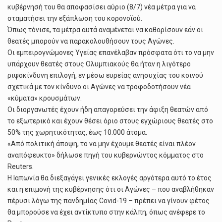
κυβέρνησή του θα αποφασίσει αύριο (8/7) νέα μέτρα για να
σταματήσει την εξάπλωση του κορονοϊού.
Όπως τόνισε, τα μέτρα αυτά αναμένεται να καθορίσουν εάν οι
θεατές μπορούν να παρακολουθήσουν τους Αγώνες.
Οι εμπειρογνώμονες Υγείας επανέλαβαν πρόσφατα ότι το να μην
υπάρχουν θεατές στους Ολυμπιακούς θα ήταν η λιγότερο
ριψοκίνδυνη επιλογή, εν μέσω ευρείας ανησυχίας του κοινού
σχετικά με τον κίνδυνο οι Αγώνες να τροφοδοτήσουν νέα
«κύματα» κρουσμάτων.
Οι διοργανωτές έχουν ήδη απαγορεύσει την άφιξη θεατών από
το εξωτερικό και έχουν θέσει όριο στους εγχώριους θεατές στο
50% της χωρητικότητας, έως 10.000 άτομα.
«Από πολιτική άποψη, το να μην έχουμε θεατές είναι πλέον
αναπόφευκτο» δήλωσε πηγή του κυβερνώντος κόμματος στο
Reuters.
Η Ιαπωνία θα διεξαγάγει γενικές εκλογές αργότερα αυτό το έτος
και η επιμονή της κυβέρνησης ότι οι Αγώνες – που αναβλήθηκαν
πέρυσι λόγω της πανδημίας Covid-19 – πρέπει να γίνουν φέτος
θα μπορούσε να έχει αντίκτυπο στην κάλπη, όπως ανέφερε το