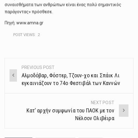
συναισθήματα των ανθρώπων είναι ένας πολύ σημαντικός
παράγοντας» πρόσθεσε.
Πηγή: www.amna.gr
POST VIEWS:
2
PREVIOUS POST
Post
Αλμοδόβαρ, Φόστερ, Τζουν-χο και Σπάικ Λι
navigation
εγκαινιάζουν το 74ο Φεστιβάλ των Καννών
NEXT POST
Κατ’ αρχήν συμφωνία του ΠΑΟΚ με τον
Νέλσον Ολιβέιρα