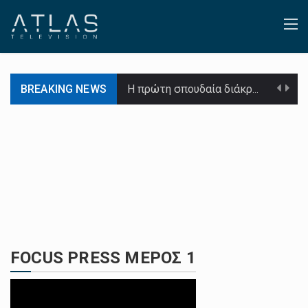
BREAKING NEWS
Η πρώτη σπουδαία διάκριση για την Αντιγόνη Ντρισμπιώτη, είναι γεγονός. Η Ελληνίδα πρωταθλήτρια του βάδην,…
Η Κινεζική Ακαδημία Επιστημών ανακοίνωσε ότι ένας υβριδικός μαγνήτης στην Εγκατάσταση Σταθερού Υψηλού Μαγνητικού Πεδίου…
Εκατό χρόνια συμπληρώνονται φέτος από τη Μικρασιατική Καταστροφή και το «Αθέατο Μουσείο», η επιτυχημένη δράση…
Από τις αρχές του έτους μέχρι τις 14 Αυγούστου η παραγωγή ηλεκτρικής ενέργειας έφτασε τις…
Η κυβέρνηση της Αρμενίας κήρυξε διήμερο εθνικό πένθος (17 και 18 Αυγούστου) για τα θύματα…
Αν συμβεί «καταστροφή» στον πυρηνικό ηλεκτροπαραγωγικό σταθμό στη Ζαπορίζια, στη νότια Ουκρανία, υπό ρωσικό έλεγχο…
FOCUS PRESS ΜΕΡΟΣ 1
Ενισχύεται κατά 15 σεντς η λίμπρα η διεθνής τιμή βάμβακος μέσα σε δύο συνεδριάσεις που…