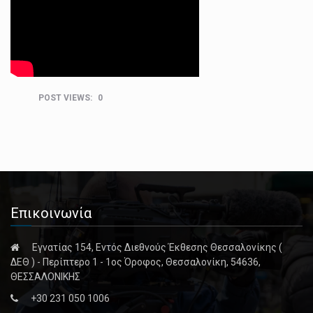
Με το τέλος των φετινών ετήσιων ΟΣ∆Ε έληξε και επίσηµα η τρέχουσα προγραµµατική περίοδος όσον…
Η ανάγνωση ενός βιβλίου, η αφιέρωση χρόνου στην οικογένεια και στους φίλους, οι χειροτεχνικές δημιουργίες,…
Έτοιμος για ακόμη ένα μετάλλιο στο Ευρωπαϊκό Πρωτάθλημα κολύμβησης της Ρώμης είναι ο Απόστολος Χρήστου.…
POST VIEWS:
0
Επικοινωνία
Εγνατίας 154, Εντός Διεθνούς Έκθεσης Θεσσαλονίκης (
ΔΕΘ ) - Περίπτερο 1 - 1ος Όροφος, Θεσσαλονίκη, 54636,
ΘΕΣΣΑΛΟΝΙΚΗΣ
+30 231 050 1006