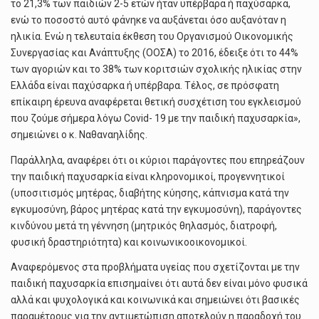
το 21,3% των παιδιών 2-5 ετών ήταν υπέρβαρα ή παχύσαρκα,
ενώ το ποσοστό αυτό φάνηκε να αυξάνεται όσο αυξανόταν η
ηλικία. Ενώ η τελευταία έκθεση του Οργανισμού Οικονομικής
Συνεργασίας και Ανάπτυξης (ΟΟΣΑ) το 2016, έδειξε ότι το 44%
των αγοριών και το 38% των κοριτσιών σχολικής ηλικίας στην
Ελλάδα είναι παχύσαρκα ή υπέρβαρα. Τέλος, σε πρόσφατη
επίκαιρη έρευνα αναφέρεται θετική συσχέτιση του εγκλεισμού
που ζούμε σήμερα λόγω Covid- 19 με την παιδική παχυσαρκία»,
σημειώνει ο κ. Ναθαναηλίδης.
Παράλληλα, αναφέρει ότι οι κύριοι παράγοντες που επηρεάζουν
την παιδική παχυσαρκία είναι κληρονομικοί, προγεννητικοί
(υποσιτισμός μητέρας, διαβήτης κύησης, κάπνισμα κατά την
εγκυμοσύνη, βάρος μητέρας κατά την εγκυμοσύνη), παράγοντες
κινδύνου μετά τη γέννηση (μητρικός θηλασμός, διατροφή,
φυσική δραστηριότητα) και κοινωνικοοικονομικοί.
Αναφερόμενος στα προβλήματα υγείας που σχετίζονται με την
παιδική παχυσαρκία επισημαίνει ότι αυτά δεν είναι μόνο φυσικά
αλλά και ψυχολογικά και κοινωνικά και σημειώνει ότι βασικές
παραμέτρους για την αντιμετώπιση αποτελούν η παραδοχή του