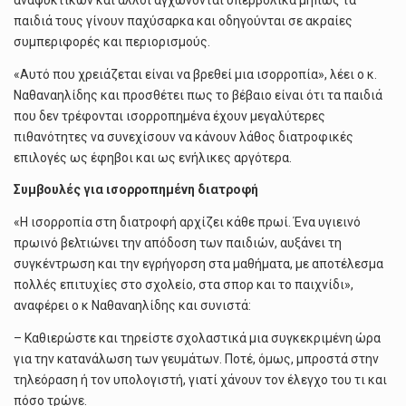
αναψυκτικών και άλλοι αγχώνονται υπερβολικά μήπως τα
παιδιά τους γίνουν παχύσαρκα και οδηγούνται σε ακραίες
συμπεριφορές και περιορισμούς.
«Αυτό που χρειάζεται είναι να βρεθεί μια ισορροπία», λέει ο κ.
Ναθαναηλίδης και προσθέτει πως το βέβαιο είναι ότι τα παιδιά
που δεν τρέφονται ισορροπημένα έχουν μεγαλύτερες
πιθανότητες να συνεχίσουν να κάνουν λάθος διατροφικές
επιλογές ως έφηβοι και ως ενήλικες αργότερα.
Συμβουλές για ισορροπημένη διατροφή
«Η ισορροπία στη διατροφή αρχίζει κάθε πρωί. Ένα υγιεινό
πρωινό βελτιώνει την απόδοση των παιδιών, αυξάνει τη
συγκέντρωση και την εγρήγορση στα μαθήματα, με αποτέλεσμα
πολλές επιτυχίες στο σχολείο, στα σπορ και το παιχνίδι»,
αναφέρει ο κ Ναθαναηλίδης και συνιστά:
– Καθιερώστε και τηρείστε σχολαστικά μια συγκεκριμένη ώρα
για την κατανάλωση των γευμάτων. Ποτέ, όμως, μπροστά στην
τηλεόραση ή τον υπολογιστή, γιατί χάνουν τον έλεγχο του τι και
πόσο τρώνε.