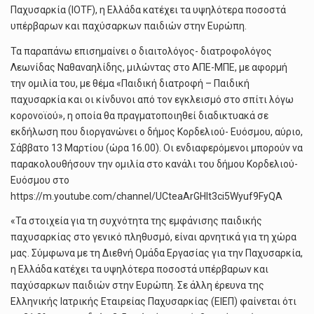
Παχυσαρκία (IOTF), η Ελλάδα κατέχει τα υψηλότερα ποσοστά
υπέρβαρων και παχύσαρκων παιδιών στην Ευρώπη.
Τα παραπάνω επισημαίνει ο διαιτολόγος- διατροφολόγος
Λεωνίδας Ναθαναηλίδης, μιλώντας στο ΑΠΕ-ΜΠΕ, με αφορμή
την ομιλία του, με θέμα «Παιδική διατροφή – Παιδική
παχυσαρκία και οι κίνδυνοι από τον εγκλεισμό στο σπίτι λόγω
κορονοϊού», η οποία θα πραγματοποιηθεί διαδικτυακά σε
εκδήλωση που διοργανώνει ο δήμος Κορδελιού- Ευόσμου, αύριο,
Σάββατο 13 Μαρτίου (ώρα 16.00). Οι ενδιαφερόμενοι μπορούν να
παρακολουθήσουν την ομιλία στο κανάλι του δήμου Κορδελιού-
Ευόσμου στο
https://m.youtube.com/channel/UCteaArGHIt3ci5Wyuf9FyQA
«Τα στοιχεία για τη συχνότητα της εμφάνισης παιδικής
παχυσαρκίας στο γενικό πληθυσμό, είναι αρνητικά για τη χώρα
μας. Σύμφωνα με τη Διεθνή Ομάδα Εργασίας για την Παχυσαρκία,
η Ελλάδα κατέχει τα υψηλότερα ποσοστά υπέρβαρων και
παχύσαρκων παιδιών στην Ευρώπη. Σε άλλη έρευνα της
Ελληνικής Ιατρικής Εταιρείας Παχυσαρκίας (ΕΙΕΠ) φαίνεται ότι