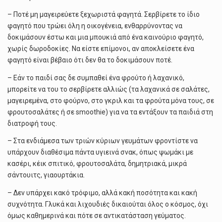
– Ποτέ μη μαγειρεύετε ξεχωριστά φαγητά. Σερβίρετε το ίδιο
φαγητό που τρώει όλη η οικογένεια, ενθαρρύνοντας να
δοκιμάσουν έστω και μια μπουκιά από ένα καινούριο φαγητό,
χωρίς δωροδοκίες. Να είστε επίμονοι, αν αποκλείσετε ένα
φαγητό είναι βέβαιο ότι δεν θα το δοκιμάσουν ποτέ.
– Εάν το παιδί σας δε συμπαθεί ένα φρούτο ή λαχανικό,
μπορείτε να του το σερβίρετε αλλιώς (τα λαχανικά σε σαλάτες,
μαγειρεμένα, στο φούρνο, στο γκριλ και τα φρούτα μόνα τους, σε
φρουτοσαλάτες ή σε smoothie) για να τα εντάξουν τα παιδιά στη
διατροφή τους.
– Στα ενδιάμεσα των τριών κύριων γευμάτων φροντίστε να
υπάρχουν διαθέσιμα πάντα υγιεινά σνακ, όπως ψωμάκι με
κασέρι, κέικ σπιτικό, φρουτοσαλάτα, δημητριακά, μικρά
σάντουιτς, γιαουρτάκια.
– Δεν υπάρχει κακό τρόφιμο, αλλά κακή ποσότητα και κακή
συχνότητα. Γλυκά και λιχουδιές δικαιούται όλος ο κόσμος, όχι
όμως καθημερινά και πότε σε αντικατάσταση γεύματος.