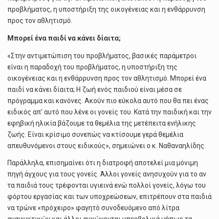
προβλήματος, η υποστήριξη της οικογένειας και η ενθάρρυνση
προς τον αθλητισμό.
Μπορεί ένα παιδί να κάνει δίαιτα;
«Στην αντιμετώπιση του προβλήματος, βασικές παράμετροι
είναι η παραδοχή του προβλήματος, η υποστήριξη της
οικογένειας και η ενθάρρυνση προς τον αθλητισμό. Μπορεί ένα
παιδί να κάνει δίαιτα; Η ζωή ενός παιδιού είναι μέσα σε
πρόγραμμα και κανόνες. Ακούν πιο εύκολα αυτό που θα πει ένας
ειδικός απ’ αυτό που λένε οι γονείς του. Κατά την παιδική και την
εφηβική ηλικία βάζουμε τα θεμέλια της μετέπειτα ενήλικης
ζωής. Είναι κρίσιμο συνεπώς να κτίσουμε γερά θεμέλια
απευθυνόμενοι στους ειδικούς», σημειώνει ο κ. Ναθαναηλίδης.
Παράλληλα, επισημαίνει ότι η διατροφή αποτελεί μια μόνιμη
πηγή άγχους για τους γονείς. Άλλοι γονείς ανησυχούν για το αν
τα παιδιά τους τρέφονται υγιεινά ενώ πολλοί γονείς, λόγω του
φόρτου εργασίας και των υποχρεώσεων, επιτρέπουν στα παιδιά
να τρώνε «πρόχειρο» φαγητό συνοδευόμενο από λίτρα