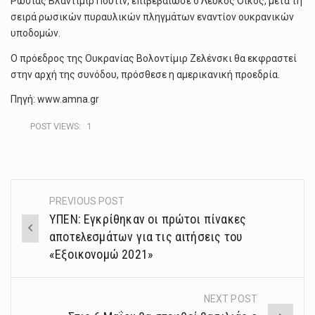
Ρωσίας Βλαντίμιρ Πούτιν, επιβεβαίωσε ο Λευκός Οίκος, μετά τη
σειρά ρωσικών πυραυλικών πληγμάτων εναντίον ουκρανικών
υποδομών.
Ο πρόεδρος της Ουκρανίας Βολοντίμιρ Ζελένσκι θα εκφραστεί
στην αρχή της συνόδου, πρόσθεσε η αμερικανική προεδρία.
Πηγή: www.amna.gr
POST VIEWS:
1
PREVIOUS POST
Post
ΥΠΕΝ: Εγκρίθηκαν οι πρώτοι πίνακες
navigation
αποτελεσμάτων για τις αιτήσεις του
«Εξοικονομώ 2021»
NEXT POST