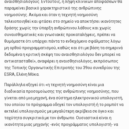
αναισθησιολόγους. Εντούτοις, η λήψη κλινικών αποφάσεων θα
παραμείνει βασικό χαρακτηριστικό της ανθρώπινης
νοημοσύνης. Ακόμα και όταν η τεχνητή νοημοσύνη
τελειοποιηθεί και φτάσει στο σημείο να αποκτήσει ικανότητες
δράσης χωρίς την ύπαρξη ανθρώπινου λάθους και χωρίς
συναισθηματικές και γνωσιακές προκαταλήψεις, πρέπει να
θυμόμαστε ότι υπάρχει πάντα το ενδεχόμενο σφάλματος λόγω
μη ορθού προγραμματισμού, καθώς και ότι με βάση τα σημερινά
δεδομένα η κριτική σκέψη του αναισθησιολόγου δεν μπορεί να
αντικατασταθεί», αναφέρει η αναισθησιολόγος, εκπρόσωπος
της Τοπικής Οργανωτικής Επιτροπής του 39ου συνεδρίου της
ΕSRA, Ελένη Μόκα.
Παράλληλα εξηγεί ότι «η τεχνητή νοημοσύνη είναι μια
διαδικασία προσομοίωσης της ανθρώπινης νοημοσύνης, που
γίνεται από μια μηχανή, ένα σύστημα ηλεκτρονικού υπολογιστή,
του οποίου το πρόγραμμα οδηγεί τον υπολογιστή ή το ρομπότ να
εκτελεί υπολογισμούς με μεγαλύτερη ακρίβεια σε όγκο και
ταχύτητα συγκριτικά με τον άνθρωπο. Ουσιαστικά είναι η
ικανότητα μιας μηχανής -ενός προγράμματος υπολογιστή- να