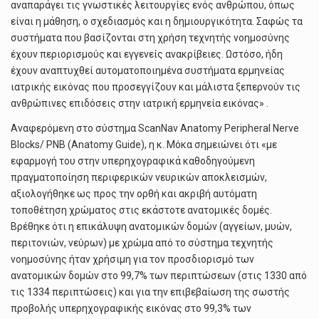
αναπαράγει τις γνωστικές λειτουργίες ενός ανθρώπου, όπως
είναι η μάθηση, ο σχεδιασμός και η δημιουργικότητα. Σαφώς τα
συστήματα που βασίζονται στη χρήση τεχνητής νοημοσύνης
έχουν περιορισμούς και εγγενείς ανακρίβειες. Ωστόσο, ήδη
έχουν αναπτυχθεί αυτοματοποιημένα συστήματα ερμηνείας
ιατρικής εικόνας που προσεγγίζουν και μάλιστα ξεπερνούν τις
ανθρώπινες επιδόσεις στην ιατρική ερμηνεία εικόνας» .
Αναφερόμενη στο σύστημα ScanNav Anatomy Peripheral Nerve
Blocks/ PNB (Anatomy Guide), η κ. Μόκα σημειώνει ότι «με
εφαρμογή του στην υπερηχογραφικά καθοδηγούμενη
πραγματοποίηση περιφερικών νευρικών αποκλεισμών,
αξιολογήθηκε ως προς την ορθή και ακριβή αυτόματη
τοποθέτηση χρώματος στις εκάστοτε ανατομικές δομές.
Βρέθηκε ότι η επικάλυψη ανατομικών δομών (αγγείων, μυών,
περιτονιών, νεύρων) με χρώμα από το σύστημα τεχνητής
νοημοσύνης ήταν χρήσιμη για τον προσδιορισμό των
ανατομικών δομών στο 99,7% των περιπτώσεων (στις 1330 από
τις 1334 περιπτώσεις) και για την επιβεβαίωση της σωστής
προβολής υπερηχογραφικής εικόνας στο 99,3% των