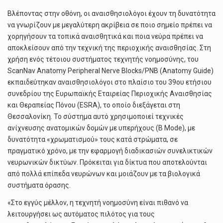
Βλέποντας στην οθόνη, οι αναισθησιολόγοι έχουν τη δυνατότητα
να γνωρίζουν με μεγαλύτερη ακρίβεια σε ποιο σημείο πρέπει να
χορηγήσουν τα τοπικά αναισθητικά και ποια νεύρα πρέπει να
αποκλείσουν από την τεχνική της περιοχικής αναισθησίας. Στη
χρήση ενός τέτοιου συστήματος τεχνητής νοημοσύνης, του
ScanNav Anatomy Peripheral Nerve Blocks/PNB (Anatomy Guide)
εκπαιδεύτηκαν αναισθησιολόγοι στο πλαίσιο του 39ου ετήσιου
συνεδρίου της Ευρωπαϊκής Eταιρείας Περιοχικής Αναισθησίας
και Θεραπείας Πόνου (ΕSRA), το οποίο διεξάγεται στη
Θεσσαλονίκη. Το σύστημα αυτό χρησιμοποιεί τεχνικές
ανίχνευσης ανατομικών δομών με υπερήχους (Β Mode), με
δυνατότητα «χρωματισμού» τους κατά στρώματα, σε
πραγματικό χρόνο, με την εφαρμογή διαδικασιών συνελικτικών
νευρωνικών δικτύων. Πρόκειται για δίκτυα που αποτελούνται
από πολλά επίπεδα νευρώνων και μοιάζουν με τα βιολογικά
συστήματα όρασης.
«Στο εγγύς μέλλον, η τεχνητή νοημοσύνη είναι πιθανό να
λειτουργήσει ως αυτόματος πιλότος για τους