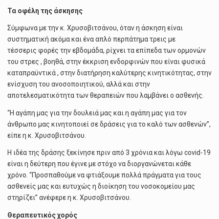
Τα οφέλη της άσκησης
Σύμφωνα με την κ. Χρυσοβιτσάνου, όταν η άσκηση είναι
συστηματική ακόμα και ένα απλό περπάτημα τρεις με
τέσσερις φορές την εβδομάδα, ρίχνει τα επίπεδα των ορμονών
του στρες , βοηθά, στην έκκριση ενδορφινών που είναι φυσικά
καταπραϋντικά , στην διατήρηση καλύτερης κινητικότητας, στην
ενίσχυση του ανοσοποιητικού, αλλά και στην
αποτελεσματικότητα των θεραπειών που λαμβάνει ο ασθενής.
“Η αγάπη μας για την δουλειά μας και η αγάπη μας για τον
άνθρωπο μας κινητοποιεί σε δράσεις για το καλό των ασθενών”,
είπε η κ. Χρυσοβιτσάνου.
Η ιδέα της δράσης ξεκίνησε πριν από 3 χρόνια και λόγω covid-19
είναι η δεύτερη που έγινε με στόχο να διοργανώνεται κάθε
χρόνο. “Προσπαθούμε να φτιάξουμε πολλά πράγματα για τους
ασθενείς μας και ευτυχώς η διοίκηση του νοσοκομείου μας
στηρίζει” ανέφερε η κ. Χρυσοβιτσάνου.
Θεραπευτικός χορός