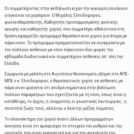
Οι συμμετέχοντες στην εκδήλωση είχαν την ευκαιρία να κάνουν
γιόγκα και να χορέψουν. Ο Μιχάλης Ελπιδοφόρου,
φυσικοθεραπευτής, Καθηγητής προσαρμοσμένης φυσικής
αγωγής και καθηγητής χορού, που συμμετέχει εθελοντικά στη
δράση εφαρμόζει πρόγραμμα θεραπευτικού χορού για άτομα με
πάρκινσον. Το πρόγραμμα πραγματοποιείται σε συνεργασία με
τον σύλλογο ασθενών με νόσο πάρκινσον δύο φορές την
εβδομάδα διαδικτυακά και συμμετέχουν ασθενείς απ΄ όλη την
Ελλάδα.
Σύμφωνα με μελέτη στο Αιγινήτειο Νοσοκομείο, εξηγεί στο ΑΠΕ-
ΜΠΕ ο κ. Ελπιδοφόρου, ο θεραπευτικός χορός σε ασθενείς με
πάρκισνον φαίνεται ότι επιδρά σημαντικά στην βελτίωση
πολλών παραμέτρων που σχετίζονται με τη νόσο, όπως είναι η
κατάθλιψη, το άγχος, η ισορροπία, οι γνωστικές λειτουργίες , η
ποιότητα ζωής τους, αλλά και ο δείκτης μάζας σώματος.
Το πλεονέκτημα του χορού έναντι άλλων προγραμμάτων
άσκησης είναι ότι εμπεριέχει το στοιχείο του ρυθμού και της
μουσικής που είναι ευεργετικό και για την ψυχολογία του