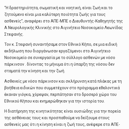
“Η δραστηριότητα, σωματική και νοητική, είναι ζωή και το
ζητούμενο είναι μια καλύτερη ποιότητα ζωής για τους
ασθενείς”, αναφέρει στο ΑΠΕ-ΜΠΕ ο Διευθυντής-Καθηγητής της
Α Νευρολογικής Κλινικής στο Αιγινήτειο Νοσοκομείο Λεωνίδας
Στεφανής.
Τον κ. Στεφανή συναντήσαμε στον Εθνικό Κήπο, σε μια ειδική
εκδήλωση που διοργάνωσαν εργαζόμενοι στο Αιγινήτειο
Νοσοκομείο σε συνεργασία με το σύλλογο ασθενών με νόσο
πάρκινσον . δίνοντας το μήνυμα ότι η ύπαρξη της νόσου δεν
σταματά την κίνηση και την ζωή.
Ασθενείς με νόσο πάρκινσον και σκλήρυνση κατά πλάκας με τη
βοήθεια ειδικών που συμμετέχουν στο πρόγραμμα εθελοντικά
έκαναν γιόγκα, χόρεψαν, περπάτησαν στο δροσερό χώρο του
Εθνικού Κήπου και ενημερώθηκαν για την ιστορία του.
Η διατήρηση της κινητικότητας είναι ουσιώδης για την πορεία
της ασθένειας τους και προσπαθούμε να δείξουμε στους
ασθενείς μας ότι η κίνηση είναι η ζωή τους, ανέφερε στο ΑΠΕ-