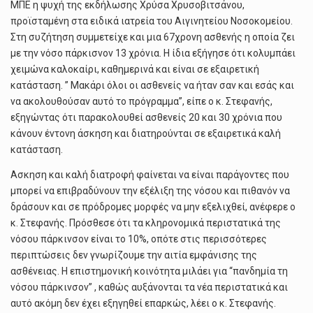
ΜΠΕ η ψυχή της εκδήλωσης Χρύσα Χρυσοβιτσάνου,
προϊσταμένη στα ειδικά ιατρεία του Αιγινητείου Νοσοκομείου.
Στη συζήτηση συμμετείχε και μια 67χρονη ασθενής η οποία ζει
με την νόσο πάρκισνον 13 χρόνια. Η ίδια εξήγησε ότι κολυμπάει
χειμώνα καλοκαίρι, καθημερινά και είναι σε εξαιρετική
κατάσταση. ” Μακάρι όλοι οι ασθενείς να ήταν σαν και εσάς και
να ακολουθούσαν αυτό το πρόγραμμα”, είπε ο κ. Στεφανής,
εξηγώντας ότι παρακολουθεί ασθενείς 20 και 30 χρόνια που
κάνουν έντονη άσκηση και διατηρούνται σε εξαιρετικά καλή
κατάσταση.
Ασκηση και καλή διατροφή φαίνεται να είναι παράγοντες που
μπορεί να επιβραδύνουν την εξέλιξη της νόσου και πιθανόν να
δράσουν και σε πρόδρομες μορφές να μην εξελιχθεί, ανέφερε ο
κ. Στεφανής. Πρόσθεσε ότι τα κληρονομικά περιστατικά της
νόσου πάρκινσον είναι το 10%, οπότε στις περισσότερες
περιπτώσεις δεν γνωρίζουμε την αιτία εμφάνισης της
ασθένειας. Η επιστημονική κοινότητα μιλάει για “πανδημία τη
νόσου πάρκινσον” , καθώς αυξάνονται τα νέα περιστατικά και
αυτό ακόμη δεν έχει εξηγηθεί επαρκώς, λέει ο κ. Στεφανής.