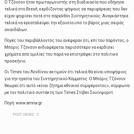
Ο Τζόνσον ήταν πρωταγωνιστής στη διαδικασία που οδήγησε
τελικά στο Brexit, κερδίζοντας ψήφους σε περιφέρειες που δεν
είχαν ψηφίσει ποτέ στο παρελθόν Συντηρητικούς. Αναγκάστηκε
τελικά να εγκαταλείψει την εξουσία υπό το βάρος μιας σειράς
σκανδάλων.
Πηγές του περιβάλλοντός του ανέφεραν ότι, επί του παρόντος, ο
Μπόρις Τζόνσον ενδιαφέρεται περισσότερο να κερδίσει
χρήματα από ομιλίες του παρά να επιστρέψει στο πολιτικό
προσκήνιο.
Οι Times του Λονδίνου εκτιμούν ότι τελικά θα είναι υποψήφιος
για την ηγεσία του Συντηρητικού Κόμματος. Ο Μπόρις Τζόνσον
θεωρεί ότι αυτό «είναι ζήτημα εθνικού συμφέροντος», σύμφωνα
με τον πολιτικό συντάκτη των Times Στίβεν Σουίνφορντ.
Πηγή: www.amna.gr
POST VIEWS:
2