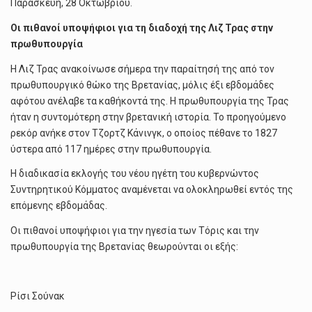
Παρασκευή, 28 Οκτωβρίου.
Οι πιθανοί υποψήφιοι για τη διαδοχή της Λιζ Τρας στην
πρωθυπουργία
Η Λιζ Τρας ανακοίνωσε σήμερα την παραίτησή της από τον
πρωθυπουργικό θώκο της Βρετανίας, μόλις έξι εβδομάδες
αφότου ανέλαβε τα καθήκοντά της. Η πρωθυπουργία της Τρας
ήταν η συντομότερη στην βρετανική ιστορία. Το προηγούμενο
ρεκόρ ανήκε στον Τζορτζ Κάνινγκ, ο οποίος πέθανε το 1827
ύστερα από 117 ημέρες στην πρωθυπουργία.
Η διαδικασία εκλογής του νέου ηγέτη του κυβερνώντος
Συντηρητικού Κόμματος αναμένεται να ολοκληρωθεί εντός της
επόμενης εβδομάδας.
Οι πιθανοί υποψήφιοι για την ηγεσία των Τόρις και την
πρωθυπουργία της Βρετανίας θεωρούνται οι εξής:
Ρίσι Σούνακ