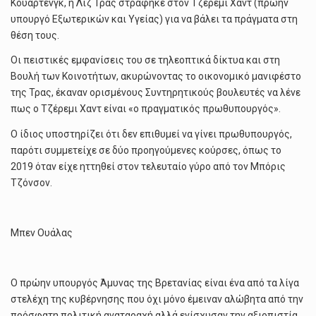
Κουάρτενγκ, η Λιζ Τρας στράφηκε στον Τζέρεμι Χαντ (πρώην
υπουργό Εξωτερικών και Υγείας) για να βάλει τα πράγματα στη
θέση τους.
Οι πειστικές εμφανίσεις του σε τηλεοπτικά δίκτυα και στη
Βουλή των Κοινοτήτων, ακυρώνοντας το οικονομικό μανιφέστο
της Τρας, έκαναν ορισμένους Συντηρητικούς βουλευτές να λένε
πως ο Τζέρεμι Χαντ είναι «ο πραγματικός πρωθυπουργός».
Ο ίδιος υποστηρίζει ότι δεν επιθυμεί να γίνει πρωθυπουργός,
παρότι συμμετείχε σε δύο προηγούμενες κούρσες, όπως το
2019 όταν είχε ηττηθεί στον τελευταίο γύρο από τον Μπόρις
Τζόνσον.
Μπεν Ουάλας
Ο πρώην υπουργός Άμυνας της Βρετανίας είναι ένα από τα λίγα
στελέχη της κυβέρνησης που όχι μόνο έμειναν αλώβητα από την
πρόσφατη πολιτική αναταραχή αλλά ενίσχυσαν την αξιοπιστία