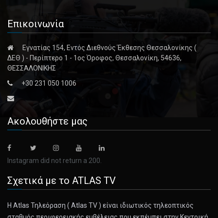
Επικοινωνία
Εγνατίας 154, Εντός Διεθνούς Έκθεσης Θεσσαλονίκης (
ΔΕΘ ) - Περίπτερο 1 - 1ος Όροφος, Θεσσαλονίκη, 54636,
ΘΕΣΣΑΛΟΝΙΚΗΣ
+30 231 050 1006
Ακολουθήστε μας
Instagram did not return a 200.
Σχετικά με το ATLAS TV
Η Atlas Τηλεόραση ( Atlas TV ) είναι ιδιωτικός τηλεοπτικός
σταθμός περιφερειακής εμβέλειας που εκπέμπει στην Κεντρική