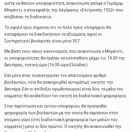
ώστε να θέσουν υποψηφιότητα, ανακοίνωσε απόψε ο Γκράχαμ
Μπρέιντι, ο επικεφαλής της λεγόμενης «Επιτροπής 1922» που
επιβλέπει τη διαδικασία.
Το υψηλό όριο σημαίνει ότι το πολύ τρεις υποψήφιοι θα
καταφέρουν να διεκδικήσουν τα αξιώματα, αφού οι
Συντηρητικοί βουλευτές είναι μόνο 357.
Με βάση τους νέους κανονισμούς που ανακοίνωσε ο Μπρέιντι,
οι υποψηφιότητες θα πρέπει να κατατεθούν μέχρι τις 14.00 της
Δευτέρας, τοπική ώρα (16.00 ώρα Ελλάδας).
Εάν μόνο ένας συγκεντρώσει τον απαιτούμενο αριθμό
βουλευτών, τότε θα ανακηρυχθεί αυτομάτως νικητής την
Δευτέρα. Εάν οι επίδοξοι πρωθυπουργοί είναι δύο, τα μέλη του
κόμματος θα αναδείξουν τον νικητή σε διαδικτυακή ψηφοφορία.
Στην περίπτωση και τρίτου υποψηφίου, θα προηγηθεί
ψηφοφορία των βουλευτών με την οποία θα περάσουν στον
επόμενο γύρο (στη διαδικτυακή ψηφοφορία των μελών του
κόμματος) μόνο οι δύο πρώτοι. Ο νικητής θα ανακοινωθεί την