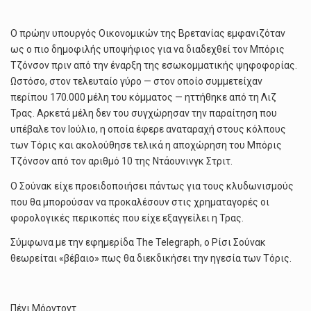
Ο πρώην υπουργός Οικονομικών της Βρετανίας εμφανιζόταν
ως ο πιο δημοφιλής υποψήφιος για να διαδεχθεί τον Μπόρις
Τζόνσον πριν από την έναρξη της εσωκομματικής ψηφοφορίας.
Ωστόσο, στον τελευταίο γύρο — στον οποίο συμμετείχαν
περίπου 170.000 μέλη του κόμματος — ηττήθηκε από τη Λιζ
Τρας. Αρκετά μέλη δεν του συγχώρησαν την παραίτηση που
υπέβαλε τον Ιούλιο, η οποία έφερε αναταραχή στους κόλπους
των Τόρις και ακολούθησε τελικά η αποχώρηση του Μπόρις
Τζόνσον από τον αριθμό 10 της Ντάουνινγκ Στριτ.
Ο Σούνακ είχε προειδοποιήσει πάντως για τους κλυδωνισμούς
που θα μπορούσαν να προκαλέσουν στις χρηματαγορές οι
φορολογικές περικοπές που είχε εξαγγείλει η Τρας.
Σύμφωνα με την εφημερίδα The Telegraph, ο Ρίσι Σούνακ
θεωρείται «βέβαιο» πως θα διεκδικήσει την ηγεσία των Τόρις.
Πένι Μόρντοντ