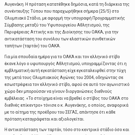
Αυγενάκη. Η πρόταση κατατέθηκε δημόσια, κατά τη διάρκεια της
συνέντευξης Τύπου που παραχωρήθηκε σήμερα (25/5) στο
Ολυμπιακό Στάδιο, με αφορμή την υπογραφή Προγραμματικής
Σύμβασης μεταξύ του Υφυπουργείου Αθλητισμού, της
Περιφέρειας Αττικής και της Διοίκησης του ΟΑΚΑ, για την
αντικατάσταση του συνόλου των ελαστικών συνθετικών
ταπήτων (ταρτάν) του ΟΑΚΑ.
Για μία σπουδαία ημέρα για το ΟΑΚΑ και τον ελληνικό στίβο
έκανε λόγο ο υφυπουργός Αθλητισμού, υπογραμμίζοντας ότι η
εμβληματική αυτή εγκατάσταση είχε εγκαταλειφθεί στην τύχη
της μετά τους Ολυμπιακούς Αγώνες του 2004, οδηγώντας σε
εσωστρέφεια τον ελληνικό στίβο, αφού σε αυτό τον αγωνιστικό
χώρο δεν μπορούσαν να γίνουν διοργανώσεις διεθνούς
εμβέλειας. «Το στοίχημα είναι να βρεθεί ο στίβος του ΟΑΚΑ στο
διεθνές επίκεντρο» τόνισε ο κ. Αυγενάκης, ο οποίος, αναφορικά
με το αίτημα της προέδρου του ΣΕΓΑΣ, απάντησε ότι κάθε
πρόταση καταγράφεται και αξιολογείται.
Η αντικατάσταση των ταρτάν, τόσο στο κεντρικό στάδιο όσο και