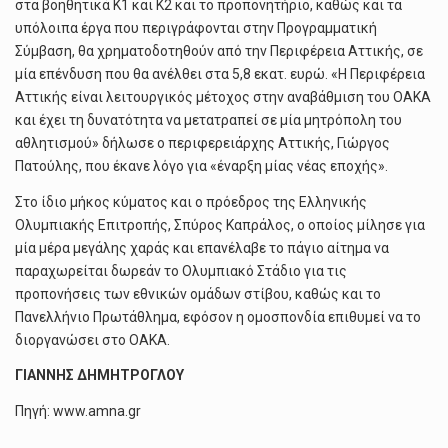
στα βοηθητικά Κ1 και Κ2 και το προπονητήριο, καθώς και τα
υπόλοιπα έργα που περιγράφονται στην Προγραμματική
Σύμβαση, θα χρηματοδοτηθούν από την Περιφέρεια Αττικής, σε
μία επένδυση που θα ανέλθει στα 5,8 εκατ. ευρώ. «Η Περιφέρεια
Αττικής είναι λειτουργικός μέτοχος στην αναβάθμιση του ΟΑΚΑ
και έχει τη δυνατότητα να μετατραπεί σε μία μητρόπολη του
αθλητισμού» δήλωσε ο περιφερειάρχης Αττικής, Γιώργος
Πατούλης, που έκανε λόγο για «έναρξη μίας νέας εποχής».
Στο ίδιο μήκος κύματος και ο πρόεδρος της Ελληνικής
Ολυμπιακής Επιτροπής, Σπύρος Καπράλος, ο οποίος μίλησε για
μία μέρα μεγάλης χαράς και επανέλαβε το πάγιο αίτημα να
παραχωρείται δωρεάν το Ολυμπιακό Στάδιο για τις
προπονήσεις των εθνικών ομάδων στίβου, καθώς και το
Πανελλήνιο Πρωτάθλημα, εφόσον η ομοσπονδία επιθυμεί να το
διοργανώσει στο ΟΑΚΑ.
ΓΙΑΝΝΗΣ ΔΗΜΗΤΡΟΓΛΟΥ
Πηγή: www.amna.gr