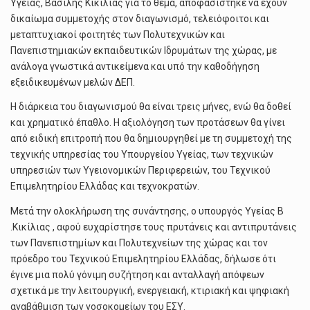
Υγείας, Βασίλης Κικίλιας για το θέμα, αποφασίστηκε να έχουν
δικαίωμα συμμετοχής στον διαγωνισμό, τελειόφοιτοι και
μεταπτυχιακοί φοιτητές των Πολυτεχνικών και
Πανεπιστημιακών εκπαιδευτικών Ιδρυμάτων της χώρας, με
ανάλογα γνωστικά αντικείμενα και υπό την καθοδήγηση
εξειδικευμένων μελών ΔΕΠ.
Η διάρκεια του διαγωνισμού θα είναι τρεις μήνες, ενώ θα δοθεί
και χρηματικό έπαθλο. Η αξιολόγηση των προτάσεων θα γίνει
από ειδική επιτροπή που θα δημιουργηθεί με τη συμμετοχή της
τεχνικής υπηρεσίας του Υπουργείου Υγείας, των τεχνικών
υπηρεσιών των Υγειονομικών Περιφερειών, του Τεχνικού
Επιμελητηρίου Ελλάδας και τεχνοκρατών.
Μετά την ολοκλήρωση της συνάντησης, ο υπουργός Υγείας Β
.Κικίλιας , αφού ευχαρίστησε τους πρυτάνεις και αντιπρυτάνεις
των Πανεπιστημίων και Πολυτεχνείων της χώρας και τον
πρόεδρο του Τεχνικού Επιμελητηρίου Ελλάδας, δήλωσε ότι
έγινε μια πολύ γόνιμη συζήτηση και ανταλλαγή απόψεων
σχετικά με την λειτουργική, ενεργειακή, κτιριακή και ψηφιακή
αναβάθμιση των νοσοκομείων του ΕΣΥ.