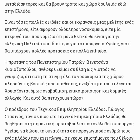
μεταδιδάκτορες και θα βρουν τρόπο και χώρο δουλειάς εδώ
στην Ελλάδα.
Είναι τόσες πολλές οι ιδέες και οι εκφάνσεις μιας μελέτης ενός
επιστήμονα, είτε αφορούν ολόκληρο νοσοκομείο, είτε μία
πτέρυγά του, που νομίζω ότι μόνο θετικό θα είναι για την
ελληνική Πολιτεία και ιδιαίτερα για το υπουργείο Υγείας, γιατί
θα υπάρχουν πολλές προτάσεις σε πολλά επίπεδα.
Η πρύτανης του Πανεπιστημίου Πατρών, Βενετσάνα
Κυριαζοπούλου, ανέφερε «είμαι σε θέση ως γιατρός να
γνωρίζω, ότι αυτή τη στιγμή όλα τα νοσοκομεία της χώρας
πληρούν τις βασικές προϋποθέσεις, ανεξάρτητα του τι λέγεται.
Χρειάζονται όμως αναβάθμιση, επικαιροποίηση και δομικές
αλλαγές. Και αυτό θα πετύχουμε τώρα».
Ο πρόεδρος του Τεχνικού Επιμελητηρίου Ελλάδας, Γιώργος
Στασινός, τόνισε πως «το Τεχνικό Επιμελητήριο Ελλάδας θα
βοηθήσει στη σημαντική πρωτοβουλία που ανέλαβε ο υπουργός
Υγείας, να δώσει τη δυνατότητα σε παραγωγικούς ανθρώπους
ενός κλάδου που έχει πληγεί, σε νέους επιστήμονες που θέλουν