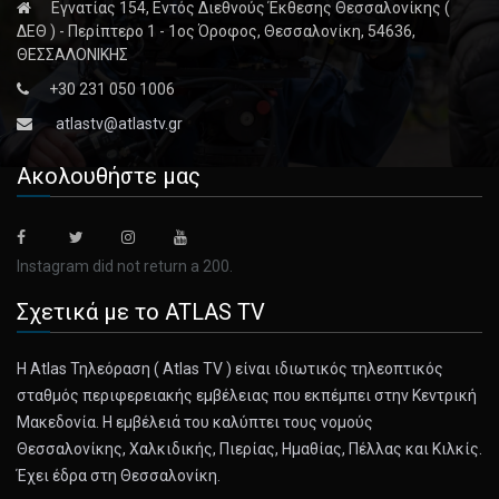
Εγνατίας 154, Εντός Διεθνούς Έκθεσης Θεσσαλονίκης (
ΔΕΘ ) - Περίπτερο 1 - 1ος Όροφος, Θεσσαλονίκη, 54636,
ΘΕΣΣΑΛΟΝΙΚΗΣ
+30 231 050 1006
atlastv@atlastv.gr
Ακολουθήστε μας
Instagram did not return a 200.
Σχετικά με το ATLAS TV
Η Atlas Τηλεόραση ( Atlas TV ) είναι ιδιωτικός τηλεοπτικός
σταθμός περιφερειακής εμβέλειας που εκπέμπει στην Κεντρική
Μακεδονία. Η εμβέλειά του καλύπτει τους νομούς
Θεσσαλονίκης, Χαλκιδικής, Πιερίας, Ημαθίας, Πέλλας και Κιλκίς.
Έχει έδρα στη Θεσσαλονίκη.