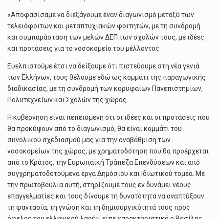
«Αποφασίσαμε να διεξάγουμε έναν διαγωνισμό μεταξύ των
τελειόφοιτων και μεταπτυχιακών φοιτητών, με τη συνδρομή
και συμπαράσταση των μελών ΔΕΠ των σχολών τους, με ιδέες
και προτάσεις για το νοσοκομείο του μέλλοντος.
Ευελπιστούμε έτσι να δείξουμε ότι πιστεύουμε στη νέα γενιά
των Ελλήνων, τους θέλουμε εδώ ως κομμάτι της παραγωγικής
διαδικασίας, με τη συνδρομή των κορυφαίων Πανεπιστημίων,
Πολυτεχνείων και Σχολών της χώρας.
Η κυβέρνηση είναι πεπεισμένη ότι οι ιδέες και οι προτάσεις που
θα προκύψουν από το διαγωνισμό, θα είναι κομμάτι του
συνολικού σχεδιασμού μας για την αναβάθμιση των
νοσοκομείων της χώρας, με χρηματοδότηση που θα προέρχεται
από το Κράτος, την Ευρωπαϊκή Τράπεζα Επενδύσεων και από
συγχρηματοδοτούμενα έργα Δημόσιου και Ιδιωτικού τομέα. Με
την πρωτοβουλία αυτή, στηρίζουμε τους εν δυνάμει νέους
επαγγελματίες και τους δίνουμε τη δυνατότητα να αναπτύξουν
τη φαντασία, τη γνώση και τη δημιουργικότητά τους προς
όφελος του ελληνικού λαού», είπε χαρακτηριστικά ο Βασίλης