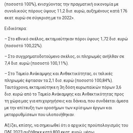
(ποσοστό 100%), ενισχύοντας την πραγματική οικονομία με
συνολικούς πόρους ύψους 11,2 δισ. ευρώ, αυξημένους κατά 176
εκατ. ευρώ σε σύγκριση με το 2022».
Ειδικότερα:
– Στο εθνικό σκέλος, εκταμιεύτηκαν πόροι ύψους 1,72 δισ. ευρώ
(ποσοστό 100,22%).
– Στο συγχρηματοδοτούμενο σκέλος, οι πληρωμές ανήλθαν σε
7,4 δισ. ευρώ (ποσοστό 100,11%).
– Στο Ταμείο Ανάκαμψης και Ανθεκτικότητας, οι τελικές
πληρωμές έφτασαν τα 2,1 δισ. ευρώ (ποσοστό 100,84%).
Ταυτόχρονα, εκταμιεύτηκε η 3η δόση ευρωπαϊκών πόρων 3,6
δισ. ευρώ από το Ταμείο Ανάκαμψης και Ανθεκτικότητας προς
τη χώρα μας για επιχορηγήσεις και δάνεια, που συνδέεται άμεσα
με την επίτευξη των οροσήμων των κρίσιμων έργων και
μεταρρυθμίσεων που υλοποιήθηκαν.
Αξίζει, επίσης, να σημειωθεί ότι ο αρχικός προϋπολογισμός του
ΠΔΕ 2023 αυξήθηκε κατά 800 εκατ. ευρώ, μέσω