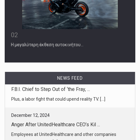
02
Η μεγαλύτερη έκθεση αυτοκινήτου…
NEWS FEED
December 12, 2024
Anger After UnitedHealthcare CEO’s Kil ...
Employees at UnitedHealthcare and other companies
described being anxi [...]
December 11, 2024