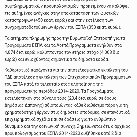
συμπληρωματικών προϋπολογισμών, προκειμένου να καλύψει
τις αυξημένες ανάγκες στην αποκατάσταση των φυσικών
καταστροφών (450 εκατ. ευρώ) και στην εκτέλεση των
συγχρηματοδοτούμενων έργων του ΕΣΠΑ (350 εκατ. ευρώ).
Τα αιτήματα πληρωμής προς την Ευρωπαϊκή Επιτροπή για τα
Προγράμματα ΕΣΠΑ και τα Λοιπά Προγράμματα ανήλθαν στα
4,074 δισ. ευρώ, καλύπτοντας τον ετήσιο στόχο (4,008 δισ.
ευρώ) και ενισχύοντας σημαντικά τα δημόσια έσοδα.
Καθοριστικό παράγοντα για την αποτελεσματική εκτέλεση του
ΠΔΕ αποτέλεσε η εκτέλεση των Επιχειρησιακών Προγραμμάτων
του ΕΣΠΑ κατά το τελευταίο έτος υλοποίησης της
προγραμματικής περιόδου 2014-2020. Τα Προγράμματα
εκτελέστηκαν στο σύνολό τους (23,4 δισ. ευρώ σε όρους
Δημόσιας Δαπάνης) αξιοποιώντας κάθε διαθέσιμο πόρο για τη
χρηματοδότηση έργων στις δημόσιες υποδομές, σε επενδυτικά
επιχειρηματικά σχέδια και σε δράσεις για το ανθρώπινο
δυναμικό και την κοινωνική συνοχή. Σημειώνεται ότι, ο αρχικός
προϋπολογισμός του ΕΣΠΑ 2014-2020 αυξήθηκε κατά 2 δισ.