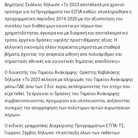
Δημήτρης Σκάλκος δήλωσε: «Το 2023 αποτέλεσε μία χρονιά-
ορόσημο για τα Προγράμματα του ΕΣΠΑ καθώς ολοκληρώθηκε η
προγραμματική περίοδος 2014-2020 με την αξιοποίηση του
συνόλου των διαθέσιμων κοινοτικών πόρων που
χρηματοδότησαν, έγκαιρα και με διαφανή και αποτελεσματικό
τρόπο, έργα και δράσεις υψηλής προστιθέμενης αξίας. Η
ελληνική οικονομία πλέον πορεύεται μπροστά με σταθερά
βήματα, έχοντας την αναγκαία ώθηση από πολυάριθμες και
σημαντικές εθνικές και κοινοτικές δημόσιες επενδύσεις».
Ο διοικητής του Ταμείου Ανάκαμψης. Ορέστης Καβαλάκης
δήλωσε: «Το 2023 έκλεισε με πληρωμές του Ταμείου Ανάκαμψης
μέσω ΠΔΕ άνω των 2 δισ. ευρώ, εκπληρώνοντας τον στόχο που
είχε τεθεί. Τα έργα και οι δράσεις του Ταμείου Ανάκαμψης
συμβασιοποιούνται, προχωρούν και υλοποιούνται, αυξάνοντας
συνεχώς την απορρόφηση των πολύτιμων αυτών ευρωπαϊκών
πόρων».
Ο ειδικός γραμματέας Διαχείρισης Προγραμμάτων ΕΤΠΑ-ΤΣ,
Γιώργος Ζερβός δήλωσε: «Η επίτευξη όλων των τεθέντων