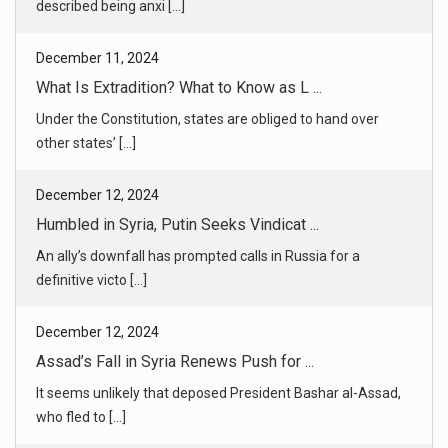
What Is Extradition? What to Know as L ...
Under the Constitution, states are obliged to hand over
other states’ [...]
December 12, 2024
Humbled in Syria, Putin Seeks Vindicat ...
An ally’s downfall has prompted calls in Russia for a
definitive victo [...]
December 12, 2024
Assad’s Fall in Syria Renews Push for ...
It seems unlikely that deposed President Bashar al-Assad,
who fled to [...]
December 12, 2024
In Aleppo, Jubilant Syrians Return to ...