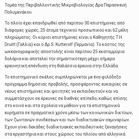
Τομέα της Περιβαλλοντικής Μικροβιολογίας Δρα Παρασκευή
Πολυμενάκου.
Το πλοίο έχει επανδρωθεί από περίπου 30 επιστήμονες από
διάφορες χώρες, 25 άτομα τεχνικού προσωπικού και 62 μέλη
πληρώματος. Οι κύριοι επιστήμονες είναι ο Καθηγητής T.H.
Druitt (Γαλλία) και ο Δρ S. Kutterolf (Γερμανία). Το κόστος της
ωκεανογραφικής αποστολής είναι περίπου 25 εκατομμύρια
δολάρια και αποτελεί την σημαντικότερη μέχρι σήμερα
ερευνητική επένδυση στη θαλάσσια έρευνα στην Ελλάδα.
Το επιστημονικό σκέλος συμπληρώνεται με ένα φιλόδοξο
πρόγραμμα δημόσιας προβολής, προσφέροντας ευκαιρίες σε
νέους επιστήμονες και φοιτητές να εκπαιδευτούν και να
συμμετάσχουν σε έρευνες σε διεθνές επίπεδο, καθώς επίσης
στο κοινό και στα σχολεία να μάθουν για τα επιστημονικά
ευρήματα σε πραγματικό χρόνο μέσω των κοινωνικών δικτύων,
των ζωντανών συνδέσεων και των διαδικτυακών σεμιναρίων.
Έχουν γίνει δεκάδες διαδικτυακές εκπαιδευτικές ξεναγήσεις
στα εργαστήρια και στους χώρους του πλοίου από ελληνικά