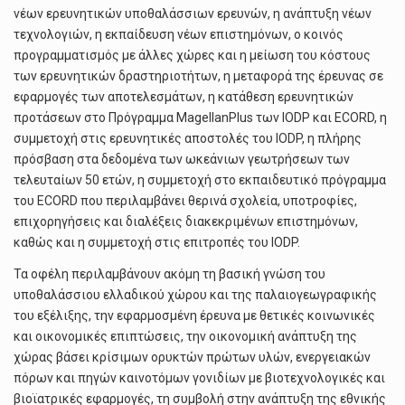
νέων ερευνητικών υποθαλάσσιων ερευνών, η ανάπτυξη νέων
τεχνολογιών, η εκπαίδευση νέων επιστημόνων, ο κοινός
προγραμματισμός με άλλες χώρες και η μείωση του κόστους
των ερευνητικών δραστηριοτήτων, η μεταφορά της έρευνας σε
εφαρμογές των αποτελεσμάτων, η κατάθεση ερευνητικών
προτάσεων στο Πρόγραμμα MagellanPlus των IODP και ECORD, η
συμμετοχή στις ερευνητικές αποστολές του IODP, η πλήρης
πρόσβαση στα δεδομένα των ωκεάνιων γεωτρήσεων των
τελευταίων 50 ετών, η συμμετοχή στο εκπαιδευτικό πρόγραμμα
του ECORD που περιλαμβάνει θερινά σχολεία, υποτροφίες,
επιχορηγήσεις και διαλέξεις διακεκριμένων επιστημόνων,
καθώς και η συμμετοχή στις επιτροπές του IODP.
Τα οφέλη περιλαμβάνουν ακόμη τη βασική γνώση του
υποθαλάσσιου ελλαδικού χώρου και της παλαιογεωγραφικής
του εξέλιξης, την εφαρμοσμένη έρευνα με θετικές κοινωνικές
και οικονομικές επιπτώσεις, την οικονομική ανάπτυξη της
χώρας βάσει κρίσιμων ορυκτών πρώτων υλών, ενεργειακών
πόρων και πηγών καινοτόμων γονιδίων με βιοτεχνολογικές και
βιοϊατρικές εφαρμογές, τη συμβολή στην ανάπτυξη της εθνικής