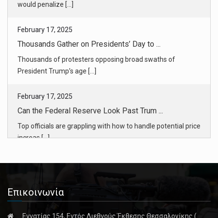
February 17, 2025
Thousands Gather on Presidents’ Day to ...
Thousands of protesters opposing broad swaths of
President Trump’s age [...]
February 17, 2025
Can the Federal Reserve Look Past Trum ...
Top officials are grappling with how to handle potential price
increas [...]
February 17, 2025
European Leaders Meet to Discuss Ukrai ...
The hastily called gathering was part of a flurry of
Επικοινωνία
diplomacy expecte [...]
Εγνατίας 154, Εντός Διεθνούς Έκθεσης Θεσσαλονίκης (
February 17, 2025