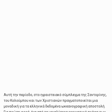
ΈΡΕΥΝΑΣ
ECORD
ΖΗΤΟΎΝ
3
ΕΛΛΗΝΊΔΕΣ
ΕΠΙΣΤΉΜΟΝΕΣ
Αυτή την περίοδο, στο ηφαιστειακό σύμπλεγμα της Σαντορίνης,
του Κολούμπου και των Χριστιανών πραγματοποιείται μια
μοναδική για τα ελληνικά δεδομένα ωκεανογραφική αποστολή.