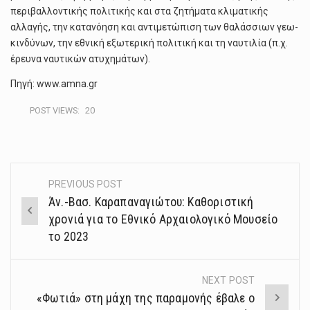
περιβαλλοντικής πολιτικής και στα ζητήματα κλιματικής
αλλαγής, την κατανόηση και αντιμετώπιση των θαλάσσιων γεω-
κινδύνων, την εθνική εξωτερική πολιτική και τη ναυτιλία (π.χ.
έρευνα ναυτικών ατυχημάτων).
Πηγή: www.amna.gr
POST VIEWS:
20
PREVIOUS POST
Post
Άν.-Βασ. Καραπαναγιώτου: Kαθοριστική
navigation
χρονιά για το Εθνικό Αρχαιολογικό Μουσείο
το 2023
NEXT POST
«Φωτιά» στη μάχη της παραμονής έβαλε ο