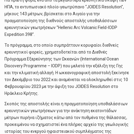
Για πρώτη φορά, ένα από τα μεγαλύτερα ερευνητικά σκάφη των
ΗΠΑ, το εντυπωσιακό πλοίο-γεωτρύπανο “JOIDES Resolution”,
μήκους 143 μέτρων, βρίσκεται στο Αιγαίο για την
πραγματοποίηση της διεθνούς αποστολής υποθαλάσσιων
ερευνητικών γεωτρήσεων “Hellenic Arc Volcanic Field-IODP
Expedition 398”.
Το πρόγραμμα, στο οποίο συμπράττουν κορυφαίοι διεθνείς
ερευνητικοί φορείς, χρηματοδοτείται από το Διεθνές
Πρόγραμμα Εξερεύνησης των Ωκεανών (International Ocean
Discovery Programme – IODP) που μελετά την εξέλιξη της Γης
και την κλιματική αλλαγή. Η ωκεανογραφική αποστολή ξεκίνησε
τον Δεκέμβριο του 2022 και αναμένεται να ολοκληρωθεί στις 10
Φεβρουαρίου 2023 με την άφιξη του JOIDES Resolution στο
Ηράκλειο Κρήτης.
Σκοπός της αποστολής είναι η πραγματοποίηση υποθαλάσσιων
ερευνητικών γεωτρήσεων για την ανάκτηση εκατοντάδων
μέτρων πυρήνα ιζήματος κάτω από τον πυθμένα της θάλασσας,
προκειμένου να σχηματιστεί ένα πλήρες αρχείο της γεωλογικής
ιστορίας του ενεργού ηφαιστειακού συμπλέγματος της