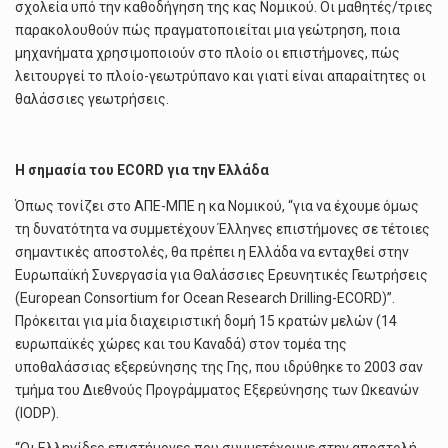
σχολεία υπό την καθοδήγηση της κας Νομικού. Οι μαθητές/τριες
παρακολουθούν πώς πραγματοποιείται μια γεώτρηση, ποια
μηχανήματα χρησιμοποιούν στο πλοίο οι επιστήμονες, πώς
λειτουργεί το πλοίο-γεωτρύπανο και γιατί είναι απαραίτητες οι
θαλάσσιες γεωτρήσεις.
Η σημασία του ECORD για την Ελλάδα
Όπως τονίζει στο ΑΠΕ-ΜΠΕ η κα Νομικού, “για να έχουμε όμως
τη δυνατότητα να συμμετέχουν Έλληνες επιστήμονες σε τέτοιες
σημαντικές αποστολές, θα πρέπει η Ελλάδα να ενταχθεί στην
Ευρωπαϊκή Συνεργασία για Θαλάσσιες Ερευνητικές Γεωτρήσεις
(European Consortium for Ocean Research Drilling-ECORD)”.
Πρόκειται για μία διαχειριστική δομή 15 κρατών μελών (14
ευρωπαϊκές χώρες και του Καναδά) στον τομέα της
υποθαλάσσιας εξερεύνησης της Γης, που ιδρύθηκε το 2003 σαν
τμήμα του Διεθνούς Προγράμματος Εξερεύνησης των Ωκεανών
(IODP).