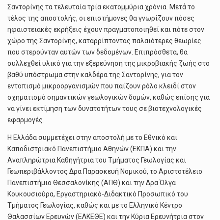
Σαντορίνης τα τελευταία τρία εκατομμύρια χρόνια. Μετά το
τέλος της αποστολής, οι επιστήμονες θα γνωρίζουν πόσες
ηφαιστειακές εκρήξεις έχουν πραγματοποιηθεί και πότε στον
χώρο της Σαντορίνης, καταρρίπτοντας παλαιότερες θεωρίες
που στερούνταν αυτών των δεδομένων. Επιπρόσθετα, θα
συλλεχθεί υλικό για την εξερεύνηση της μικροβιακής ζωής στο
βαθύ υπόστρωμα στην καλδέρα της Σαντορίνης, για τον
εντοπισμό μικροοργανισμών που παίζουν ρόλο κλειδί στον
σχηματισμό σημαντικών γεωλογικών δομών, καθώς επίσης για
να γίνει εκτίμηση των δυνατοτήτων τους σε βιοτεχνολογικές
εφαρμογές.
Η Ελλάδα συμμετέχει στην αποστολή με το Εθνικό και
Καποδιστριακό Πανεπιστήμιο Αθηνών (ΕΚΠΑ) και την
Αναπληρώτρια Καθηγήτρια του Τμήματος Γεωλογίας και
Γεωπεριβάλλοντος Δρα Παρασκευή Νομικού, το Αριστοτέλειο
Πανεπιστήμιο Θεσσαλονίκης (ΑΠΘ) και την Δρα Όλγα
Κουκουσιούρα, Εργαστηριακό-Διδακτικό Προσωπικό του
Τμήματος Γεωλογίας, καθώς και με το Ελληνικό Κέντρο
Θαλασσίων Ερευνών (ΕΛΚΕΘΕ) και την Κύρια Ερευνήτρια στον