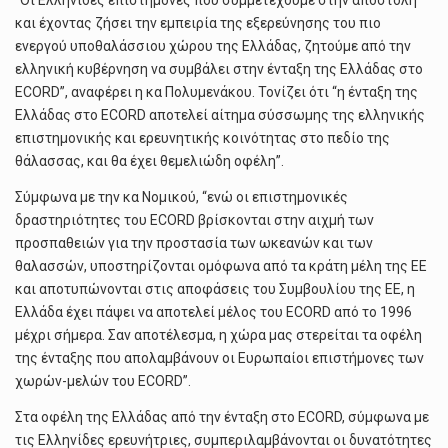
“Οι Ελληνίδες επιστήμονες που συμμετέχουμε στην αποστολή
και έχοντας ζήσει την εμπειρία της εξερεύνησης του πιο
ενεργού υποθαλάσσιου χώρου της Ελλάδας, ζητούμε από την
ελληνική κυβέρνηση να συμβάλει στην ένταξη της Ελλάδας στο
ECORD”, αναφέρει η κα Πολυμενάκου. Τονίζει ότι “η ένταξη της
Ελλάδας στο ECORD αποτελεί αίτημα σύσσωμης της ελληνικής
επιστημονικής και ερευνητικής κοινότητας στο πεδίο της
θάλασσας, και θα έχει θεμελιώδη οφέλη”.
Σύμφωνα με την κα Νομικού, “ενώ οι επιστημονικές
δραστηριότητες του ECORD βρίσκονται στην αιχμή των
προσπαθειών για την προστασία των ωκεανών και των
θαλασσών, υποστηρίζονται ομόφωνα από τα κράτη μέλη της ΕΕ
και αποτυπώνονται στις αποφάσεις του Συμβουλίου της ΕΕ, η
Ελλάδα έχει πάψει να αποτελεί μέλος του ECORD από το 1996
μέχρι σήμερα. Σαν αποτέλεσμα, η χώρα μας στερείται τα οφέλη
της ένταξης που απολαμβάνουν οι Ευρωπαίοι επιστήμονες των
χωρών-μελών του ECORD”.
Στα οφέλη της Ελλάδας από την ένταξη στο ECORD, σύμφωνα με
τις Ελληνίδες ερευνήτριες, συμπεριλαμβάνονται οι δυνατότητες