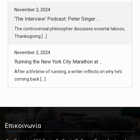
The controversial philosopher discusses societal taboos,
Thanksgiving [...]
November 2, 2024
Running the New York City Marathon at ...
After a lifetime of running, a writer reflects on why he’s
coming back [...]
November 2, 2024
NYC Marathon Guide 2024: The Route, St ...
Everything you need to know about Sunday’s five-
borough race. [...]
November 2, 2024
In Mexico, Archaeologists Spot a Maya ...
Επικοινωνία
A city with temple pyramids not far from the road and a
site with a Ma [...]