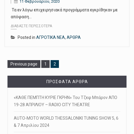
11 Φεβρουαρίου, 2020
Τα εν λόγω επιχειρησιακά προγράμματα εγκρίθηκαν με
απόφαση…
ΔΙΑΒΆΣΤΕ ΠΕΡΙΣΣΌΤΕΡΑ
Posted in
ΑΓΡΟΤΙΚΑ ΝΕΑ
,
ΑΡΘΡΑ
Page
Page
Previous page
1
2
ΠΡΌΣΦΑΤΑ ΆΡΘΡΑ
«ΚΑΘΕ ΠΕΜΠΤΗ ΚΥΡΙΕ ΓΚΡΗΝ» Του Τζεφ Μπάρον ΑΠΟ
19-28 ΑΠΡΙΛΙΟΥ – RADIO CITY THEATRE
AUTO-MOTO WORLD THESSALONIKI TUNING SHOW 5, 6
& 7 Απριλίου 2024