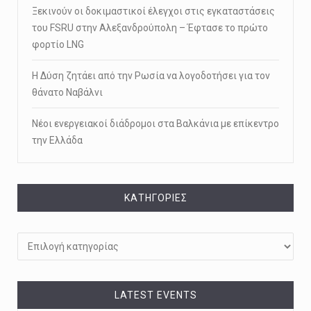
Ξεκινούν οι δοκιμαστικοί έλεγχοι στις εγκαταστάσεις
του FSRU στην Αλεξανδρούπολη – Έφτασε το πρώτο
φορτίο LNG
Η Δύση ζητάει από την Ρωσία να λογοδοτήσει για τον
θάνατο Ναβάλνι
Νέοι ενεργειακοί διάδρομοι στα Βαλκάνια με επίκεντρο
την Ελλάδα
KΑΤΗΓΟΡΊΕΣ
Kατηγορίες
LATEST EVENTS