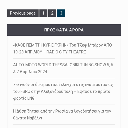
Page
Page
Page
Previous page
1
2
3
ΠΡΌΣΦΑΤΑ ΆΡΘΡΑ
«ΚΑΘΕ ΠΕΜΠΤΗ ΚΥΡΙΕ ΓΚΡΗΝ» Του Τζεφ Μπάρον ΑΠΟ
19-28 ΑΠΡΙΛΙΟΥ – RADIO CITY THEATRE
AUTO-MOTO WORLD THESSALONIKI TUNING SHOW 5, 6
& 7 Απριλίου 2024
Ξεκινούν οι δοκιμαστικοί έλεγχοι στις εγκαταστάσεις
του FSRU στην Αλεξανδρούπολη – Έφτασε το πρώτο
φορτίο LNG
Η Δύση ζητάει από την Ρωσία να λογοδοτήσει για τον
θάνατο Ναβάλνι