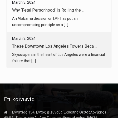
March 3, 2024
Why ‘Fetal Personhood’ Is Roiling the ...
An Alabama decision on I.V.F. has put an
uncompromising principle on a [...]
March 3, 2024
These Downtown Los Angeles Towers Beca ...
Skyscrapers in the heart of Los Angeles were a financial
failure that [...]
March 2, 2024
‘I’m Matt.’ For Some Politicians, Addi ...
Elected leaders in recovery are sharing their histories of
drug abuse, [...]
Επικοινωνία
March 2, 2024
Εγνατίας 154, Εντός Διεθνούς Έκθεσης Θεσσαλονίκης (
How 33-Year-Olds, the Peak Millennials ...
ΔΕΘ ) - Περίπτερο 1 - 1ος Όροφος, Θεσσαλονίκη, 54636,