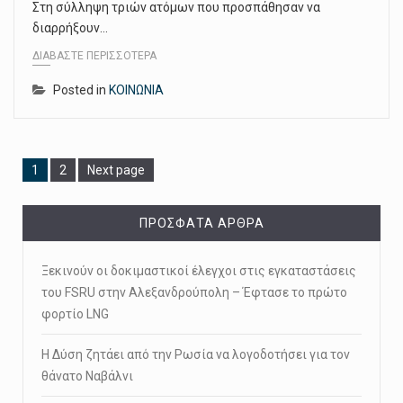
Στη σύλληψη τριών ατόμων που προσπάθησαν να
διαρρήξουν…
ΔΙΑΒΆΣΤΕ ΠΕΡΙΣΣΌΤΕΡΑ
Posted in
ΚΟΙΝΩΝΙΑ
Page
Page
1
2
Next page
ΠΡΌΣΦΑΤΑ ΆΡΘΡΑ
Ξεκινούν οι δοκιμαστικοί έλεγχοι στις εγκαταστάσεις
του FSRU στην Αλεξανδρούπολη – Έφτασε το πρώτο
φορτίο LNG
Η Δύση ζητάει από την Ρωσία να λογοδοτήσει για τον
θάνατο Ναβάλνι