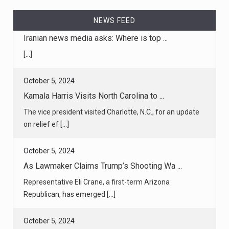
NEWS FEED
October 5, 2024
Kamala Harris Visits North Carolina to ...
The vice president visited Charlotte, N.C., for an update
on relief ef [...]
October 5, 2024
As Lawmaker Claims Trump’s Shooting Wa ...
Representative Eli Crane, a first-term Arizona
Republican, has emerged [...]
October 5, 2024
In Final Stretch, Biden Faces Some of ...
Even as President Biden recedes from view, some of the
most consequent [...]