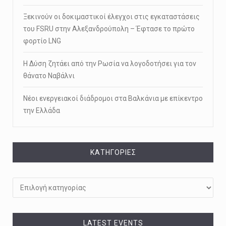
Ξεκινούν οι δοκιμαστικοί έλεγχοι στις εγκαταστάσεις
του FSRU στην Αλεξανδρούπολη – Έφτασε το πρώτο
φορτίο LNG
Η Δύση ζητάει από την Ρωσία να λογοδοτήσει για τον
θάνατο Ναβάλνι
Νέοι ενεργειακοί διάδρομοι στα Βαλκάνια με επίκεντρο
την Ελλάδα
KΑΤΗΓΟΡΊΕΣ
Kατηγορίες
LATEST EVENTS