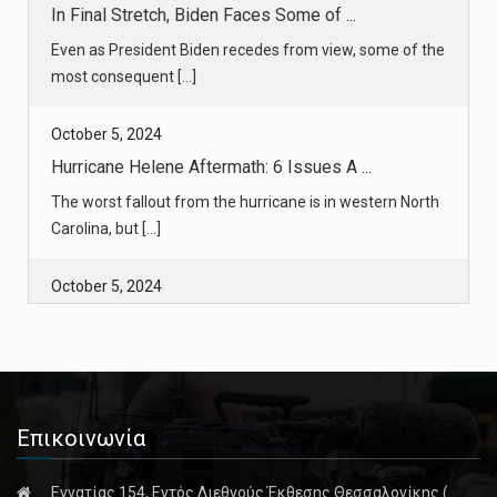
October 5, 2024
Hurricane Helene Aftermath: 6 Issues A ...
The worst fallout from the hurricane is in western North
Carolina, but [...]
October 5, 2024
Hurricane Helene Ravaged North Carolin ...
Repairing the roads in the region near the North
Carolina-Tennessee bo [...]
October 5, 2024
After Helene’s ‘Historic’ Damage, Appa ...
Downed trees and flooding have left the trail impassable
in many of th [...]
Επικοινωνία