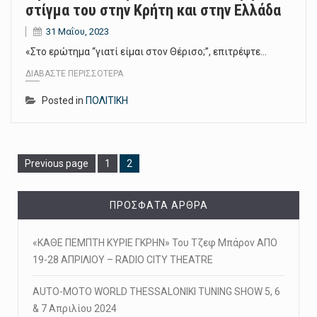
στίγμα του στην Κρήτη και στην Ελλάδα
31 Μαΐου, 2023
«Στο ερώτημα “γιατί είμαι στον Θέρισο;”, επιτρέψτε…
ΔΙΑΒΆΣΤΕ ΠΕΡΙΣΣΌΤΕΡΑ
Posted in
ΠΟΛΙΤΙΚΗ
Page
Page
Previous page
1
2
ΠΡΌΣΦΑΤΑ ΆΡΘΡΑ
«ΚΑΘΕ ΠΕΜΠΤΗ ΚΥΡΙΕ ΓΚΡΗΝ» Του Τζεφ Μπάρον ΑΠΟ
19-28 ΑΠΡΙΛΙΟΥ – RADIO CITY THEATRE
AUTO-MOTO WORLD THESSALONIKI TUNING SHOW 5, 6
& 7 Απριλίου 2024