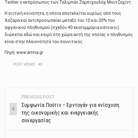
Twitter o εκπρόσωπος των Ταλιμπάν Ζαμπιχουλάχ Μουτζαχίντ.
Η σιιτική κοινότητα, η οποία αποτελείται κυρίως από τους
Χαζάρα και αντιπροσωπεύει μεταξύ του 10 και 20% του
αφγανικού πληθυσμού (σχεδόν 40 εκατομμύρια κάτοικοι)
διώκεται εδώ και καιρό στη χώρα αυτή της οποίας ο πληθυσμός
είναι στην πλειονότητά του σουνιτικός.
Πηγή: www.amna.gr
POST VIEWS:
40
PREVIOUS POST
Post
Συμφωνία Πούτιν – Ερντογάν για ενίσχυση
navigation
της οικονομικής και ενεργειακής
συνεργασίας