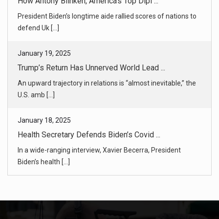
Trump’s Return Has Unnerved World Lead ...
An upward trajectory in relations is “almost inevitable,” the
U.S. amb [...]
January 18, 2025
Health Secretary Defends Biden’s Covid ...
In a wide-ranging interview, Xavier Becerra, President
Biden’s health [...]
January 18, 2025
Amid Wildfires, a New Reality for L.A. ...
Binge-worthy guilty pleasures like “The Real Housewives of
Beverly Hil [...]
January 19, 2025
Powerful Santa Ana Winds Expected to E ...
Meteorologists said there was a chance the winds would be