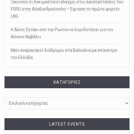
Ξεκινούν οι δοκιμαστικοί έλεγχοι στις εγκαταστάσεις του
FSRU στην Αλεξανδρούπολη – Έφτασε το πρώτο φορτίο
LNG
Η Δύση ζητάει από την Ρωσία να λογοδοτήσει για τον
θάνατο Ναβάλνι
Νέοι ενεργειακοί διάδρομοι στα Βαλκάνια με επίκεντρο
την Ελλάδα
KΑΤΗΓΟΡΊΕΣ
Kατηγορίες
LATEST EVENTS