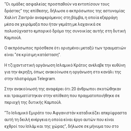
“Οι ομάδες ασφαλείας προσπαθούν να εντοπίσουν τους
δράστες” της επίθεσης, δήλωσε ο εκπρόσωπος της αστυνομίας
Χαλίντ Ζαντράν αναφερόμενος στη βόμβα, η οποία εξερράγη
μέσα σε χειράμαξα που ήταν γεμάτη με λαχανικά σε
πολυσύχναστο εμπορικό δρόμο της συνοικίας αυτής στη δυτική
Καμπούλ.
Ο εκπρόσωπος πρόσθεσε ότι ορισμένοι μεταξύ των τραυματιών
είναι “σε κρίσιμη κατάσταση”.
Η τζιχαντιστική οργάνωση Ισλαμικό Κράτος ανέλαβε την ευθύνη
για την έκρηξη, όπως ανακοίνωσε η οργάνωση στο κανάλι της
στην πλατφόρμα Telegram.
Στην ανακοίνωσή της αναφέρει ότι 20 άνθρωποι σκοτώθηκαν
και τραυματίστηκαν στην επίθεση που πραγματοποιήθηκε σε
περιοχή της δυτικής Καμπούλ.
“Το Ισλαμικό Εμιράτο του Αφγανιστάν καταδικάζει απερίφραστα
αυτή τη δειλή ενέργεια η οποία είναι έργο αυτών που είναι
εχθροί του Ισλάμ και της χώρας”, δήλωσε σε μήνυμα του στο