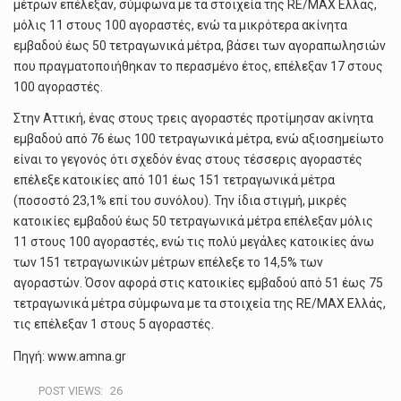
μέτρων επέλεξαν, σύμφωνα με τα στοιχεία της RE/MAX Ελλάς,
μόλις 11 στους 100 αγοραστές, ενώ τα μικρότερα ακίνητα
εμβαδού έως 50 τετραγωνικά μέτρα, βάσει των αγοραπωλησιών
που πραγματοποιήθηκαν το περασμένο έτος, επέλεξαν 17 στους
100 αγοραστές.
Στην Αττική, ένας στους τρεις αγοραστές προτίμησαν ακίνητα
εμβαδού από 76 έως 100 τετραγωνικά μέτρα, ενώ αξιοσημείωτο
είναι το γεγονός ότι σχεδόν ένας στους τέσσερις αγοραστές
επέλεξε κατοικίες από 101 έως 151 τετραγωνικά μέτρα
(ποσοστό 23,1% επί του συνόλου). Την ίδια στιγμή, μικρές
κατοικίες εμβαδού έως 50 τετραγωνικά μέτρα επέλεξαν μόλις
11 στους 100 αγοραστές, ενώ τις πολύ μεγάλες κατοικίες άνω
των 151 τετραγωνικών μέτρων επέλεξε το 14,5% των
αγοραστών. Όσον αφορά στις κατοικίες εμβαδού από 51 έως 75
τετραγωνικά μέτρα σύμφωνα με τα στοιχεία της RE/MAX Ελλάς,
τις επέλεξαν 1 στους 5 αγοραστές.
Πηγή: www.amna.gr
POST VIEWS:
26