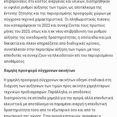
επιβαρύνσεις στο κόστος ενέργειας και υλικών, διατηρήθηκαν
οι υψηλοί ρυθμοί αύξησης των τιμών, ως αποτέλεσμα της
έντονης ζήτησης και της περιορισμένης προσφοράς χώρων με
σύγχρονα τεχνικά χαρακτηριστικά. Οι πληθωριστικές πιέσεις
που καταγράφηκαν το 2022 και συνεχίζονται τους πρώτους
μήνες του 2023, όπως και η εκ νέου επιβράδυνση του ρυθμού
αύξησης της οικοδομικής δραστηριότητας, η οποία εδώ και μια
δεκαετία και πλέον επηρεάζεται από διαδοχικές κρίσεις,
συνετέλεσαν στην περαιτέρω αύξηση των τιμών, με τους
επενδυτές να συνεχίζουν να πλειοδοτούν επί του περιορισμένου
αποθέματος.
Χαμηλή προσφορά σύγχρονων ακινήτων
Η χαμηλή προσφορά σύγχρονων ακινήτων οδηγεί σταδιακά στη
διάχυση των αυξήσεων των τιμών προς ακίνητα χαμηλότερων
τεχνικών προδιαγραφών. Παράλληλα, οι αποδόσεις
διατηρούνται σε επίπεδα χαμηλά για την αγορά, αλλά επενδυτικά
ελκυστικά, με αποτέλεσμα να παραμένει ενεργή η επενδυτική
δραστηριότητα τόσο από το εξωτερικό όσο και από το
εσωτερικό της χώρας. Στην αγορά κατοικιών, αναφέρει η