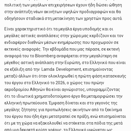
πολιτική των μεγάλων επιχειρήσεων έχουν ήδη δώσει ώθηση
στην ανάπτυξη νέων ακινήτων υψηλών προδιαγραφών και θα
οδηγήσουν σταδιακά στη μετακίνηση των χρηστών προς αυτά.
Είναι χαρακτηριστικό ότι τα μεγάλα έργα υποδομής και οι
μεγάλες αστικές αναπλάσεις στην χώρα μας κερδίζουν και τον
ενδιαφέρον διεθνών μέσων ενημέρωσης που προχωρούν σε
εκτενείς αναφορές. Την εβδομάδα που μας πέρασε, σε εκτενή
αναφορά του το Bloomberg αναφέρεται στην μεγαλύτερη σε
μέγεθος αστική ανάπλαση στην Ευρώπη, στο Ελληνικό που είναι
σε εξέλιξη από την Lamda Development, επισημαίνοντας
μεταξύ άλλων ότι όταν ολοκληρωθεί η πρώτη φάση κατασκευής
του έργου στο Ελληνικό το 2026, ο χώρος του πρώην
αεροδρομίου Αθηνών θα είναι αγνώριστος, υπογραμμίζοντας
ότι το ιδιωτικά χρηματοδοτούμενο έργο θα μεταμορφώσει την
ελληνική πρωτεύουσα. Έμφαση δίνεται και στο γεγονός της
μεγάλης ζήτησης για προπωλήσεις ακινήτων από το ξεκίνημα
του έργου που ήδη έχει μετατραπεί σε πράξη, ενώ επισημαίνεται
ότι με τη χώρα να εξακολουθεί να στέκεται στα πόδια της μετά
από μια δεκαετή κρίση χρέους, το Ελληνικό υψώνεται ως