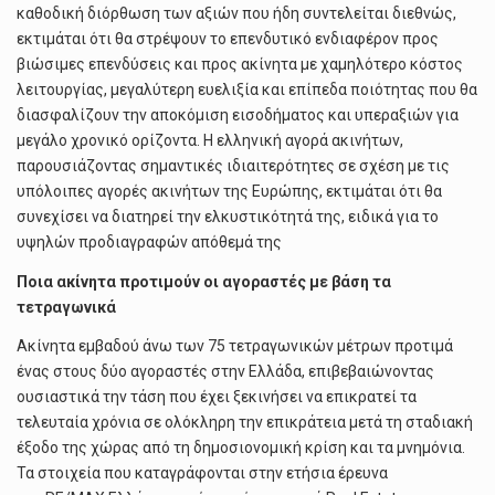
καθοδική διόρθωση των αξιών που ήδη συντελείται διεθνώς,
εκτιμάται ότι θα στρέψουν το επενδυτικό ενδιαφέρον προς
βιώσιμες επενδύσεις και προς ακίνητα με χαμηλότερο κόστος
λειτουργίας, μεγαλύτερη ευελιξία και επίπεδα ποιότητας που θα
διασφαλίζουν την αποκόμιση εισοδήματος και υπεραξιών για
μεγάλο χρονικό ορίζοντα. Η ελληνική αγορά ακινήτων,
παρουσιάζοντας σημαντικές ιδιαιτερότητες σε σχέση με τις
υπόλοιπες αγορές ακινήτων της Ευρώπης, εκτιμάται ότι θα
συνεχίσει να διατηρεί την ελκυστικότητά της, ειδικά για το
υψηλών προδιαγραφών απόθεμά της
Ποια ακίνητα προτιμούν οι αγοραστές με βάση τα
τετραγωνικά
Ακίνητα εμβαδού άνω των 75 τετραγωνικών μέτρων προτιμά
ένας στους δύο αγοραστές στην Ελλάδα, επιβεβαιώνοντας
ουσιαστικά την τάση που έχει ξεκινήσει να επικρατεί τα
τελευταία χρόνια σε ολόκληρη την επικράτεια μετά τη σταδιακή
έξοδο της χώρας από τη δημοσιονομική κρίση και τα μνημόνια.
Τα στοιχεία που καταγράφονται στην ετήσια έρευνα