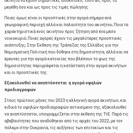
ακίνητα να έχουν σημαντικές αποκλίσεις τόσο ως προς τα
μεγέθη όσο και ως προς τις τιμές πώλησης.
Ποιες όμως είναι οι προοπτικές στην αγορά σήμερα ανά
γεωγραφική περιοχή αλλά και παλαιότητα του ακινήτου; Ποια τα
χαρακτηριστικά ενός ακινήτου προς ζήτηση από ένα μέσο
νοικοκυριό; Ποιες αγορές έχουν τις μεγαλύτερες προοπτικές
ανάπτυξης; Στην Έκθεση της Τράπεζας της Ελλάδος για την
Νομισματική Πολιτική που δόθηκε στη δημοσιότητα, αλλά και σε
έρευνες για την αγορά κατοικίας που βλέπουν το φως της
δημοσιότητας περιγράφεται η κατάσταση στην αγορά ακινήτων
και οι προοπτικές της
Εξακολουθεί να αναπτύσσεται η αγορά υψηλών
προδιαγραφών
Στους πρώτους μήνες του 2023 η ελληνική αγορά ακινήτων, και
ειδικά το υψηλών προδιαγραφών αντικείμενο της, εξακολουθεί
να αναπτύσσεται, υπογραμμίζεται στην έκθεση της ΤτΕ. Παρά τις
αβεβαιότητες που αναδύθηκαν από τις αρχές του 2022, με τον
πόλεμο στην Ουκρανία, τις αυξήσεις των επιτοκίων και τις