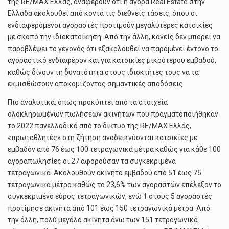
της RE/MAX Ελλάς, αναφέρουν ότι η αγορά Real Estate στην
Ελλάδα ακολουθεί από κοντά τις διεθνείς τάσεις, όπου οι
ενδιαφερόμενοι αγοραστές προτιμούν μεγαλύτερες κατοικίες
με σκοπό την ιδιοκατοίκηση. Από την άλλη, κανείς δεν μπορεί να
παραβλέψει το γεγονός ότι εξακολουθεί να παραμένει έντονο το
αγοραστικό ενδιαφέρον και για κατοικίες μικρότερου εμβαδού,
καθώς δίνουν τη δυνατότητα στους ιδιοκτήτες τους να τα
εκμισθώσουν αποκομίζοντας σημαντικές αποδόσεις.
Πιο αναλυτικά, όπως προκύπτει από τα στοιχεία
ολοκληρωμένων πωλήσεων ακινήτων που πραγματοποιήθηκαν
το 2022 πανελλαδικά από το δίκτυο της RE/MAX Ελλάς,
«πρωταθλητές» στη ζήτηση αναδεικνύονται κατοικίες με
εμβαδόν από 76 έως 100 τετραγωνικά μέτρα καθώς για κάθε 100
αγοραπωλησίες οι 27 αφορούσαν τα συγκεκριμένα
τετραγωνικά. Ακολουθούν ακίνητα εμβαδού από 51 έως 75
τετραγωνικά μέτρα καθώς το 23,6% των αγοραστών επέλεξαν το
συγκεκριμένο εύρος τετραγωνικών, ενώ 1 στους 5 αγοραστές
προτίμησε ακίνητα από 101 έως 150 τετραγωνικά μέτρα. Από
την άλλη, πολύ μεγάλα ακίνητα άνω των 151 τετραγωνικά