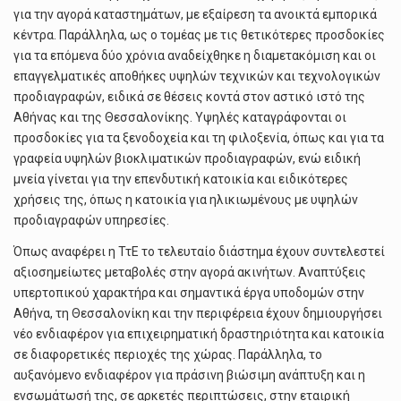
για την αγορά καταστημάτων, με εξαίρεση τα ανοικτά εμπορικά
κέντρα. Παράλληλα, ως ο τομέας με τις θετικότερες προσδοκίες
για τα επόμενα δύο χρόνια αναδείχθηκε η διαμετακόμιση και οι
επαγγελματικές αποθήκες υψηλών τεχνικών και τεχνολογικών
προδιαγραφών, ειδικά σε θέσεις κοντά στον αστικό ιστό της
Αθήνας και της Θεσσαλονίκης. Υψηλές καταγράφονται οι
προσδοκίες για τα ξενοδοχεία και τη φιλοξενία, όπως και για τα
γραφεία υψηλών βιοκλιματικών προδιαγραφών, ενώ ειδική
μνεία γίνεται για την επενδυτική κατοικία και ειδικότερες
χρήσεις της, όπως η κατοικία για ηλικιωμένους με υψηλών
προδιαγραφών υπηρεσίες.
Όπως αναφέρει η ΤτΕ το τελευταίο διάστημα έχουν συντελεστεί
αξιοσημείωτες μεταβολές στην αγορά ακινήτων. Αναπτύξεις
υπερτοπικού χαρακτήρα και σημαντικά έργα υποδομών στην
Αθήνα, τη Θεσσαλονίκη και την περιφέρεια έχουν δημιουργήσει
νέο ενδιαφέρον για επιχειρηματική δραστηριότητα και κατοικία
σε διαφορετικές περιοχές της χώρας. Παράλληλα, το
αυξανόμενο ενδιαφέρον για πράσινη βιώσιμη ανάπτυξη και η
ενσωμάτωσή της, σε αρκετές περιπτώσεις, στην εταιρική