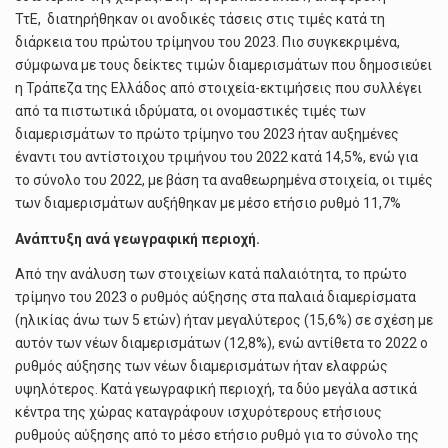
ΤτΕ, διατηρήθηκαν οι ανοδικές τάσεις στις τιμές κατά τη
διάρκεια του πρώτου τρίμηνου του 2023. Πιο συγκεκριμένα,
σύμφωνα με τους δείκτες τιμών διαμερισμάτων που δημοσιεύει
η Τράπεζα της Ελλάδος από στοιχεία-εκτιμήσεις που συλλέγει
από τα πιστωτικά ιδρύματα, οι ονομαστικές τιμές των
διαμερισμάτων το πρώτο τρίμηνο του 2023 ήταν αυξημένες
έναντι του αντίστοιχου τριμήνου του 2022 κατά 14,5%, ενώ για
το σύνολο του 2022, με βάση τα αναθεωρημένα στοιχεία, οι τιμές
των διαμερισμάτων αυξήθηκαν με μέσο ετήσιο ρυθμό 11,7%
Ανάπτυξη ανά γεωγραφική περιοχή.
Από την ανάλυση των στοιχείων κατά παλαιότητα, το πρώτο
τρίμηνο του 2023 ο ρυθμός αύξησης στα παλαιά διαμερίσματα
(ηλικίας άνω των 5 ετών) ήταν μεγαλύτερος (15,6%) σε σχέση με
αυτόν των νέων διαμερισμάτων (12,8%), ενώ αντίθετα το 2022 ο
ρυθμός αύξησης των νέων διαμερισμάτων ήταν ελαφρώς
υψηλότερος. Κατά γεωγραφική περιοχή, τα δύο μεγάλα αστικά
κέντρα της χώρας καταγράφουν ισχυρότερους ετήσιους
ρυθμούς αύξησης από το μέσο ετήσιο ρυθμό για το σύνολο της