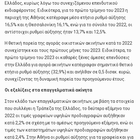
Ελλάδος, κυρίως λόγω του συνεχιζόμενου επενδυτικού
ενδιαφέροντος. Ειδικότερα, για το πρώτο τρίμηνο του 2023 η
περιοχή της Αθήνας κατέγραψε μέσο ετήσιο ρυθμό αύξησης
16,5% και η Θεσσαλονίκη 16,1%, ενώ για το σύνολο του 2022, οι
αντίστοιχοι ρυθμοί αύξησης ήταν 13,7% και 12,5%.
Η θετική πορεία της αγοράς οικιστικών ακινήτων κατά το 2022
συνεχίστηκε και τους πρώτους μήνες του 2023. Ειδικότερα, το
πρώτο τρίμηνο του 2023 οι καθαρές ξένες άμεσες επενδύσεις
στην Ελλάδα για αγορά ακινήτων κατέγραψαν σημαντικό θετικό
ετήσιο ρυθμό αύξησης (32,9%) και ανήλθαν σε 0,5 δισεκ. ευρώ,
συνεχίζοντας τη δυναμική πορεία του προηγούμενου έτους.
Οι εξελίξεις στα επαγγελματικά ακίνητα
Στον κλάδο των επαγγελματικών ακινήτων, με βάση τα στοιχεία
που συλλέγει η Τράπεζα της Ελλάδος, το δεύτερο εξάμηνο του
2022 οι τιμές γραφείων υψηλών προδιαγραφών αυξήθηκαν
κατά 2,2% σε σχέση με το αμέσως προηγούμενο εξάμηνο, ενώ οι
τιμές των καταστημάτων υψηλών προδιαγραφών αυξήθηκαν
κατά 2,4%. Στην Αθήνα οι ρυθμοί αύξησης για τα γραφεία και για