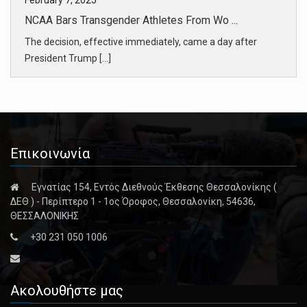
February 7, 2025
NCAA Bars Transgender Athletes From Wo ...
The decision, effective immediately, came a day after
President Trump [...]
February 6, 2025
Airline Pilots in the DC Plane Crash A ...
The pilots of the American Airlines regional jet in the
Επικοινωνία
Washington air [...]
Εγνατίας 154, Εντός Διεθνούς Έκθεσης Θεσσαλονίκης (
February 6, 2025
ΔΕΘ ) - Περίπτερο 1 - 1ος Όροφος, Θεσσαλονίκη, 54636,
Army Helicopter’s Tracking Technology ...
ΘΕΣΣΑΛΟΝΙΚΗΣ
Senator Ted Cruz, the chairman of the committee with
+30 231 050 1006
oversight of tran [...]
February 7, 2025
Ακολουθήστε μας
Trump Vows to Improve Air Traffic Cont ...