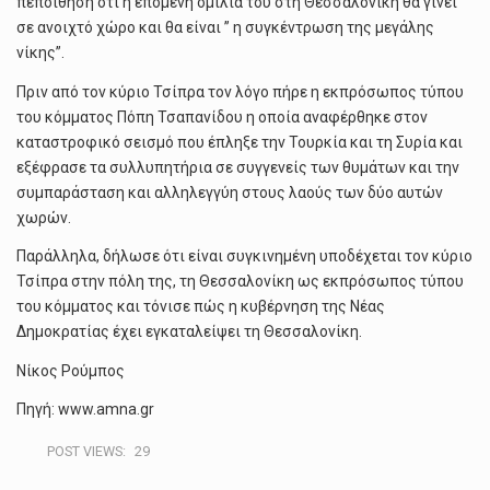
πεποίθηση ότι η επόμενη ομιλία του στη Θεσσαλονίκη θα γίνει
σε ανοιχτό χώρο και θα είναι ” η συγκέντρωση της μεγάλης
νίκης”.
Πριν από τον κύριο Τσίπρα τον λόγο πήρε η εκπρόσωπος τύπου
του κόμματος Πόπη Τσαπανίδου η οποία αναφέρθηκε στον
καταστροφικό σεισμό που έπληξε την Τουρκία και τη Συρία και
εξέφρασε τα συλλυπητήρια σε συγγενείς των θυμάτων και την
συμπαράσταση και αλληλεγγύη στους λαούς των δύο αυτών
χωρών.
Παράλληλα, δήλωσε ότι είναι συγκινημένη υποδέχεται τον κύριο
Τσίπρα στην πόλη της, τη Θεσσαλονίκη ως εκπρόσωπος τύπου
του κόμματος και τόνισε πώς η κυβέρνηση της Νέας
Δημοκρατίας έχει εγκαταλείψει τη Θεσσαλονίκη.
Νίκος Ρούμπος
Πηγή: www.amna.gr
POST VIEWS:
29