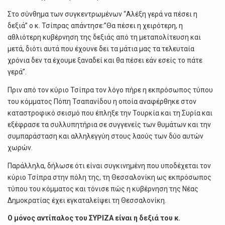
Στο σύνθημα των συγκεντρωμένων “Αλέξη γερά να πέσει η
δεξιά” ο κ. Τσίπρας απάντησε:”Θα πέσει η χειρότερη, η
αθλιότερη κυβέρνηση της δεξιάς από τη μεταπολίτευση και
μετά, διότι αυτά που έχουνε δει τα μάτια μας τα τελευταία
χρόνια δεν τα έχουμε ξαναδεί και θα πέσει εάν εσείς το πάτε
γερά”.
Πριν από τον κύριο Τσίπρα τον λόγο πήρε η εκπρόσωπος τύπου
του κόμματος Πόπη Τσαπανίδου η οποία αναφέρθηκε στον
καταστροφικό σεισμό που έπληξε την Τουρκία και τη Συρία και
εξέφρασε τα συλλυπητήρια σε συγγενείς των θυμάτων και την
συμπαράσταση και αλληλεγγύη στους λαούς των δύο αυτών
χωρών.
Παράλληλα, δήλωσε ότι είναι συγκινημένη που υποδέχεται τον
κύριο Τσίπρα στην πόλη της, τη Θεσσαλονίκη ως εκπρόσωπος
τύπου του κόμματος και τόνισε πώς η κυβέρνηση της Νέας
Δημοκρατίας έχει εγκαταλείψει τη Θεσσαλονίκη.
Ο μόνος αντίπαλος του ΣΥΡΙΖΑ είναι η δεξιά του κ.