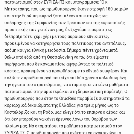
πατριωτισμού στον ΣΥΡΙΖΑ-ΠΣ και υπογράμμισε: “Ο κ.
Μητσοτάκης, που ως πρωθυπουργός έκανε στροφή 180 μοιρών
και στην Ευρώπη εμφανίζεται πλέον και ευτυχώς ως
υπέρμαχος της Συμφωνίας των Πρεσπών και της ευρωπαϊκής
προοπτικής των γειτόνων μας, δε ξεχνάμε τι ακρότητες
διέπραξε τότε, χέρι χέρι με τους ακραίους εθνικιστές,
προκειμένου να κατηγορήσει τους πολιτικούς του αντιπάλους,
ακόμη και για εθνική μειοδοσία. Σήμερα, πέντε χρόνια μετά,
θέλω από εδώ από τη Θεσσαλονίκη να πω ότι είμαστε
περήφανοι που δε κάναμε πίσω αψηφώντας το πολιτικό
κόστος, προκειμένου να προωθήσουμε το εθνικό συμφέρον. Και
καλώ τον πρωθυπουργό που είχε επί δύο χρόνια καλωδιωμένη
την ηγεσία του στρατεύματος, να σταματήσει να κάνει μαθήματα
πατριωτισμού στην αριστερά και στη δημοκρατική παράταξη. Ο
πρωθυπουργός που όταν το OrucReis παραβίαζε συστηματικά τα
κυριαρχικά δικαιώματα της Ελλάδας για τρεις μήνες ως το
Καστελόριζο και τη Ρόδο, μας έλεγε ότι το έπαιρνε ο αέρας και
ότι δεν μπορούσε να κάνει έρευνες λόγω του θορύβου των
πλοίων μας. Να σταματήσει τα μαθήματα πατριωτισμού στον
ΣΥΡΙΖΑ ΠΣ. Ο πρωθυπουργός που ανέχεται να ανακοινώνει ο