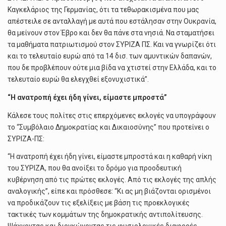
Καγκελάριος της Γερμανίας, ότι τα τεθωρακισμένα που μας
απέστειλε σε ανταλλαγή με αυτά που εστάλησαν στην Ουκρανία,
θα μείνουν στον Έβρο και δεν θα πάνε στα νησιά. Να σταματήσει
τα μαθήματα πατριωτισμού στον ΣΥΡΙΖΑ ΠΣ. Και να γνωρίζει ότι
και το τελευταίο ευρώ από τα 14 δισ. των αμυντικών δαπανών,
που δε προβλέπουν ούτε μια βίδα να χτιστεί στην Ελλάδα, και το
τελευταίο ευρώ θα ελεγχθεί εξονυχιστικά”.
“Η ανατροπή έχει ήδη γίνει, είμαστε μπροστά”
Κάλεσε τους πολίτες στις επερχόμενες εκλογές να υπογράψουν
το “Συμβόλαιο Δημοκρατίας και Δικαιοσύνης” που προτείνει ο
ΣΥΡΙΖΑ-ΠΣ:
“Η ανατροπή έχει ήδη γίνει, είμαστε μπροστά και η καθαρή νίκη
του ΣΥΡΙΖΑ, που θα ανοίξει το δρόμο για προοδευτική
κυβέρνηση από τις πρώτες εκλογές. Από τις εκλογές της απλής
αναλογικής”, είπε και πρόσθεσε: “Κι ας μη βιάζονται ορισμένοι
να προδικάζουν τις εξελίξεις με βάση τις προεκλογικές
τακτικές των κομμάτων της δημοκρατικής αντιπολίτευσης.