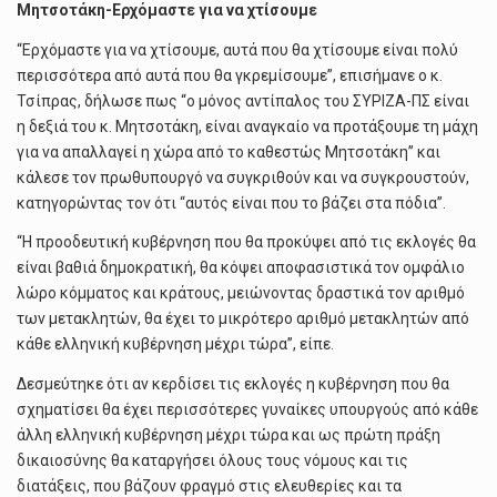
Μητσοτάκη-Ερχόμαστε για να χτίσουμε
“Ερχόμαστε για να χτίσουμε, αυτά που θα χτίσουμε είναι πολύ
περισσότερα από αυτά που θα γκρεμίσουμε”, επισήμανε ο κ.
Τσίπρας, δήλωσε πως “ο μόνος αντίπαλος του ΣΥΡΙΖΑ-ΠΣ είναι
η δεξιά του κ. Μητσοτάκη, είναι αναγκαίο να προτάξουμε τη μάχη
για να απαλλαγεί η χώρα από το καθεστώς Μητσοτάκη” και
κάλεσε τον πρωθυπουργό να συγκριθούν και να συγκρουστούν,
κατηγορώντας τον ότι “αυτός είναι που το βάζει στα πόδια”.
“Η προοδευτική κυβέρνηση που θα προκύψει από τις εκλογές θα
είναι βαθιά δημοκρατική, θα κόψει αποφασιστικά τον ομφάλιο
λώρο κόμματος και κράτους, μειώνοντας δραστικά τον αριθμό
των μετακλητών, θα έχει το μικρότερο αριθμό μετακλητών από
κάθε ελληνική κυβέρνηση μέχρι τώρα”, είπε.
Δεσμεύτηκε ότι αν κερδίσει τις εκλογές η κυβέρνηση που θα
σχηματίσει θα έχει περισσότερες γυναίκες υπουργούς από κάθε
άλλη ελληνική κυβέρνηση μέχρι τώρα και ως πρώτη πράξη
δικαιοσύνης θα καταργήσει όλους τους νόμους και τις
διατάξεις, που βάζουν φραγμό στις ελευθερίες και τα