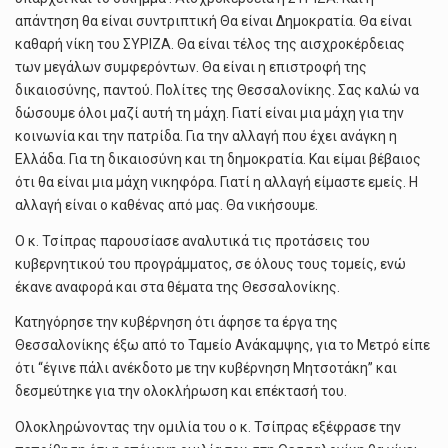
απάντηση θα είναι συντριπτική Θα είναι Δημοκρατία. Θα είναι
καθαρή νίκη του ΣΥΡΙΖΑ. Θα είναι τέλος της αισχροκέρδειας
των μεγάλων συμφερόντων. Θα είναι η επιστροφή της
δικαιοσύνης, παντού. Πολίτες της Θεσσαλονίκης. Σας καλώ να
δώσουμε όλοι μαζί αυτή τη μάχη. Γιατί είναι μια μάχη για την
κοινωνία και την πατρίδα. Για την αλλαγή που έχει ανάγκη η
Ελλάδα. Για τη δικαιοσύνη και τη δημοκρατία. Και είμαι βέβαιος
ότι θα είναι μια μάχη νικηφόρα. Γιατί η αλλαγή είμαστε εμείς. Η
αλλαγή είναι ο καθένας από μας. Θα νικήσουμε.
Ο κ. Τσίπρας παρουσίασε αναλυτικά τις προτάσεις του
κυβερνητικού του προγράμματος, σε όλους τους τομείς, ενώ
έκανε αναφορά και στα θέματα της Θεσσαλονίκης.
Κατηγόρησε την κυβέρνηση ότι άφησε τα έργα της
Θεσσαλονίκης έξω από το Ταμείο Ανάκαμψης, για το Μετρό είπε
ότι “έγινε πάλι ανέκδοτο με την κυβέρνηση Μητσοτάκη” και
δεσμεύτηκε για την ολοκλήρωση και επέκτασή του.
Ολοκληρώνοντας την ομιλία του ο κ. Τσίπρας εξέφρασε την