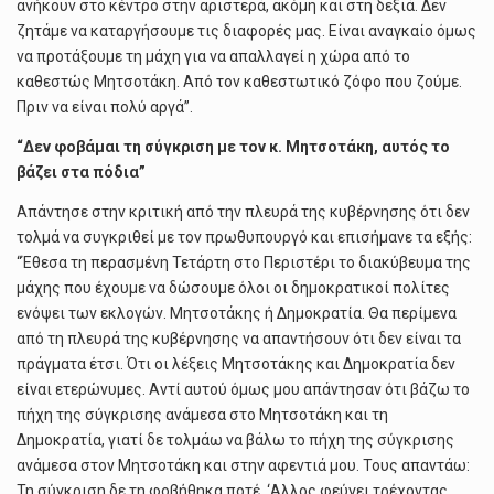
ανήκουν στο κέντρο στην αριστερά, ακόμη και στη δεξιά. Δεν
ζητάμε να καταργήσουμε τις διαφορές μας. Είναι αναγκαίο όμως
να προτάξουμε τη μάχη για να απαλλαγεί η χώρα από το
καθεστώς Μητσοτάκη. Από τον καθεστωτικό ζόφο που ζούμε.
Πριν να είναι πολύ αργά”.
“Δεν φοβάμαι τη σύγκριση με τον κ. Μητσοτάκη, αυτός το
βάζει στα πόδια”
Απάντησε στην κριτική από την πλευρά της κυβέρνησης ότι δεν
τολμά να συγκριθεί με τον πρωθυπουργό και επισήμανε τα εξής:
“Έθεσα τη περασμένη Τετάρτη στο Περιστέρι το διακύβευμα της
μάχης που έχουμε να δώσουμε όλοι οι δημοκρατικοί πολίτες
ενόψει των εκλογών. Μητσοτάκης ή Δημοκρατία. Θα περίμενα
από τη πλευρά της κυβέρνησης να απαντήσουν ότι δεν είναι τα
πράγματα έτσι. Ότι οι λέξεις Μητσοτάκης και Δημοκρατία δεν
είναι ετερώνυμες. Αντί αυτού όμως μου απάντησαν ότι βάζω το
πήχη της σύγκρισης ανάμεσα στο Μητσοτάκη και τη
Δημοκρατία, γιατί δε τολμάω να βάλω το πήχη της σύγκρισης
ανάμεσα στον Μητσοτάκη και στην αφεντιά μου. Τους απαντάω:
Τη σύγκριση δε τη φοβήθηκα ποτέ. ‘Αλλος φεύγει τρέχοντας