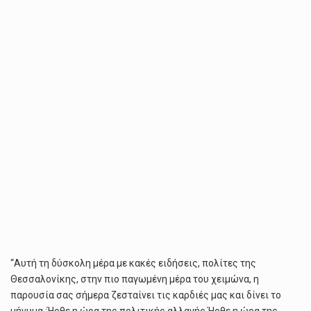
ΕΊΝΑΙ
Η
ΔΕΞΙΆ
ΤΟΥ
Κ.
ΜΗΤΣΟΤΆΚΗ-
ΕΡΧΌΜΑΣΤΕ
ΓΙΑ
ΝΑ
ΧΤΊΣΟΥΜΕ
“Αυτή τη δύσκολη μέρα με κακές ειδήσεις, πολίτες της
Θεσσαλονίκης, στην πιο παγωμένη μέρα του χειμώνα, η
παρουσία σας σήμερα ζεσταίνει τις καρδιές μας και δίνει το