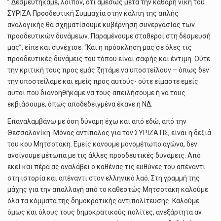
” Δεσμευτήκαμε, λοιπόν, ότι αμέσως μετά την καθαρή νίκη του
ΣΥΡΙΖΑ Προοδευτική Συμμαχία στην κάλπη της απλής
αναλογικής θα σχηματίσουμε κυβέρνηση συνεργασίας των
προοδευτικών δυνάμεων. Παραμένουμε σταθεροί στη δέσμευσή
μας”, είπε και συνέχισε: “Και η πρόσκληση μας σε όλες τις
προοδευτικές δυνάμεις του τόπου είναι σαφής και έντιμη. Ούτε
την κριτική τους προς εμάς ζητάμε να υποστείλουν – όπως δεν
την υποστείλαμε και εμείς προς αυτούς- ούτε είμαστε εμείς
αυτοί που διανοηθήκαμε να τους απειλήσουμε ή να τους
εκβιάσουμε, όπως αποδεδειγμένα έκανε η ΝΔ.
Επαναλαμβάνω με όση δύναμη έχω και από εδώ, από την
Θεσσαλονίκη. Μόνος αντίπαλος για τον ΣΥΡΙΖΑ ΠΣ, είναι η δεξιά
του κου Μητσοτάκη. Εμείς κάνουμε μονομέτωπο αγώνα, δεν
ανοίγουμε μέτωπα με τις άλλες προοδευτικές δυνάμεις. Από
εκεί και πέρα ας αναλάβει ο καθένας τις ευθύνες του απέναντι
στη ιστορία και απέναντι στον ελληνικό λαό. Στη γραμμή της
μάχης για την απαλλαγή από το καθεστώς Μητσοτάκη καλούμε
όλα τα κόμματα της δημοκρατικής αντιπολίτευσης. Καλούμε
όμως και όλους τους δημοκρατικούς πολίτες, ανεξάρτητα αν