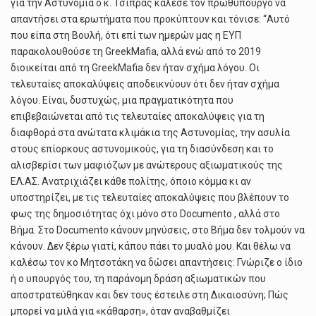
για την Αστυνομία ο κ. Τσίπρας κάλεσε τον πρωθυπουργό να
απαντήσει στα ερωτήματα που προκύπτουν και τόνισε: “Αυτό
που είπα στη Βουλή, ότι επί των ημερών μας η ΕΥΠ
παρακολουθούσε τη GreekMafia, αλλά ενώ από το 2019
διοικείται από τη GreekMafia δεν ήταν σχήμα λόγου. Οι
τελευταίες αποκαλύψεις αποδεικνύουν ότι δεν ήταν σχήμα
λόγου. Είναι, δυστυχώς, μια πραγματικότητα που
επιβεβαιώνεται από τις τελευταίες αποκαλύψεις για τη
διαφθορά στα ανώτατα κλιμάκια της Αστυνομίας, την ασυλία
στους επίορκους αστυνομικούς, για τη διασύνδεση και το
αλισβερίσι των μαφιόζων με ανώτερους αξιωματικούς της
ΕΛ.ΑΣ. Ανατριχιάζει κάθε πολίτης, όποιο κόμμα κι αν
υποστηρίζει, με τις τελευταίες αποκαλύψεις που βλέπουν το
φως της δημοσιότητας όχι μόνο στο Documento , αλλά στο
Βήμα. Στο Documento κάνουν μηνύσεις, στο Βήμα δεν τολμούν να
κάνουν. Δεν ξέρω γιατί, κάπου πάει το μυαλό μου. Και θέλω να
καλέσω τον κο Μητσοτάκη να δώσει απαντήσεις: Γνώριζε ο ίδιο
ή ο υπουργός του, τη παράνομη δράση αξιωματικών που
αποστρατεύθηκαν και δεν τους έστειλε στη Δικαιοσύνη; Πώς
μπορεί να μιλά για «κάθαρση», όταν αναβαθμίζει