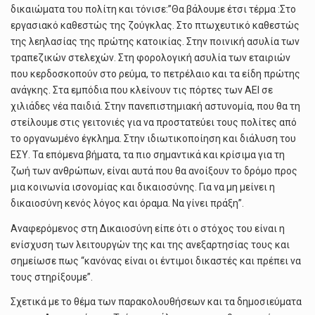
δικαιώματα του πολίτη και τόνισε:”Θα βάλουμε έτσι τέρμα :Στο
εργασιακό καθεστώς της ζούγκλας. Στο πτωχευτικό καθεστώς
της λεηλασίας της πρώτης κατοικίας. Στην ποινική ασυλία των
τραπεζικών στελεχών. Στη φορολογική ασυλία των εταιριών
που κερδοσκοπούν στο ρεύμα, το πετρέλαιο και τα είδη πρώτης
ανάγκης. Στα εμπόδια που κλείνουν τις πόρτες των ΑΕΙ σε
χιλιάδες νέα παιδιά. Στην πανεπιστημιακή αστυνομία, που θα τη
στείλουμε στις γειτονιές για να προστατεύει τους πολίτες από
το οργανωμένο έγκλημα. Στην ιδιωτικοποίηση και διάλυση του
ΕΣΥ. Τα επόμενα βήματα, τα πιο σημαντικά και κρίσιμα για τη
ζωή των ανθρώπων, είναι αυτά που θα ανοίξουν το δρόμο προς
μια κοινωνία ισονομίας και δικαιοσύνης. Για να μη μείνει η
δικαιοσύνη κενός λόγος και όραμα. Να γίνει πράξη”.
Αναφερόμενος στη Δικαιοσύνη είπε ότι ο στόχος του είναι η
ενίσχυση των λειτουργών της και της ανεξαρτησίας τους και
σημείωσε πως “κανόνας είναι οι έντιμοι δικαστές και πρέπει να
τους στηρίξουμε”.
Σχετικά με το θέμα των παρακολουθήσεων και τα δημοσιεύματα