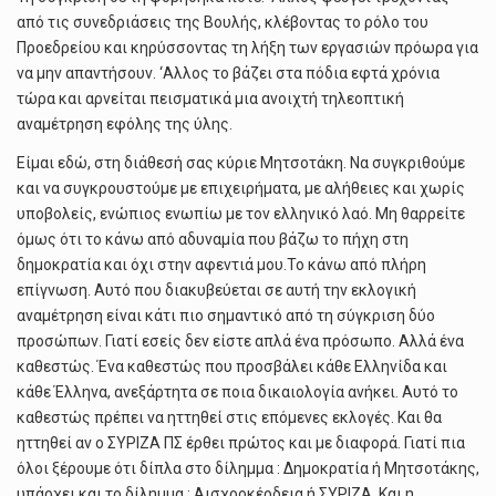
από τις συνεδριάσεις της Βουλής, κλέβοντας το ρόλο του
Προεδρείου και κηρύσσοντας τη λήξη των εργασιών πρόωρα για
να μην απαντήσουν. ‘Αλλος το βάζει στα πόδια εφτά χρόνια
τώρα και αρνείται πεισματικά μια ανοιχτή τηλεοπτική
αναμέτρηση εφόλης της ύλης.
Είμαι εδώ, στη διάθεσή σας κύριε Μητσοτάκη. Να συγκριθούμε
και να συγκρουστούμε με επιχειρήματα, με αλήθειες και χωρίς
υποβολείς, ενώπιος ενωπίω με τον ελληνικό λαό. Μη θαρρείτε
όμως ότι το κάνω από αδυναμία που βάζω το πήχη στη
δημοκρατία και όχι στην αφεντιά μου.Το κάνω από πλήρη
επίγνωση. Αυτό που διακυβεύεται σε αυτή την εκλογική
αναμέτρηση είναι κάτι πιο σημαντικό από τη σύγκριση δύο
προσώπων. Γιατί εσείς δεν είστε απλά ένα πρόσωπο. Αλλά ένα
καθεστώς. Ένα καθεστώς που προσβάλει κάθε Ελληνίδα και
κάθε Έλληνα, ανεξάρτητα σε ποια δικαιολογία ανήκει. Αυτό το
καθεστώς πρέπει να ηττηθεί στις επόμενες εκλογές. Και θα
ηττηθεί αν ο ΣΥΡΙΖΑ ΠΣ έρθει πρώτος και με διαφορά. Γιατί πια
όλοι ξέρουμε ότι δίπλα στο δίλημμα : Δημοκρατία ή Μητσοτάκης,
υπάρχει και το δίλημμα : Αισχροκέρδεια ή ΣΥΡΙΖΑ. Και η