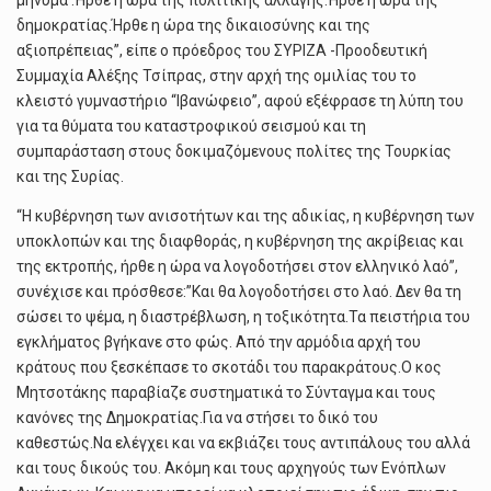
μήνυμα :Ήρθε η ώρα της πολιτικής αλλαγής.Ήρθε η ώρα της
δημοκρατίας.Ήρθε η ώρα της δικαιοσύνης και της
αξιοπρέπειας”, είπε ο πρόεδρος του ΣΥΡΙΖΑ -Προοδευτική
Συμμαχία Αλέξης Τσίπρας, στην αρχή της ομιλίας του το
κλειστό γυμναστήριο “Ιβανώφειο”, αφού εξέφρασε τη λύπη του
για τα θύματα του καταστροφικού σεισμού και τη
συμπαράσταση στους δοκιμαζόμενους πολίτες της Τουρκίας
και της Συρίας.
“Η κυβέρνηση των ανισοτήτων και της αδικίας, η κυβέρνηση των
υποκλοπών και της διαφθοράς, η κυβέρνηση της ακρίβειας και
της εκτροπής, ήρθε η ώρα να λογοδοτήσει στον ελληνικό λαό”,
συνέχισε και πρόσθεσε:”Και θα λογοδοτήσει στο λαό. Δεν θα τη
σώσει το ψέμα, η διαστρέβλωση, η τοξικότητα.Τα πειστήρια του
εγκλήματος βγήκανε στο φώς. Από την αρμόδια αρχή του
κράτους που ξεσκέπασε το σκοτάδι του παρακράτους.Ο κος
Μητσοτάκης παραβίαζε συστηματικά το Σύνταγμα και τους
κανόνες της Δημοκρατίας.Για να στήσει το δικό του
καθεστώς.Να ελέγχει και να εκβιάζει τους αντιπάλους του αλλά
και τους δικούς του. Ακόμη και τους αρχηγούς των Ενόπλων