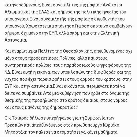
κατηγορούμενους; Είναι συνομιλητές της μαφίας Ανώτατοι
Αξιωματικοί της ΕΛΑΣ και σήμερα της πολιτικής ηγεσίας του
υπουργείου; Είναι συνομιλητής της μαφίας ο διευθυντής του
υπουργού; Χρωστάτε μια απάντηση.Για όσα σκοτεινά συμβαίνουν
σήμερα, όχι μόνο στην ΕΥΠ, αλλά ακόμη και στην Ελληνική
Αστυνομία.
Και αναρωτιέμαι Πολίτες της Θεσσαλονίκης, απευθυνόμενος όχι
μόνο στους προοδευτικούς Πολίτες, αλλά και στους
συντηρητικούς πολίτες, τους παραδοσιακούς ψηφοφόρους της
ΝΔ. Είναι αυτή η εικόνα, των υποκλοπών, της διαφθοράς και της
νύχτας που έχει παρεισφρήσει στους αρμούς του κράτους, στην
ΕΥΠ και στην αστυνομία.Είναι εικόνα που περιμένατε ποτέ να
δείτε να συμβαίνει; Από μια κυβέρνηση που ήρθε στο όνομα της
θεσμικής της προσήλωσης στο κράτος δικαίου, στους νόμους
και στους κανόνες της δημοκρατίας;”
Ο κ Τσίπρας δήλωσε υπερήφανος για τη Συμφωνία των
Πρεσπών και απευθυνόμενος στον πρωθυπουργό Κυριάκο
Μητσοτάκη τον κάλεσε να σταματήσει να κάνει μαθήματα