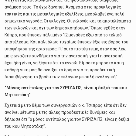
Ψάχνοντας και διογκώνοντας τις φυσιολογικές διαφορές
ανάμεσά τους. Το έχω ξαναπεί. Ανάμεσα στις προεκλογικές
τακτικές και τις μετεκλογικές εξελίξεις, μεσολαβεί ένα πολύ
σημαντικό γεγονός: Οι εκλογές. Οι εκλογές και τα αποτελέσματα
των εκλογών και όχι των δημοσκοπήσεων.¨Όπως εχθές στην
Κύπρο, που έπεσαν πάλι μόνο 12 μονάδες έξω από το τελικό
αποτέλεσμα. Και πάλι όλως τυχαίως έπεσαν έξω εις βάρος του
υποψήφιου της αριστεράς. Γι΄ αυτό πιστέψτε με, όταν σας λέω
μη φωνάζετε συνθήματα για την ανατροπή, γιατί η ανατροπή
έχει ήδη γίνει, να ξέρετε ότι το εννοώ. Είμαστε μπροστά και η
καθαρή νίκη μας θα ανοίξει το δρόμο για τη προοδευτική
διακυβέρνηση το βράδυ των εκλογών με απλή αναλογική”.
“Μόνος αντίπαλος για τον ΣΥΡΙΖΑ ΠΣ, είναι η δεξιά του κου
Μητσοτάκη”
Σχετικά με το θέμα των συνεργασιών ο κ. Τσίπρας είπε ότι δεν
ανοίγει μέτωπα με τις άλλες προοδευτικές δυνάμεις και
δήλωσε ότι “ο μόνος αντίπαλος για τον ΣΥΡΙΖΑ ΠΣ, είναι η δεξιά
του κου Μητσοτάκη”.