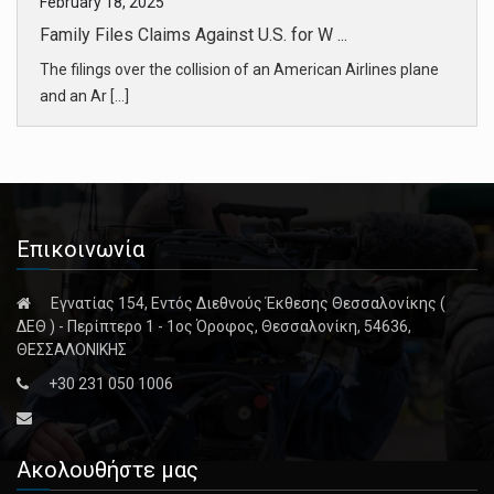
February 18, 2025
Family Files Claims Against U.S. for W ...
The filings over the collision of an American Airlines plane
and an Ar [...]
February 18, 2025
Hochul to Weigh Removing Mayor Eric Ad ...
After four top aides to Mayor Eric Adams resigned, calls for
Επικοινωνία
him to st [...]
Εγνατίας 154, Εντός Διεθνούς Έκθεσης Θεσσαλονίκης (
February 18, 2025
ΔΕΘ ) - Περίπτερο 1 - 1ος Όροφος, Θεσσαλονίκη, 54636,
Hochul Meeting on Eric Adams’s Future ...
ΘΕΣΣΑΛΟΝΙΚΗΣ
With four key deputy mayors saying they planned to step
+30 231 050 1006
down, Mayor Er [...]
February 18, 2025
Ακολουθήστε μας
Judge in Eric Adams Case to Consider B ...