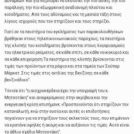
Δυνάμεων. Και για να μπορεί να υλοποιεί την πιο άδικη, την πιο
παράλογη, την πιο εξωφρενική αναδιανομή πλούτου και
εισοδήματος. Από τους αδύναμους και τη μεσαία τάξη στους
λίγους ισχυρούς που τον στηρίζουν και τους στηρίζει.
Γιατί αν τα πειστήρια του εγκλήματος των παρακολουθήσεων
βρέθηκαν στους τηλεπικοινωνιακούς παρόχους, τα πειστήρια
της κλοπής του εισοδήματος βρίσκονται στους λογαριασμούς
του ηλεκτρικού ρεύματος, σε κάθε σπίτι, σε κάθε νοικοκυριό και
σε κάθε επιχείρηση.Τα πειστήρια της κλοπής βρίσκονται στις
τιμές των προϊόντων στα ράφια και στα ταμεία των Σούπερ
Μάρκετ. Στις τιμές στις αντλίες της Βενζίνης σε κάθε
βενζινάδικο”.
Τόνισε ότι “η αισχροκέρδεια έχει την υπογραφή του κ.
Μητσοτάκη” και αναφερόμενος στην ακρίβεια και την
ενεργειακή κρίση επισήμανε: «Προσποιούνται ότι στηρίζουν τον
καταναλωτή, ενώ στην ουσία και αυτές οι επιδοτήσεις
πηγαίνουν για να στηρίξουν τους εκλεκτούς τους, που επιμένουν
να κρατάνε υψηλές ή ακόμη και να αυξάνουν τις τιμές. Αυτό είναι
το άθλιο σχέδιο Μητσοτάκη”.