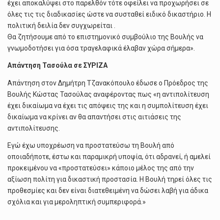
έχει αποκαλύψει στο παρελθόν τότε οφείλει να προχωρήσει σε
όλες τις τις διαδικασίες ώστε να συσταθεί ειδικό δικαστήριο. Η
πολιτική δειλία δεν συγχωρείται .
Θα ζητήσουμε από το επιστημονικό συμβούλιο της Βουλής να
γνωμοδοτήσει για όσα τραγελαφικά έλαβαν χώρα σήμερα».
Απάντηση Τασούλα σε ΣΥΡΙΖΑ
Απάντηση στον Δημήτρη Τζανακόπουλο έδωσε ο Πρόεδρος της
Βουλής Κώστας Τασούλας αναφέροντας πως «η αντιπολίτευση
έχει δικαίωμα να έχει τις απόψεις της και η συμπολίτευση έχει
δικαίωμα να κρίνει αν θα απαντήσει στις αιτιάσεις της
αντιπολίτευσης.
Εγώ έχω υποχρέωση να προστατεύσω τη Βουλή από
οποιαδήποτε, έστω και παραμικρή υποψία, ότι αδρανεί, ή αμελεί
προκειμένου να «προστατεύσει» κάποιο μέλος της από την
αξίωση πολίτη για δικαστική προστασία. Η Βουλή τηρεί όλες τις
προθεσμίες και δεν είναι διατεθειμένη να δώσει λαβή για άδικα
σχόλια και για μεροληπτική συμπεριφορά.»