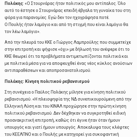
Πολάκης
: «Ο Στουρνάρας ήταν πολιτικός μου αντίπαλος. Όλο
αυτό το έστησε ο Στουρνάρας επειδή έβγαλα τη γυναίκα του στη
φόρα για παρανομίες. Εγώ δεν τον ηχογράφησα ποτέ.
Ο Πουλής ήταν λαμόγιο και από τη στιγμή που είναι λαμόγιο θα
τον λέω λαμόγιο».
Από την πλευρά του ΚΚΕ ο Γιώργος Λαμπρούλης που συμμετείχε
στην επιτροπή και ψήφισε «όχι» με δήλωσή του ανέφερε ότι το
ΚΚΕ θεωρεί ότι τα προβλήματα αντιμετωπίζονται πολιτικά και
με πολιτικά μέσα για να αποφευχθεί ένας νέος κύκλος ανούσιων
αντιπαραθέσεων και αποπροσανατολισμού.
Πολάκης: Κίνηση πολιτικού ρεβανσισμού
Στη συνέχεια ο Παύλος Πολάκης μίλησε για κίνηση πολιτικού
ρεβανσισμού. «Η πλειοψηφία της ΝΔ συνεπικουρούμενη από την
Ελληνική Λύση και του ΚΙΝΑΛ προχώρησε στην πρώτη κίνηση
πολιτικού ρεβανσισμού. Δεν δέχθηκαν να συγκροτηθεί ειδική
προανακριτική επιτροπή, καθώς ότι έγινε ήταν όταν ήμουν
υπουργός και γιατί ήμουν υπουργός. Αποκαλυψα τους κλέφτες
του ΚΕΕΛΠΝΟ και ο Πουλής με κατηγορεί για συκοφαντική