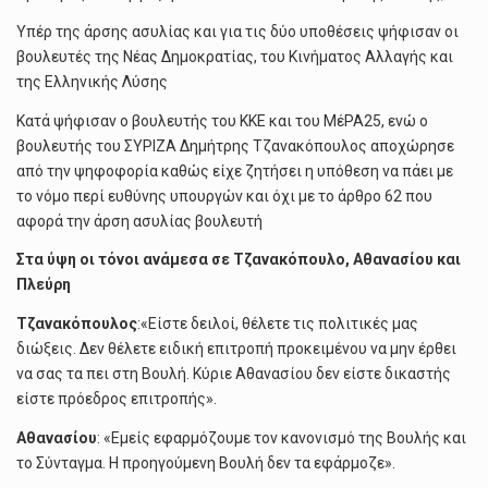
Υπέρ της άρσης ασυλίας και για τις δύο υποθέσεις ψήφισαν οι
βουλευτές της Νέας Δημοκρατίας, του Κινήματος Αλλαγής και
της Ελληνικής Λύσης
Κατά ψήφισαν ο βουλευτής του ΚΚΕ και του ΜέΡΑ25, ενώ ο
βουλευτής του ΣΥΡΙΖΑ Δημήτρης Τζανακόπουλος αποχώρησε
από την ψηφοφορία καθώς είχε ζητήσει η υπόθεση να πάει με
το νόμο περί ευθύνης υπουργών και όχι με το άρθρο 62 που
αφορά την άρση ασυλίας βουλευτή
Στα ύψη οι τόνοι ανάμεσα σε Τζανακόπουλο, Αθανασίου και
Πλεύρη
Τζανακόπουλος
:«Είστε δειλοί, θέλετε τις πολιτικές μας
διώξεις. Δεν θέλετε ειδική επιτροπή προκειμένου να μην έρθει
να σας τα πει στη Βουλή. Κύριε Αθανασίου δεν είστε δικαστής
είστε πρόεδρος επιτροπής».
Αθανασίου
: «Εμείς εφαρμόζουμε τον κανονισμό της Βουλής και
το Σύνταγμα. Η προηγούμενη Βουλή δεν τα εφάρμοζε».