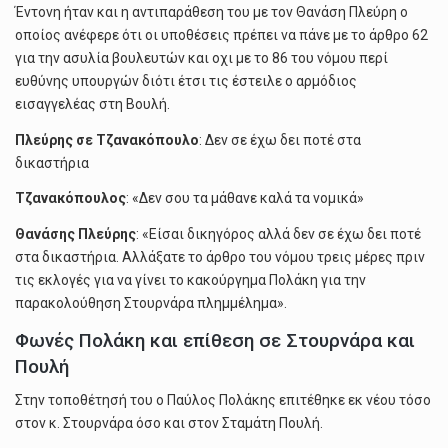
Έντονη ήταν και η αντιπαράθεση του με τον Θανάση Πλεύρη ο
οποίος ανέφερε ότι οι υποθέσεις πρέπει να πάνε με το άρθρο 62
για την ασυλία βουλευτών και οχι με το 86 του νόμου περί
ευθύνης υπουργών διότι έτσι τις έστειλε ο αρμόδιος
εισαγγελέας στη Βουλή.
Πλεύρης σε Τζανακόπουλο
: Δεν σε έχω δει ποτέ στα
δικαστήρια
Τζανακόπουλος
: «Δεν σου τα μάθανε καλά τα νομικά»
Θανάσης Πλεύρης
: «Είσαι δικηγόρος αλλά δεν σε έχω δει ποτέ
στα δικαστήρια. Αλλάξατε το άρθρο του νόμου τρεις μέρες πριν
τις εκλογές για να γίνει το κακούργημα Πολάκη για την
παρακολούθηση Στουρνάρα πλημμέλημα».
Φωνές Πολάκη και επίθεση σε Στουρνάρα και
Πουλή
Στην τοποθέτησή του ο Παύλος Πολάκης επιτέθηκε εκ νέου τόσο
στον κ. Στουρνάρα όσο και στον Σταμάτη Πουλή.