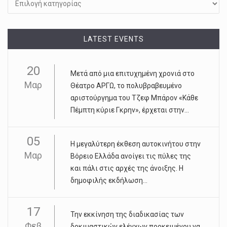
LATEST EVENTS
20
Μετά από μια επιτυχημένη χρονιά στο
Μαρ
Θέατρο ΑΡΓΩ, το πολυβραβευμένο
αριστούργημα του Τζεφ Μπάρον «Κάθε
Πέμπτη κύριε Γκρην», έρχεται στην...
05
Η μεγαλύτερη έκθεση αυτοκινήτου στην
Μαρ
Βόρειο Ελλάδα ανοίγει τις πύλες της
και πάλι στις αρχές της άνοιξης. Η
δημοφιλής εκδήλωση...
17
Την εκκίνηση της διαδικασίας των
Φεβ
δοκιμαστικών ελέγχων προκειμένου να