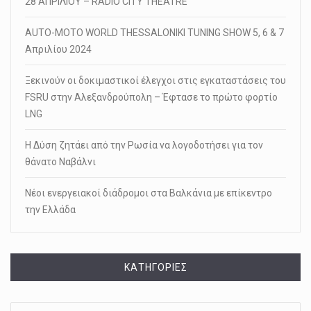
28 ΑΠΡΙΛΙΟΥ – RADIO CITY THEATRE
AUTO-MOTO WORLD THESSALONIKI TUNING SHOW 5, 6 & 7
Απριλίου 2024
Ξεκινούν οι δοκιμαστικοί έλεγχοι στις εγκαταστάσεις του
FSRU στην Αλεξανδρούπολη – Έφτασε το πρώτο φορτίο
LNG
Η Δύση ζητάει από την Ρωσία να λογοδοτήσει για τον
θάνατο Ναβάλνι
Νέοι ενεργειακοί διάδρομοι στα Βαλκάνια με επίκεντρο
την Ελλάδα
KΑΤΗΓΟΡΊΕΣ
Kατηγορίες