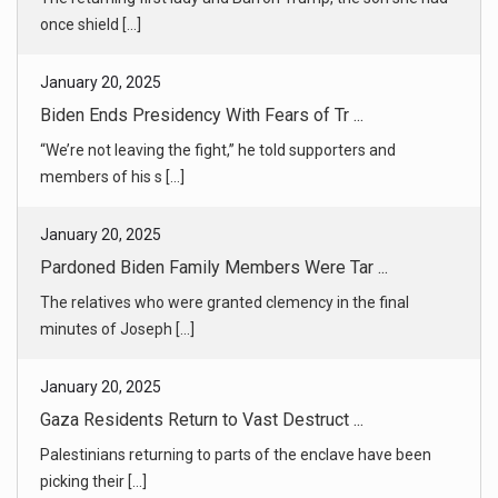
“We’re not leaving the fight,” he told supporters and
members of his s [...]
January 20, 2025
Pardoned Biden Family Members Were Tar ...
The relatives who were granted clemency in the final
minutes of Joseph [...]
January 20, 2025
Gaza Residents Return to Vast Destruct ...
Palestinians returning to parts of the enclave have been
picking their [...]
January 20, 2025
In Car-Loving L.A. After the Wildfires ...
For many residents, a set of wheels is an extension of their
home, a k [...]