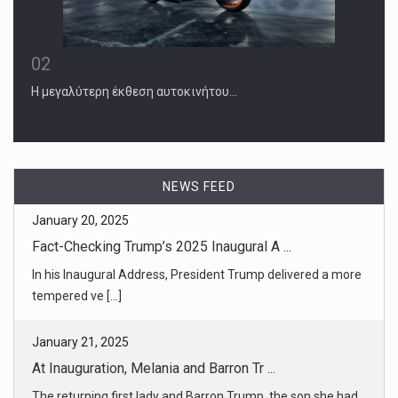
02
Η μεγαλύτερη έκθεση αυτοκινήτου…
NEWS FEED
January 21, 2025
At Inauguration, Melania and Barron Tr ...
The returning first lady and Barron Trump, the son she had
once shield [...]
January 20, 2025
Biden Ends Presidency With Fears of Tr ...