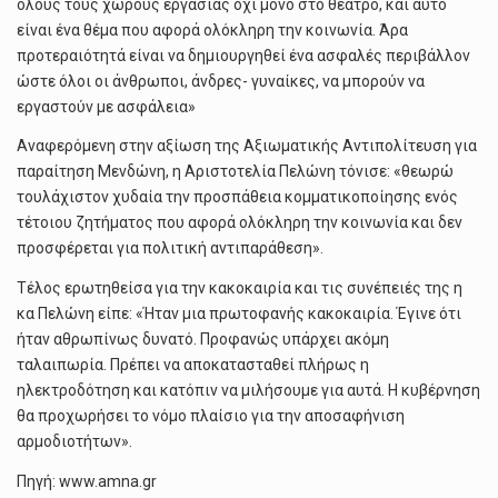
όλους τους χώρους εργασίας όχι μόνο στο θέατρο, και αυτό
είναι ένα θέμα που αφορά ολόκληρη την κοινωνία. Άρα
προτεραιότητά είναι να δημιουργηθεί ένα ασφαλές περιβάλλον
ώστε όλοι οι άνθρωποι, άνδρες- γυναίκες, να μπορούν να
εργαστούν με ασφάλεια»
Αναφερόμενη στην αξίωση της Αξιωματικής Αντιπολίτευση για
παραίτηση Μενδώνη, η Αριστοτελία Πελώνη τόνισε: «θεωρώ
τουλάχιστον χυδαία την προσπάθεια κομματικοποίησης ενός
τέτοιου ζητήματος που αφορά ολόκληρη την κοινωνία και δεν
προσφέρεται για πολιτική αντιπαράθεση».
Τέλος ερωτηθείσα για την κακοκαιρία και τις συνέπειές της η
κα Πελώνη είπε: «Ήταν μια πρωτοφανής κακοκαιρία. Έγινε ότι
ήταν αθρωπίνως δυνατό. Προφανώς υπάρχει ακόμη
ταλαιπωρία. Πρέπει να αποκατασταθεί πλήρως η
ηλεκτροδότηση και κατόπιν να μιλήσουμε για αυτά. Η κυβέρνηση
θα προχωρήσει το νόμο πλαίσιο για την αποσαφήνιση
αρμοδιοτήτων».
Πηγή: www.amna.gr