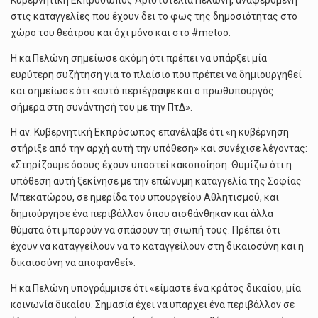
Κυβερνητική Εκπρόσωπος Αριστοτελία Πελώνη, αναφερόμενη
στις καταγγελίες που έχουν δει το φως της δημοσιότητας στο
χώρο του θεάτρου και όχι μόνο και στο #metoo.
Η κα Πελώνη σημείωσε ακόμη ότι πρέπει να υπάρξει μία
ευρύτερη συζήτηση για το πλαίσιο που πρέπει να δημιουργηθεί
και σημείωσε ότι «αυτό περιέγραψε και ο πρωθυπουργός
σήμερα στη συνάντησή του με την ΠτΔ».
Η αν. Κυβερνητική Εκπρόσωπος επανέλαβε ότι «η κυβέρνηση
στήριξε από την αρχή αυτή την υπόθεση» και συνέχισε λέγοντας:
«Στηρίζουμε όσους έχουν υποστεί κακοποίηση. Θυμίζω ότι η
υπόθεση αυτή ξεκίνησε με την επώνυμη καταγγελία της Σοφίας
Μπεκατώρου, σε ημερίδα του υπουργείου Αθλητισμού, και
δημιούργησε ένα περιβάλλον όπου αισθάνθηκαν και άλλα
θύματα ότι μπορούν να σπάσουν τη σιωπή τους. Πρέπει ότι
έχουν να καταγγείλουν να το καταγγείλουν στη δικαιοσύνη και η
δικαιοσύνη να αποφανθεί».
Η κα Πελώνη υπογράμμισε ότι «είμαστε ένα κράτος δικαίου, μία
κοινωνία δικαίου. Σημασία έχει να υπάρχει ένα περιβάλλον σε