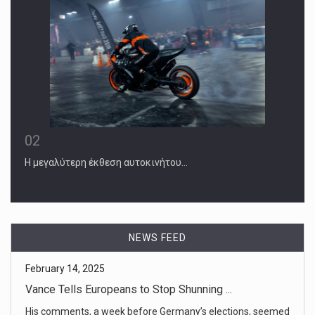
02
Η μεγαλύτερη έκθεση αυτοκινήτου…
NEWS FEED
February 14, 2025
Diplomats in Munich Fear Trump Is Givi ...
Diplomats at the Munich Security Conference were uttering