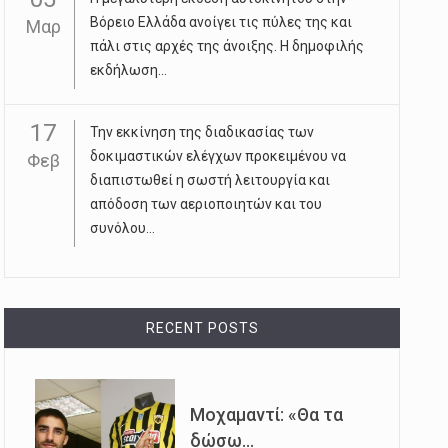
Βόρειο Ελλάδα ανοίγει τις πύλες της και
Μαρ
πάλι στις αρχές της άνοιξης. Η δημοφιλής
εκδήλωση...
17
Την εκκίνηση της διαδικασίας των
δοκιμαστικών ελέγχων προκειμένου να
Φεβ
διαπιστωθεί η σωστή λειτουργία και
απόδοση των αεριοποιητών και του
συνόλου...
RECENT POSTS
Μοχαμαντί: «Θα τα
δώσω...