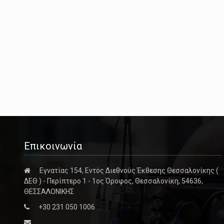
Επικοινωνία
Εγνατίας 154, Εντός Διεθνούς Έκθεσης Θεσσαλονίκης (
ΔΕΘ ) - Περίπτερο 1 - 1ος Όροφος, Θεσσαλονίκη, 54636,
ΘΕΣΣΑΛΟΝΙΚΗΣ
+30 231 050 1006