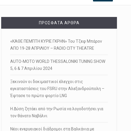
ΠΡΌΣΦΑΤΑ ΆΡΘΡΑ
«ΚΑΘΕ ΠΕΜΠΤΗ ΚΥΡΙΕ ΓΚΡΗΝ» Του Τζεφ Μπάρον
ΑΠΟ 19-28 ΑΠΡΙΛΙΟΥ – RADIO CITY THEATRE
AUTO-MOTO WORLD THESSALONIKI TUNING SHOW
5, 6 & 7 Απριλίου 2024
Ξεκινούν οι δοκιμαστικοί έλεγχοι στις
εγκαταστάσεις του FSRU στην Αλεξανδρούπολη –
Έφτασε το πρώτο φορτίο LNG
Η Δύση ζητάει από την Ρωσία να λογοδοτήσει για
τον θάνατο Ναβάλνι
Νέοι ενεργειακοί διάδρομοι στα Βαλκάνια με