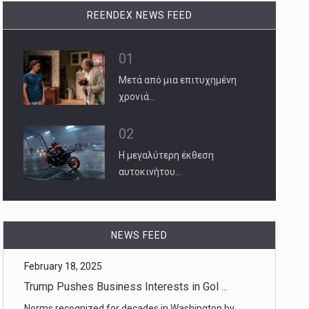
REENDEX NEWS FEED
01
Μετά από μια επιτυχημένη
χρονιά…
02
Η μεγαλύτερη έκθεση
αυτοκινήτου…
February 18, 2025
Trump Pushes Business Interests in Gol ...
NEWS FEED
Norms recognized for decades in Washington by
both parties no longer a [...]
February 18, 2025