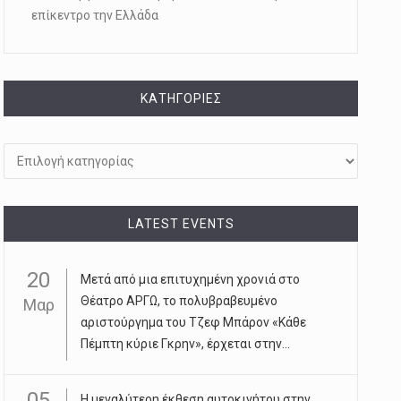
επίκεντρο την Ελλάδα
KΑΤΗΓΟΡΊΕΣ
Kατηγορίες
LATEST EVENTS
20
Μετά από μια επιτυχημένη χρονιά στο
Θέατρο ΑΡΓΩ, το πολυβραβευμένο
Μαρ
αριστούργημα του Τζεφ Μπάρον «Κάθε
Πέμπτη κύριε Γκρην», έρχεται στην...
05
Η μεγαλύτερη έκθεση αυτοκινήτου στην