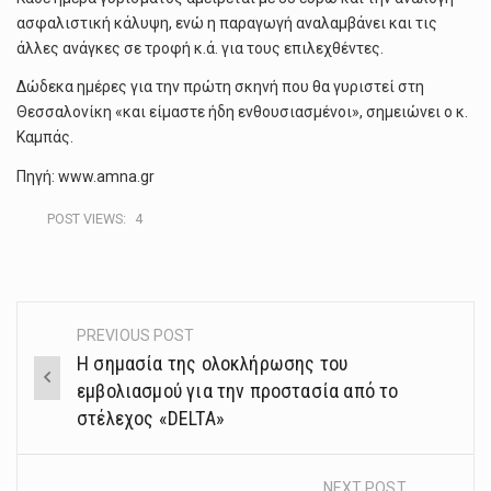
ασφαλιστική κάλυψη, ενώ η παραγωγή αναλαμβάνει και τις
άλλες ανάγκες σε τροφή κ.ά. για τους επιλεχθέντες.
Δώδεκα ημέρες για την πρώτη σκηνή που θα γυριστεί στη
Θεσσαλονίκη «και είμαστε ήδη ενθουσιασμένοι», σημειώνει ο κ.
Καμπάς.
Πηγή: www.amna.gr
POST VIEWS:
4
PREVIOUS POST
Post
Η σημασία της ολοκλήρωσης του
navigation
εμβολιασμού για την προστασία από το
στέλεχος «DELTA»
NEXT POST