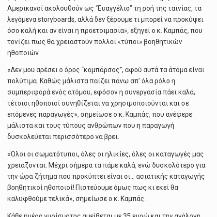
Αμερικανοί ακολουθούν ως “Ευαγγέλιο” τη ροή της ταινίας, τα
λεγόμενα storyboards, αλλά δεν ξέρουμε τι μπορεί να προκύψει
όσο καλή και αν είναι η προετοιμασία», εξηγεί ο κ. Καμπάς, που
τονίζει πως θα χρειαστούν πολλοί «τύποι» βοηθητικών
ηθοποιών.
«Δεν μου αρέσει ο όρος “κομπάρσος”, αφού αυτά τα άτομα είναι
πολύτιμα. Καθώς μάλιστα παίζει πάνω απ’ όλα ρόλο η
συμπεριφορά ενός ατόμου, εφόσον η συνεργασία πάει καλά,
τέτοιοι ηθοποιοί συνηθίζεται να χρησιμοποιούνται και σε
επόμενες παραγωγές», σημείωσε ο κ. Καμπάς, που ανέφερε
μάλιστα και τους τύπους ανθρώπων που η παραγωγή
δυσκολεύεται περισσότερο να βρει.
«Όλοι οι σωματότυποι, όλες οι ηλικίες, όλες οι καταγωγές μας
χρειάζονται. Μέχρι σήμερα τα πάμε καλά, ενώ δυσκολότερο για
την ώρα ζήτημα που προκύπτει είναι οι… ασιατικής καταγωγής
βοηθητικοί ηθοποιοί! Πιστεύουμε όμως πως κι εκεί θα
καλυφθούμε τελικά», σημείωσε ο κ. Καμπάς.
Κάθε ημέρα γυρίσματος αμείβεται με 35 ευρώ και την ανάλογη