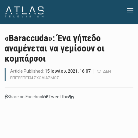
«Baraccuda»: Ένα γήπεδο
αναμένεται να γεμίσουν οι
κομπάρσοι
Article Published:
15 Ιουνίου, 2021, 16:07
ΔΕΝ
ΣΤΟ
ΕΠΙΤΡΈΠΕΤΑΙ ΣΧΟΛΙΑΣΜΌΣ
«BARACCUDA»:
ΈΝΑ
Share on Facebook
Tweet this!
ΓΉΠΕΔΟ
ΑΝΑΜΈΝΕΤΑΙ
ΝΑ
ΓΕΜΊΣΟΥΝ
ΟΙ
ΚΟΜΠΆΡΣΟΙ