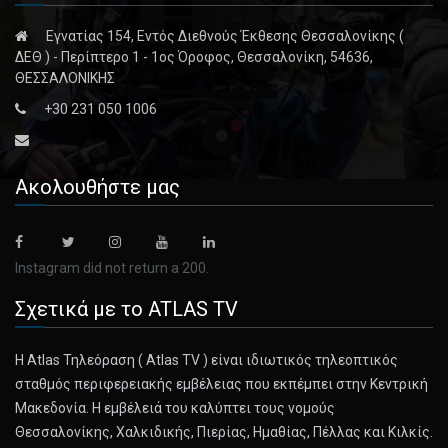
Εγνατίας 154, Εντός Διεθνούς Έκθεσης Θεσσαλονίκης (
March 19, 2025
ΔΕΘ ) - Περίπτερο 1 - 1ος Όροφος, Θεσσαλονίκη, 54636,
Historians Take Wait-and-See Approach ...
ΘΕΣΣΑΛΟΝΙΚΗΣ
Scholars say the papers are unlikely to include dramatic
+30 231 050 1006
revelations b [...]
March 19, 2025
Ακολουθήστε μας
Pod of Dolphins Greets NASA Astronauts ...
The marine mammals swarmed around the recovery team
and capsule, welco [...]
Instagram did not return a 200.
Σχετικά με το ATLAS TV
March 19, 2025
U.S. Threatens to Cut Off M.T.A. Funds ...
Η Atlas Τηλεόραση ( Atlas TV ) είναι ιδιωτικός τηλεοπτικός
Sean Duffy, the U.S. transportation secretary, demanded a
σταθμός περιφερειακής εμβέλειας που εκπέμπει στην Κεντρική
long list of [...]
Μακεδονία. Η εμβέλειά του καλύπτει τους νομούς
Θεσσαλονίκης, Χαλκιδικής, Πιερίας, Ημαθίας, Πέλλας και Κιλκίς.