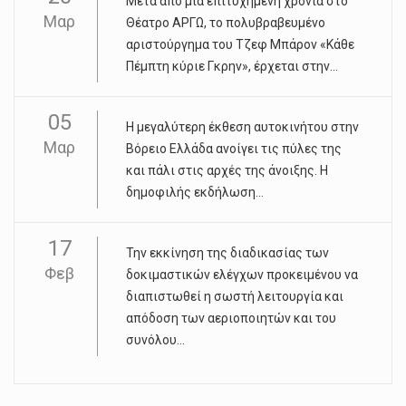
Μετά από μια επιτυχημένη χρονιά στο
Μαρ
Θέατρο ΑΡΓΩ, το πολυβραβευμένο
αριστούργημα του Τζεφ Μπάρον «Κάθε
Πέμπτη κύριε Γκρην», έρχεται στην...
05
Η μεγαλύτερη έκθεση αυτοκινήτου στην
Μαρ
Βόρειο Ελλάδα ανοίγει τις πύλες της
και πάλι στις αρχές της άνοιξης. Η
δημοφιλής εκδήλωση...
17
Την εκκίνηση της διαδικασίας των
Φεβ
δοκιμαστικών ελέγχων προκειμένου να
διαπιστωθεί η σωστή λειτουργία και
απόδοση των αεριοποιητών και του
συνόλου...