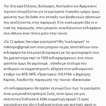
Την ίδια ώρα Έλληνες, Βούλγαροι, Αυστραλοί και Αμερικανοί
τεχνικοί ετοιμάζονται για τα γυρίσματα. Η μεγάλη «μάχη» όμως
φαίνεται πως θα δοθεί στο επίπεδο των βοηθητικών ηθοποιών
που αναζητούνται στην παραγωγή. Έτσι κυκλοφορεί ήδη το e-
mail της παραγωγής, όπου μπορούν να εκδηλώσουν ενδιαφέρον
όσοι θέλουν έναν τέτοιο ρόλο στην ταινία.
«Σε 12 ημέρες ξεκινάμε γυρίσματα! Ήδη “κυκλοφορεί” το
millionpic@gmail.com
όπου μπορούν να μας αποστέλλουν όσοι
ενδιαφέρονται ένα μικρό βιογραφικό με την φωτογραφία τους.
Θα χρειαστούμε περί τα 1000 ενδιαφερόμενους, έτσι όπως
φαίνεται όμως θα γεμίσουμε… γήπεδο με τα άτομα που
επιθυμούν να συμμετάσχουν!», εξήγησε στον ραδιοφωνικό
σταθμό του ΑΠΕ-ΜΠΕ «Πρακτορείο 104,9 FM» ο Δημήτρης
Καμπάς, διευθυντής παραγωγής της ταινίας «Baraccuda».
«Οι ενδιαφερόμενοι θα πρέπει να γνωρίζουν πως τα γυρίσματα
είναι μια μοναδική εμπειρία ζωής, είναι όμως και μια
απαιτητική διαδικασία. Κάθε συμμετοχή αφορά 12 ώρες
γυρισμάτων και όλη η διαδικασία είναι μεν αυστηρή, αφού οι