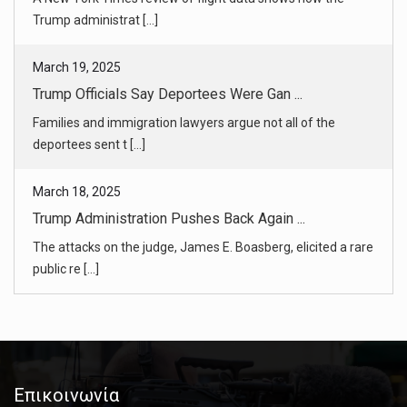
deportees sent t [...]
March 18, 2025
Trump Administration Pushes Back Again ...
The attacks on the judge, James E. Boasberg, elicited a rare
public re [...]
March 18, 2025
‘We Finally Got You.’ Immigrant-Rights ...
Jeanette Vizguerra, who made national news evading
deportation in a ch [...]
March 19, 2025
J.F.K., Blown Away, What Else Do I Hav ...
Why the newly released documents won’t put out the fire.
Επικοινωνία
[...]