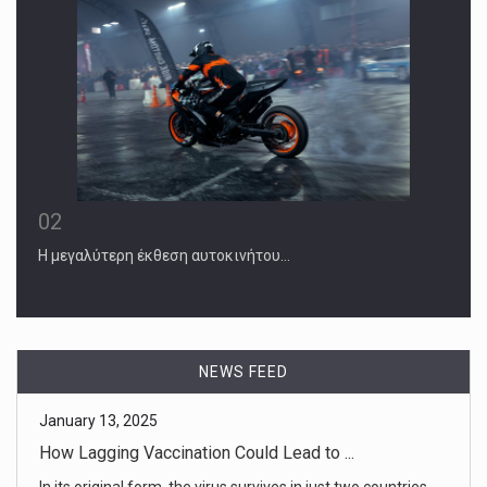
02
Η μεγαλύτερη έκθεση αυτοκινήτου…
January 13, 2025
How Lagging Vaccination Could Lead to ...
In its original form, the virus survives in just two countries.
NEWS FEED
But a [...]
January 13, 2025
Even Adults May Soon Be Vulnerable to ...