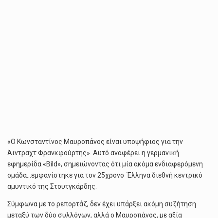
«Ο Κωνσταντίνος Μαυροπάνος είναι υποψήφιος για την
Άιντραχτ Φρανκφούρτης». Αυτό αναφέρει η γερμανική
εφημερίδα «Bild», σημειώνοντας ότι μία ακόμα ενδιαφερόμενη
ομάδα…εμφανίστηκε για τον 25χρονο Έλληνα διεθνή κεντρικό
αμυντικό της Στουτγκάρδης.
Σύμφωνα με το ρεπορτάζ, δεν έχει υπάρξει ακόμη συζήτηση
μεταξύ των δύο συλλόγων, αλλά ο Μαυροπάνος, με αξία