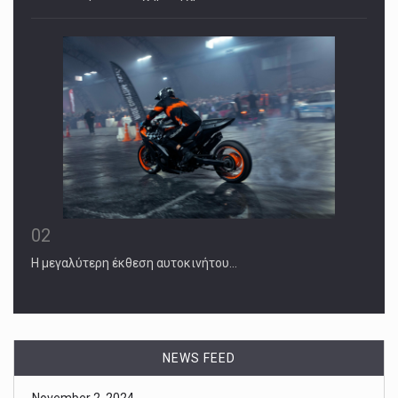
02
Η μεγαλύτερη έκθεση αυτοκινήτου…
November 2, 2024
How Will White Women Vote? It’s a Ques ...
White and Black women have joined together to power
progressive causes [...]
NEWS FEED
November 2, 2024