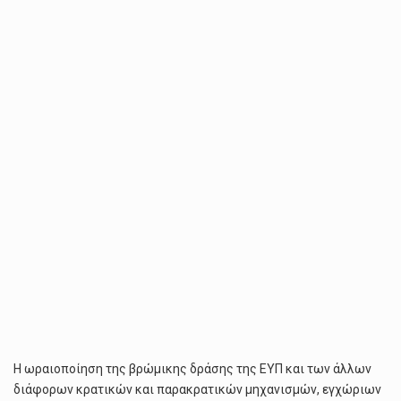
ΑΝΤΙΤΑΧΘΉΚΑΜΕ
ΚΑΙ
ΘΑ
ΑΝΤΙΤΑΧΘΟΎΜΕ
ΣΕ
ΌΠΟΙΑ
ΠΡΟΣΠΆΘΕΙΑ
ΣΥΓΚΆΛΥΨΗΣ
Η ωραιοποίηση της βρώμικης δράσης της ΕΥΠ και των άλλων
διάφορων κρατικών και παρακρατικών μηχανισμών, εγχώριων