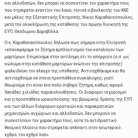
και αλλοδαπών, δεν μπορεί να συσκοτίσει τον χαρακτήρα τους
που στρέφεται εναντίον του λαού, τόνισε ο βουλευτής του ΚΚΕ
και μέλος της Εξεταστικής Επιτροπής, Νίκος Καραθανσόπουλος,
μετά την ολοκλήρωση της κατάθεσης του πρώην διοικητή της
ΕΥΠ, Θεόδωρου Δαραβίλλα.
Ο κ. Καραθανασόπουλος δήλωσε πως σήμερα στην Επιτροπή
«επαναφέραμε το ζήτημα εμπλουτισμού του καταλόγου των
μαρτύρων. Επιμείναμε στην αντίληψη ότι το απόρρητο (σ.σ. ως
κώλυμα στην κατάθεση μαρτύρων ενώπιον της επιτροπής)
φαλκιδεύει τον έλεγχο της υπόθεσης. Αντιταχθήκαμε και θα
αντιταχθούμε σε όποια προσπάθεια συγκάλυψης, γιατί
θεωρούμε ότι είναι ένα πολύ σοβαρό ζήτημα, καθώς αφορά
δεκάδες χιλιάδες παρακολουθήσεις. Οι διάφοροι ισχυρισμοί
και η προσπάθεια ωραιοποίησης της βρώμικης δράσης της ΕΥΠ
και των άλλων διάφορων κρατικών και παρακρατικών
μηχανισμών, εγχώριων και αλλοδαπών, δεν μπορούν να
συσκοτίσουν τον χαρακτήρα τους, ούτε το αντιδραστικό
θεσμικό πλαίσιο που στρέφεται απέναντι στον εσωτερικό
εχθρό, τον εχθρό λαό».