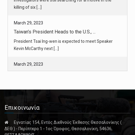
Taiwan’s President Heads to the U.S., ...
President Tsai Ing-wen is expected to meet Speaker
Kevin McCarthy next [...]
March 29, 2023
Vermont Reconsiders Access to Aid in D ...
Connecticut does not allow medical aid in dying, so
Lynda Bluestein su [...]
March 29, 2023
U.S.-Israel Tensions Over Judicial Ove ...
In response to sharp criticism by President Biden, Prime
Minister Benj [...]
Επικοινωνία
March 28, 2023
Εγνατίας 154, Εντός Διεθνούς Έκθεσης Θεσσαλονίκης (
Pence Must Testify to Jan. 6 Grand Jur ...
ΔΕΘ ) - Περίπτερο 1 - 1ος Όροφος, Θεσσαλονίκη, 54636,