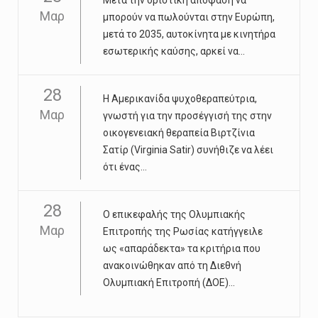
Μετά την οριστική απόφαση να
Μαρ
μπορούν να πωλούνται στην Ευρώπη,
μετά το 2035, αυτοκίνητα με κινητήρα
εσωτερικής καύσης, αρκεί να...
28
Η Αμερικανίδα ψυχοθεραπεύτρια,
Μαρ
γνωστή για την προσέγγισή της στην
οικογενειακή θεραπεία Βιρτζίνια
Σατίρ (Virginia Satir) συνήθιζε να λέει
ότι ένας...
28
Ο επικεφαλής της Ολυμπιακής
Μαρ
Επιτροπής της Ρωσίας κατήγγειλε
ως «απαράδεκτα» τα κριτήρια που
ανακοινώθηκαν από τη Διεθνή
Ολυμπιακή Επιτροπή (ΔΟΕ)...