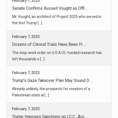
February 7, 2025
Dozens of Clinical Trials Have Been Fr ...
The stop-work order on U.S.A.I.D.-funded research has
left thousands o [...]
February 7, 2025
Trump’s Gaza Takeover Plan May Sound D ...
Already unlikely, the prospects for creation of a
Palestinian state al [...]
February 7, 2025
Trump Imposes Sanctions on I.C.C., Acc ...
The president signed an executive order that said the
I.C.C.’s actions [...]
February 7, 2025
What to Know About the Trump Family’s ...