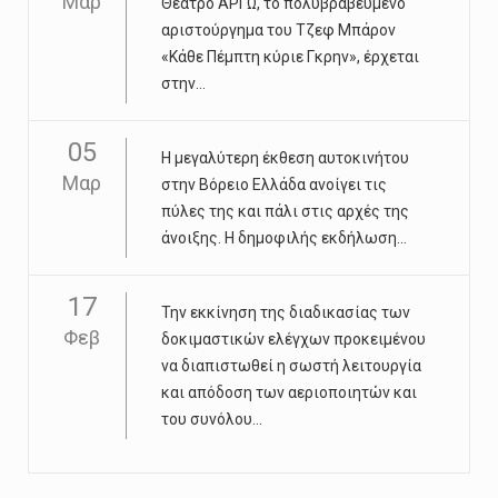
Μαρ
Θέατρο ΑΡΓΩ, το πολυβραβευμένο
αριστούργημα του Τζεφ Μπάρον
«Κάθε Πέμπτη κύριε Γκρην», έρχεται
στην...
05
Η μεγαλύτερη έκθεση αυτοκινήτου
Μαρ
στην Βόρειο Ελλάδα ανοίγει τις
πύλες της και πάλι στις αρχές της
άνοιξης. Η δημοφιλής εκδήλωση...
17
Την εκκίνηση της διαδικασίας των
Φεβ
δοκιμαστικών ελέγχων προκειμένου
να διαπιστωθεί η σωστή λειτουργία
και απόδοση των αεριοποιητών και
του συνόλου...