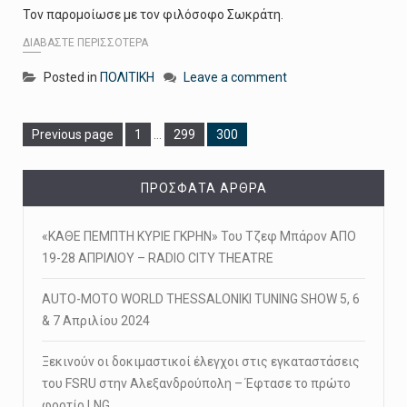
Τον παρομοίωσε με τον φιλόσοφο Σωκράτη.
ΔΙΑΒΆΣΤΕ ΠΕΡΙΣΣΌΤΕΡΑ
Posted in
ΠΟΛΙΤΙΚΗ
Leave a comment
Page
Page
Page
Previous page
1
…
299
300
ΠΡΌΣΦΑΤΑ ΆΡΘΡΑ
«ΚΑΘΕ ΠΕΜΠΤΗ ΚΥΡΙΕ ΓΚΡΗΝ» Του Τζεφ Μπάρον ΑΠΟ
19-28 ΑΠΡΙΛΙΟΥ – RADIO CITY THEATRE
AUTO-MOTO WORLD THESSALONIKI TUNING SHOW 5, 6
& 7 Απριλίου 2024
Ξεκινούν οι δοκιμαστικοί έλεγχοι στις εγκαταστάσεις
του FSRU στην Αλεξανδρούπολη – Έφτασε το πρώτο
φορτίο LNG