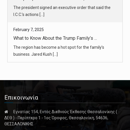
The region has become a hot spot for the family’s
business. Jared Kush [...]
February 7, 2025
NCAA Bars Transgender Athletes From Wo ...
The decision, effective immediately, came a day after
President Trump [...]
February 6, 2025
Airline Pilots in the DC Plane Crash A ...
The pilots of the American Airlines regional jet in the
Washington air [...]
Επικοινωνία
February 6, 2025
Εγνατίας 154, Εντός Διεθνούς Έκθεσης Θεσσαλονίκης (
ΔΕΘ ) - Περίπτερο 1 - 1ος Όροφος, Θεσσαλονίκη, 54636,
Army Helicopter’s Tracking Technology ...
ΘΕΣΣΑΛΟΝΙΚΗΣ
Senator Ted Cruz, the chairman of the committee with