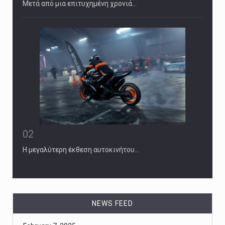
Μετά από μια επιτυχημένη χρονιά…
02
Η μεγαλύτερη έκθεση αυτοκινήτου…
February 7, 2025
Senate Confirms Russell Vought as Offi ...
Mr. Vought, an architect of Project 2025 who served in
the first Trump [...]
NEWS FEED