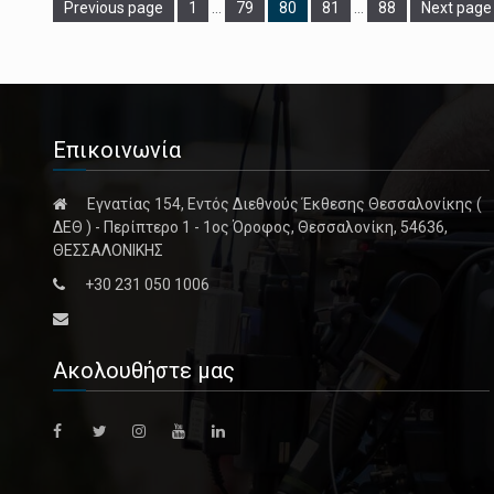
Page
Page
Page
Page
Previous page
1
…
79
80
81
…
88
Next page
Επικοινωνία
Εγνατίας 154, Εντός Διεθνούς Έκθεσης Θεσσαλονίκης (
ΔΕΘ ) - Περίπτερο 1 - 1ος Όροφος, Θεσσαλονίκη, 54636,
ΘΕΣΣΑΛΟΝΙΚΗΣ
+30 231 050 1006
Ακολουθήστε μας