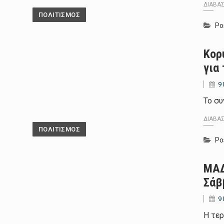
ΔΙΑΒΆ
ΠΟΛΙΤΙΣΜΟΣ
Po
Κορ
για 
9
Το συ
ΔΙΑΒΆ
ΠΟΛΙΤΙΣΜΟΣ
Po
ΜΑΔ
Σάβ
9
Η τερ