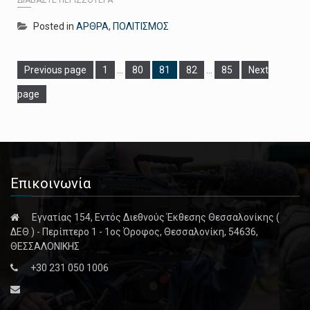
Posted in
ΑΡΘΡΑ
,
ΠΟΛΙΤΙΣΜΟΣ
Page
Page
Page
Page
Page
Previous page
1
…
80
81
82
…
85
Next
page
Επικοινωνία
Εγνατίας 154, Εντός Διεθνούς Έκθεσης Θεσσαλονίκης (
ΔΕΘ ) - Περίπτερο 1 - 1ος Όροφος, Θεσσαλονίκη, 54636,
ΘΕΣΣΑΛΟΝΙΚΗΣ
+30 231 050 1006