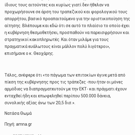
ίδιους τους αιτούντες και κυρίως γιατί δεν ήθελαν να
προχωρήσουνε σε άρση του τραπεζικού και φορολογικού τους
απορρήτου, βασικό προαπαιτούμενο για την οριστικοποίηση της
αίτησης. Βλέπουμε και εδώ ότι σε αυτό το πλαίσιο το οποίο έχει
η κυβέρνηση θεσμοθετήσει, προσπαθούν να παρεισφρήσουν και
στρατηγικοί κακοπληρωτές. Και όταν μιλάμε για τους
πραγματικά ευάλωτους είναι μάλλον πολύ λιγότεροι»,
επισήμανε ο κ. Θεοχάρης.
Τέλος, ανέφερε ότι «το πάγωμα των επιτοκίων έγινε μετά από
πίεση της κυβέρνησης προς τις τράπεζες -που ήταν οι μόνες
αρμόδιες να διαπραγματευτούν με την ΕΚΤ- και πράγματι έχουν
ενταχθεί ήδη και επωφεληθεί περίπου 500.000 δάνεια,
συνολικής αξίας άνω των 20,5 δισ.».
Νατάσα Θωμά
Πηγή: amna.gr