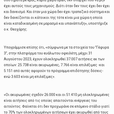
συστήματα με εμάς, καμία χώρα όμως δεν υπάρχει που να μην
έχει αυτούς τους μηχανισμούς. Διότι όταν δεν τους έχει δεν έχει
και δανεισμό. Και όταν μια χώρα δεν έχει τραπεζικό σύστημα και
δεν δανείζονται οι κάτοικοι της τότε είναι μια χώρα η οποία
είναι καταδικασμένη σε μαρασμό και υπανάπτυξη», υποστήριξε
ο κ. Θεοχάρης.
Υπογράμμισε επίσης ότι, «σύμφωνα με τα στοιχεία του ”Γέφυρα
3”, στην πλατφόρμα του ευάλωτου οφειλέτη, μέχρι 31
Αυγούστου 2023, έχουν ολοκληρωθεί 37.007 αιτήσεις εκ των
οποίων: 25.738 είναι ακυρωμένες, 7.766 είναι επιλέξιμες -και
5.151 από αυτές αφορούν το πρόγραμμα επιδότησης δόσεις-
ενώ 3.603 είναι μη επιλέξιμες».
«Οι ακυρωμένες σχεδόν 26.000 και οι 51.410 μη ολοκληρωμένες
είναι αιτήσεις από τις οποίες απαιτούνται ενέργειες του
αιτούντος. Φαίνεται ότι δεν προχωράνε σε επόμενο στάδιο γιατί
το 70% των ολοκληρωμένων αιτήσεων έχει ακυρωθεί από τους