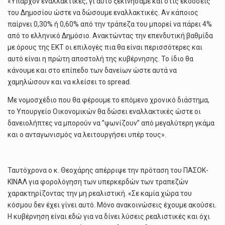
«Υπάρχον εναλλακτικές, γι αυτό ξεκινήσαμε και στις εκδόσεις
του Δημοσίου ώστε να δώσουμε εναλλακτικές. Αν κάποιος
παίρνει 0,30% ή 0,60% από την τράπεζα του μπορεί να πάρει 4%
από το ελληνικό Δημόσιο. Ανακτώντας την επενδυτική βαθμίδα
με όρους της ΕΚΤ οι επιλογές πια θα είναι περισσότερες και
αυτό είναι η πρώτη αποστολή της κυβέρνησης. Το ίδιο θα
κάνουμε και στο επίπεδο των δανείων ώστε αυτά να
χαμηλώσουν και να κλείσει το spread.
Με νομοσχέδιο που θα φέρουμε το επόμενο χρονικό διάστημα,
το Υπουργείο Οικονομικών θα δώσει εναλλακτικές ώστε οι
δανειολήπτες να μπορούν να ”ψωνίζουν” από μεγαλύτερη γκάμα
και ο ανταγωνισμός να λειτουργήσει υπέρ τους».
Ταυτόχρονα ο κ. Θεοχάρης απέρριψε την πρόταση του ΠΑΣΟΚ-
ΚΙΝΑΛ για φορολόγηση των υπερκερδών των τραπεζών
χαρακτηρίζοντας την μη ρεαλιστική. «Σε καμία χώρα του
κόσμου δεν έχει γίνει αυτό. Μόνο ανακοινώσεις έχουμε ακούσει.
Η κυβέρνηση είναι εδώ για να δίνει λύσεις ρεαλιστικές και όχι