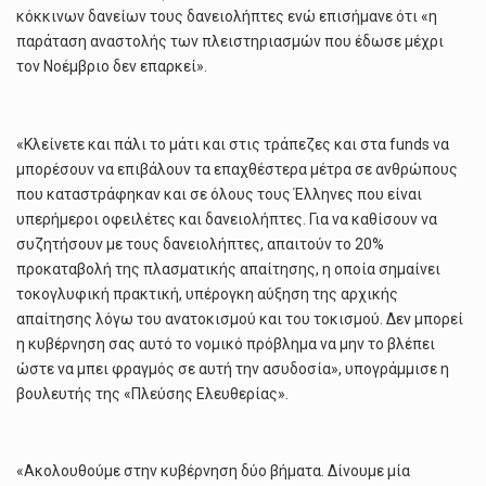
κόκκινων δανείων τους δανειολήπτες ενώ επισήμανε ότι «η
παράταση αναστολής των πλειστηριασμών που έδωσε μέχρι
τον Νοέμβριο δεν επαρκεί».
«Κλείνετε και πάλι το μάτι και στις τράπεζες και στα funds να
μπορέσουν να επιβάλουν τα επαχθέστερα μέτρα σε ανθρώπους
που καταστράφηκαν και σε όλους τους Έλληνες που είναι
υπερήμεροι οφειλέτες και δανειολήπτες. Για να καθίσουν να
συζητήσουν με τους δανειολήπτες, απαιτούν το 20%
προκαταβολή της πλασματικής απαίτησης, η οποία σημαίνει
τοκογλυφική πρακτική, υπέρογκη αύξηση της αρχικής
απαίτησης λόγω του ανατοκισμού και του τοκισμού. Δεν μπορεί
η κυβέρνηση σας αυτό το νομικό πρόβλημα να μην το βλέπει
ώστε να μπει φραγμός σε αυτή την ασυδοσία», υπογράμμισε η
βουλευτής της «Πλεύσης Ελευθερίας».
«Ακολουθούμε στην κυβέρνηση δύο βήματα. Δίνουμε μία