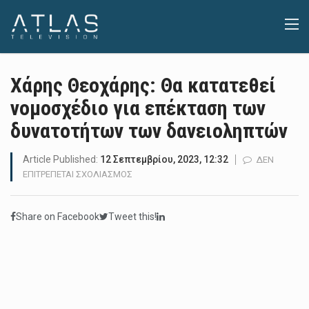
Χάρης Θεοχάρης: Θα κατατεθεί
νομοσχέδιο για επέκταση των
δυνατοτήτων των δανειοληπτών
Article Published:
12 Σεπτεμβρίου, 2023, 12:32
ΔΕΝ
ΣΤΟ
ΕΠΙΤΡΈΠΕΤΑΙ ΣΧΟΛΙΑΣΜΌΣ
ΧΆΡΗΣ
ΘΕΟΧΆΡΗΣ:
Share on Facebook
Tweet this!
ΘΑ
ΚΑΤΑΤΕΘΕΊ
ΝΟΜΟΣΧΈΔΙΟ
ΓΙΑ
ΕΠΈΚΤΑΣΗ
ΤΩΝ
ΔΥΝΑΤΟΤΉΤΩΝ