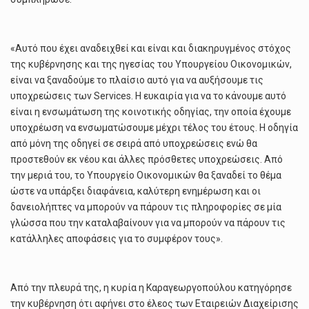
«Αυτό που έχει αναδειχθεί και είναι και διακηρυγμένος στόχος
της κυβέρνησης και της ηγεσίας του Υπουργείου Οικονομικών,
είναι να ξαναδούμε το πλαίσιο αυτό για να αυξήσουμε τις
υποχρεώσεις των Services. Η ευκαιρία για να το κάνουμε αυτό
είναι η ενσωμάτωση της κοινοτικής οδηγίας, την οποία έχουμε
υποχρέωση να ενσωματώσουμε μέχρι τέλος του έτους. Η οδηγία
από μόνη της οδηγεί σε σειρά από υποχρεώσεις ενώ θα
προστεθούν εκ νέου και άλλες πρόσθετες υποχρεώσεις. Από
την μεριά του, το Υπουργείο Οικονομικών θα ξαναδεί το θέμα
ώστε να υπάρξει διαφάνεια, καλύτερη ενημέρωση και οι
δανειολήπτες να μπορούν να πάρουν τις πληροφορίες σε μία
γλώσσα που την καταλαβαίνουν για να μπορούν να πάρουν τις
κατάλληλες αποφάσεις για το συμφέρον τους».
Από την πλευρά της, η κυρία η Καραγεωργοπούλου κατηγόρησε
την κυβέρνηση ότι αφήνει στο έλεος των Εταιρειών Διαχείρισης