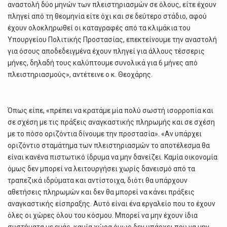
αναστολή δύο μηνών των πλειστηριασμών σε όλους, είτε έχουν
πληγεί από τη θεομηνία είτε όχι και σε δεύτερο στάδιο, αφού
έχουν ολοκληρωθεί οι καταγραφές από τα κλιμάκια του
Υπουργείου Πολιτικής Προστασίας, επεκτείνουμε την αναστολή
για όσους αποδεδειγμένα έχουν πληγεί για άλλους τέσσερις
μήνες, δηλαδή τους καλύπτουμε συνολικά για 6 μήνες από
πλειστηριασμούς», αντέτεινε ο κ. Θεοχάρης.
Όπως είπε, «πρέπει να κρατάμε μία πολύ σωστή ισορροπία και
σε σχέση με τις πράξεις αναγκαστικής πληρωμής και σε σχέση
με το πόσο οριζόντια δίνουμε την προστασία». «Αν υπάρχει
οριζόντιο σταμάτημα των πλειστηριασμών το αποτέλεσμα θα
είναι κανένα πιστωτικό ίδρυμα να μην δανείζει. Καμία οικονομία
όμως δεν μπορεί να λειτουργήσει χωρίς δανεισμό από τα
τραπεζικά ιδρύματα και αντίστοιχα, διότι θα υπάρχουν
αθετήσεις πληρωμών και δεν θα μπορεί να κάνει πράξεις
αναγκαστικής είσπραξης. Αυτό είναι ένα εργαλείο που το έχουν
όλες οι χώρες όλου του κόσμου. Μπορεί να μην έχουν ίδια