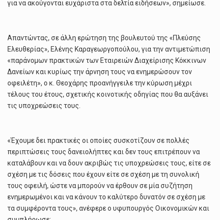
για να ακούγονται ευχάριστα στα δελτία ειδήσεων», σημείωσε.
Απαντώντας, σε άλλη ερώτηση της βουλευτού της «Πλεύσης
Ελευθερίας», Ελένης Καραγεωργοπούλου, για την αντιμετώπιση
«παράνομων πρακτικών των Εταιρειών Διαχείρισης Κόκκινων
Δανείων και κυρίως την άρνηση τους να ενημερώσουν τον
οφειλέτη», ο κ. Θεοχάρης προανήγγειλε την κύρωση μέχρι
τέλους του έτους, σχετικής κοινοτικής οδηγίας που θα αυξάνει
τις υποχρεώσεις τους.
«Έχουμε δει πρακτικές οι οποίες συσκοτίζουν σε πολλές
περιπτώσεις τους δανειολήπτες και δεν τους επιτρέπουν να
καταλάβουν και να δουν ακριβώς τις υποχρεώσεις τους, είτε σε
σχέση με τις δόσεις που έχουν είτε σε σχέση με τη συνολική
τους οφειλή, ώστε να μπορούν να έρθουν σε μία συζήτηση
ενημερωμένοι και να κάνουν το καλύτερο δυνατόν σε σχέση με
τα συμφέροντα τους», ανέφερε ο υφυπουργός Οικονομικών και
συμπλήρωσε: