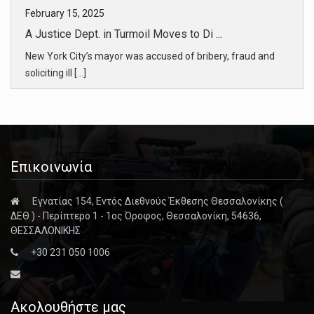
February 15, 2025
A Justice Dept. in Turmoil Moves to Di ...
New York City’s mayor was accused of bribery, fraud and
soliciting ill [...]
February 15, 2025
Why Career Prosecutors Signed a Dismis ...
Lawyers in the Justice Department’s public integrity section
Επικοινωνία
came to b [...]
Εγνατίας 154, Εντός Διεθνούς Έκθεσης Θεσσαλονίκης (
February 14, 2025
ΔΕΘ ) - Περίπτερο 1 - 1ος Όροφος, Θεσσαλονίκη, 54636,
A Rupture on the Right Over Prosecutor ...
ΘΕΣΣΑΛΟΝΙΚΗΣ
Differing interpretations of Attorney General Robert H.
+30 231 050 1006
Jackson’s clas [...]
February 15, 2025
Ακολουθήστε μας