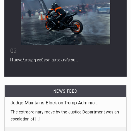
02
Η μεγαλύτερη έκθεση αυτοκινήτου…
NEWS FEED
March 25, 2025
Columbia Student Hunted by ICE Sues to ...
Yunseo Chung, a legal permanent resident who has lived in
the U.S. sin [...]