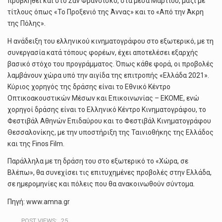
προβληθεί και στο Σαν Φρανσίσκο, στα μέσα Μαρτίου, μαζί με
τίτλους όπως «Το Προξενιό της Άννας» και το «Από την Άκρη
της Πόλης».
Η ανάδειξη του ελληνικού κινηματογράφου στο εξωτερικό, με τη
συνεργασία κατά τόπους φορέων, έχει αποτελέσει εξαρχής
βασικό στόχο του προγράμματος. Όπως κάθε φορά, οι προβολές
λαμβάνουν χώρα υπό την αιγίδα της επιτροπής «Ελλάδα 2021».
Κύριος χορηγός της δράσης είναι το Εθνικό Κέντρο
Οπτικοακουστικών Μέσων και Επικοινωνίας – ΕΚΟΜΕ, ενώ
χορηγοί δράσης είναι το Ελληνικό Κέντρο Κινηματογράφου, το
Φεστιβάλ Αθηνών Επιδαύρου και το Φεστιβάλ Κινηματογράφου
Θεσσαλονίκης, με την υποστήριξη της Ταινιοθήκης της Ελλάδος
και της Finos Film.
Παράλληλα με τη δράση του στο εξωτερικό το «Χώρα, σε
Βλέπω», θα συνεχίσει τις επιτυχημένες προβολές στην Ελλάδα,
σε ημερομηνίες και πόλεις που θα ανακοινωθούν σύντομα.
Πηγή: www.amna.gr
POST VIEWS:
25