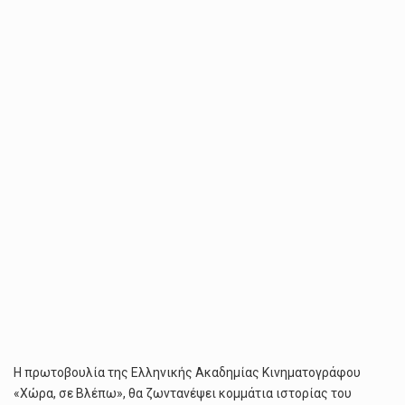
ΕΛΛΗΝΙΚΉΣ
ΑΚΑΔΗΜΊΑΣ
ΚΙΝΗΜΑΤΟΓΡΆΦΟΥ
ΓΙΑ
ΑΝΆΔΕΙΞΗ
ΤΟΥ
ΕΛΛΗΝΙΚΟΎ
ΣΙΝΕΜΆ
ΣΤΑ
ΦΕΣΤΙΒΆΛ
ΤΟΥ
ΚΌΣΜΟΥ
Η πρωτοβουλία της Ελληνικής Ακαδημίας Κινηματογράφου
«Χώρα, σε Βλέπω», θα ζωντανέψει κομμάτια ιστορίας του