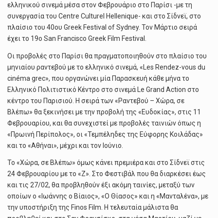
ελληνικού σινεμά μέσα στον Φεβρουάριο στο Παρίσι -με τη
συνεργασία του Centre Culturel Hellenique- και στο Σίδνεϊ, στο
πλαίσιο του 40ου Greek Festival of Sydney. Τον Μάρτιο σειρά
έχει το 19ο San Francisco Greek Film Festival.
Οι προβολές στο Παρίσι θα πραγματοποιηθούν στο πλαίσιο του
μηνιαίου ραντεβού με το ελληνικό σινεμά, «Les Rendez-vous du
cinéma grec», που οργανώνει μία Παρασκευή κάθε μήνα το
Ελληνικό Πολιτιστικό Κέντρο στο σινεμά Le Grand Action στο
κέντρο του Παρισιού. Η σειρά των «Ραντεβού – Χώρα, σε
Βλέπω» θα ξεκινήσει με την προβολή της «Ευδοκίας», στις 11
Φεβρουαρίου, και θα συνεχιστεί με προβολές ταινιών όπως η
«Πρωινή Περίπολος», οι «Τεμπέληδες της Εύφορης Κοιλάδας»
και το «Αθήναι», μέχρι και τον Ιούνιο.
Το «Χώρα, σε Βλέπω» όμως κάνει πρεμιέρα και στο Σίδνεϊ στις
24 Φεβρουαρίου με το «Ζ». Στο Φεστιβάλ που θα διαρκέσει έως
και τις 27/02, θα προβληθούν έξι ακόμη ταινίες, μεταξύ των
οποίων ο «Ιωάννης ο Βίαιος», «Ο Θίασος» και η «Μανταλένα», με
την υποστήριξη της Finos Film. Η τελευταία μάλιστα θα