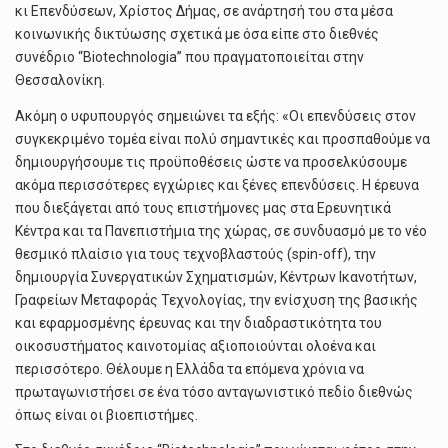
κι Επενδύσεων, Χρίστος Δήμας, σε ανάρτησή του στα μέσα
κοινωνικής δικτύωσης σχετικά με όσα είπε στο διεθνές
συνέδριο “Biotechnologia” που πραγματοποιείται στην
Θεσσαλονίκη.
Ακόμη ο υφυπουργός σημειώνει τα εξής: «Οι επενδύσεις στον
συγκεκριμένο τομέα είναι πολύ σημαντικές και προσπαθούμε να
δημιουργήσουμε τις προϋποθέσεις ώστε να προσελκύσουμε
ακόμα περισσότερες εγχώριες και ξένες επενδύσεις. Η έρευνα
που διεξάγεται από τους επιστήμονες μας στα Ερευνητικά
Κέντρα και τα Πανεπιστήμια της χώρας, σε συνδυασμό με το νέο
θεσμικό πλαίσιο για τους τεχνοβλαστούς (spin-off), την
δημιουργία Συνεργατικών Σχηματισμών, Κέντρων Ικανοτήτων,
Γραφείων Μεταφοράς Τεχνολογίας, την ενίσχυση της βασικής
και εφαρμοσμένης έρευνας και την διαδραστικότητα του
οικοσυστήματος καινοτομίας αξιοποιούνται ολοένα και
περισσότερο. Θέλουμε η Ελλάδα τα επόμενα χρόνια να
πρωταγωνιστήσει σε ένα τόσο ανταγωνιστικό πεδίο διεθνώς
όπως είναι οι βιοεπιστήμες.