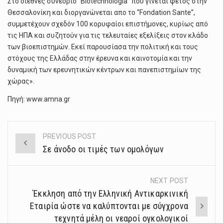
Στο διεθνές συνέδριο “Biotechnologia” που γίνεται φέτος στην
Θεσσαλονίκη και διοργανώνεται απο το “Fondation Sante”,
συμμετέχουν σχεδόν 100 κορυφαίοι επιστήμονες, κυρίως από
τις ΗΠΑ και συζητούν για τις τελευταίες εξελίξεις στον κλάδο
των βιοεπιστημών. Εκεί παρουσίασα την πολιτική και τους
στόχους της Ελλάδας στην έρευνα και καινοτομία και την
δυναμική των ερευνητικών κέντρων και πανεπιστημίων της
χώρας».
Πηγή: www.amna.gr
PREVIOUS POST
Post
Σε άνοδο οι τιμές των ομολόγων
navigation
NEXT POST
Έκκληση από την Ελληνική Αντικαρκινική
Εταιρία ώστε να καλύπτονται με σύγχρονα
τεχνητά μέλη οι νεαροί ογκολογικοί