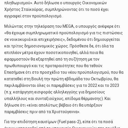
πληθωρισμού». Αυτό δήλωσε ο υπουργός Οικονομικών
Χρήστος Σταϊκούρας, συμπληρώνοντας ότι το ποσό έχει
εγγραφεί στον προϋπολογισμό.
Μιλώντας στην τηλεόραση του MEGA, ο υπουργός ανέφερε ότι
«θα έχουμε συμπληρωματικό προϋπολογισμό για τις πιστώσεις
σε νοικοκυριά και επιχειρήσεις», δεδομένου ότι δημιουργείται
και τρίτος δημοσιονομικός χώρος. Πρόσθεσε δε, ότι όλα τα
επιπλέον μέτρα έχουν ποσοτικοποιηθεί, αλλά ποια θα
εφαρμοστούν θα εξαρτηθεί από τη συζήτηση με τον
πρωθυπουργό και τις προτεραιότητες που θα τεθούν.
Επεσήμανε ότι στο προσχέδιο του νέου προϋπολογισμού, που θα
κατατεθεί στη Βουλή την πρώτη εβδομάδα του Οκτωβρίου, θα
περιλαμβάνονται όλες οι παρεμβάσεις για το 2022 και το 2023
(π.χ. κατάργηση εισφοράς αλληλεγγύης για δημοσίους
υπαλλήλους και συνταξιούχους, επίδομα θέρμανσης). Και
δήλωσε ότι «είναι απολύτως βέβαιο ότι θα υπάρξουν
παρεμβάσεις πριν από τα Χριστούγεννα».
Για την επιδότηση καυσίμων (Fuel pass-2), είπε ότι τα ποσά