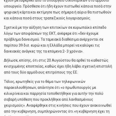
έχουν μεταφερθεί από το υπουργείο Οικονομικών στο αρμόδιο
υπουργείο. Πρόσθεσε ότι ήδη έχουν πιστωθεί κάποια ποσά στην
ψηφιακή κάρτα και εκτίμησε πως σήμερα ή αύριο θα πιστωθούν
και κάποια ποσά στους τραπεζικούς λογαριασμούς.
Σχετικά με την αύξηση των επιτοκίων σε ευρωπαϊκό επίπεδο
λόγω των αποφάσεων της ΕΚΤ, ανέφερε ότι «δεν έχουμε
πρόβλημα δανεισμού. Τα ταμειακά διαθέσιμα ανέρχονται σε
περίπου 39 δισ. ευρώ και η Ελλάδα μπορεί να καλύψει τις
δανειακές ανάγκες της τα επόμενα 2- 3 χρόνια».
Δήλωσε, επίσης, ότι στις 20 Αυγούστου θα αρθεί το καθεστώς
ενισχυμένης εποπτείας, καθώς έχει ήδη λάβει σχετική επιστολή
από τους δύο αρμόδιους επιτρόπους της ΕΕ.
Τέλος, ερωτηθείς για το θέμα των τηλεφωνικών
παρακολουθήσεων, απάντησε ότι «ο πρωθυπουργός με
ειλικρίνεια και παρρησία τοποθετήθηκε για αυτήν την πολύ
σοβαρή υπόθεση που προκλήθηκε από λανθασμένους
χειρισμούς». Αναφέρθηκε στις κινήσεις που έχουν ανακοινωθεί
από την κυβέρνηση, συμπληρώνοντας ότι «η κυβέρνηση έχει τη