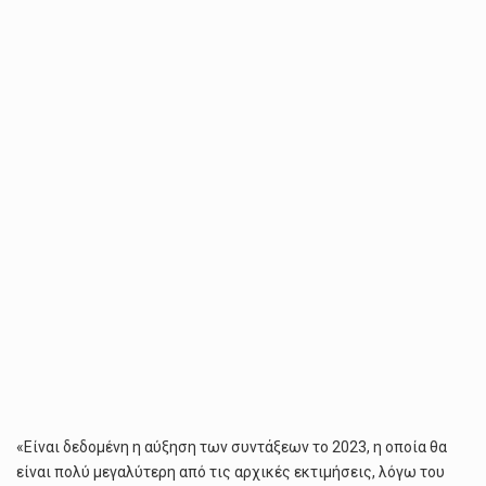
ΣΥΝΤΆΞΕΩΝ
ΤΟ
2023
–
ΘΑ
ΕΊΝΑΙ
ΠΟΛΎ
ΜΕΓΑΛΎΤΕΡΗ
ΑΠΌ
ΤΙΣ
ΑΡΧΙΚΈΣ
ΕΚΤΙΜΉΣΕΙΣ,
ΛΌΓΩ
ΤΟΥ
ΠΛΗΘΩΡΙΣΜΟΎ
«Είναι δεδομένη η αύξηση των συντάξεων το 2023, η οποία θα
είναι πολύ μεγαλύτερη από τις αρχικές εκτιμήσεις, λόγω του