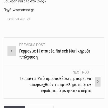
βούληση για όλα στο φως».
Πηγή: www.amna.gr
POST VIEWS:
23
PREVIOUS POST
Post
Γερμανία: Η εταιρία fintech Nuri κήρυξε
navigation
πτώχευση
NEXT POST
Γερμανία: Υπό προϋποθέσεις, μπορεί να
αποφευχθούν τα προβλήματα στον
εφοδιασμό με φυσικό αέριο