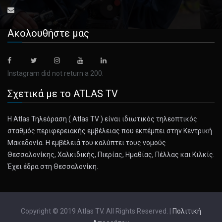
forecaste [...]
November 1, 2024
Ακολουθήστε μας
How a Year of Rain Flooded Spain in Ei ...
The region is no stranger to storms like those that caused
this week’s [...]
Instagram did not return a 200.
Σχετικά με το ATLAS TV
November 1, 2024
How Robert Smith of the Cure Became Ro ...
Η Atlas Τηλεόραση ( Atlas TV ) είναι ιδιωτικός τηλεοπτικός
With his band’s first new album in 16 years out Friday, post-
σταθμός περιφερειακής εμβέλειας που εκπέμπει στην Κεντρική
punk’s da [...]
Μακεδονία. Η εμβέλειά του καλύπτει τους νομούς
Θεσσαλονίκης, Χαλκιδικής, Πιερίας, Ημαθίας, Πέλλας και Κιλκίς.
November 1, 2024
Έχει έδρα στη Θεσσαλονίκη.
How Wagner’s Ruthless Image Crumbled i ...
The Russian mercenary group operated with little pushback
in the West [...]
Copyright © 2019 Atlas TV. All Rights Reserved. |
Πολιτική