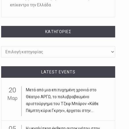
επίκεντρο την Ελλάδα
KΑΤΗΓΟΡΊΕΣ
Kατηγορίες
LATEST EVENTS
20
Μετά από μια επιτυχημένη χρονιά στο
Θέατρο ΑΡΓΩ, το πολυβραβευμένο
Μαρ
αριστούργημα του Τζεφ Μπάρον «Κάθε
Πέμπτη κύριε Γκρην», έρχεται στην...
05
Η μεγαλύτερη έκθεση αυτοκινήτου στην