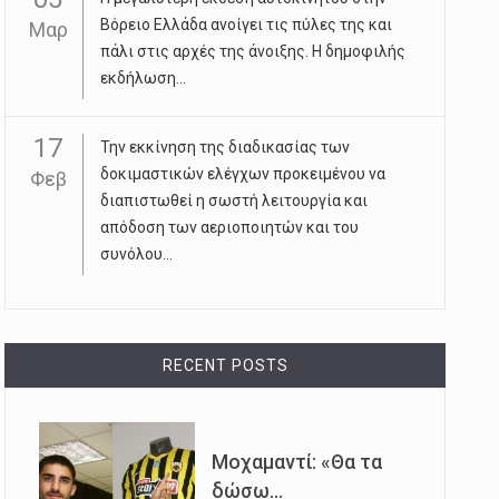
Βόρειο Ελλάδα ανοίγει τις πύλες της και
Μαρ
πάλι στις αρχές της άνοιξης. Η δημοφιλής
εκδήλωση...
17
Την εκκίνηση της διαδικασίας των
δοκιμαστικών ελέγχων προκειμένου να
Φεβ
διαπιστωθεί η σωστή λειτουργία και
απόδοση των αεριοποιητών και του
συνόλου...
RECENT POSTS
Μοχαμαντί: «Θα τα
δώσω...