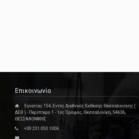
Επικοινωνία
Εγνατίας 154, Εντός Διεθνούς Έκθεσης Θεσσαλονίκης (
ΔΕΘ ) - Περίπτερο 1 - 1ος Όροφος, Θεσσαλονίκη, 54636,
ΘΕΣΣΑΛΟΝΙΚΗΣ
+30 231 050 1006