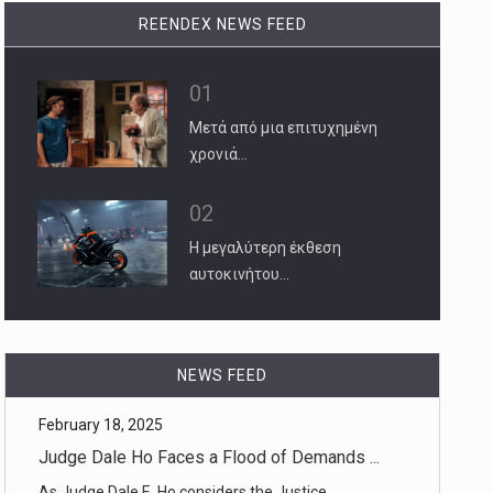
REENDEX NEWS FEED
01
Μετά από μια επιτυχημένη
χρονιά…
02
Η μεγαλύτερη έκθεση
αυτοκινήτου…
February 18, 2025
Judge Dale Ho Faces a Flood of Demands ...
NEWS FEED
As Judge Dale E. Ho considers the Justice
Department’s request to stop [...]
February 17, 2025