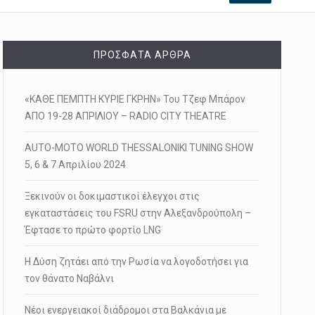
ΠΡΌΣΦΑΤΑ ΆΡΘΡΑ
«ΚΑΘΕ ΠΕΜΠΤΗ ΚΥΡΙΕ ΓΚΡΗΝ» Του Τζεφ Μπάρον
ΑΠΟ 19-28 ΑΠΡΙΛΙΟΥ – RADIO CITY THEATRE
AUTO-MOTO WORLD THESSALONIKI TUNING SHOW
5, 6 & 7 Απριλίου 2024
Ξεκινούν οι δοκιμαστικοί έλεγχοι στις
εγκαταστάσεις του FSRU στην Αλεξανδρούπολη –
Έφτασε το πρώτο φορτίο LNG
Η Δύση ζητάει από την Ρωσία να λογοδοτήσει για
τον θάνατο Ναβάλνι
Νέοι ενεργειακοί διάδρομοι στα Βαλκάνια με