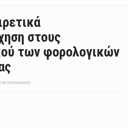
ιρετικά
χηση στους
κού των φορολογικών
ας
ΣΤΟ
ΕΤΑΙ ΣΧΟΛΙΑΣΜΌΣ
ΧΡ.
ΣΤΑΪΚΟΎΡΑΣ:
ΕΞΑΙΡΕΤΙΚΆ
ΕΝΘΑΡΡΥΝΤΙΚΉ
Η
ΑΠΉΧΗΣΗ
ΣΤΟΥΣ