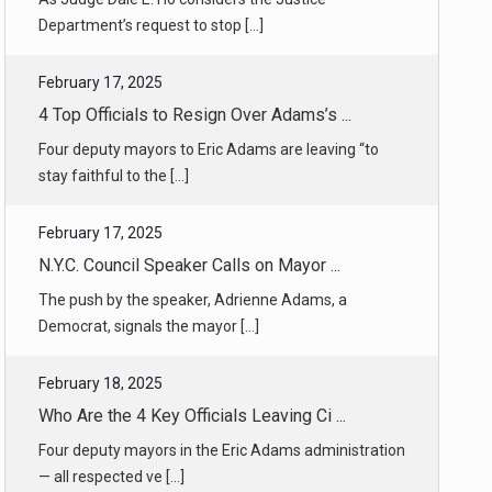
4 Top Officials to Resign Over Adams’s ...
Four deputy mayors to Eric Adams are leaving “to
stay faithful to the [...]
February 17, 2025
N.Y.C. Council Speaker Calls on Mayor ...
The push by the speaker, Adrienne Adams, a
Democrat, signals the mayor [...]
February 18, 2025
Who Are the 4 Key Officials Leaving Ci ...
Four deputy mayors in the Eric Adams administration
— all respected ve [...]
February 17, 2025
‘S.N.L.’ Celebrates 50 Years With Star ...