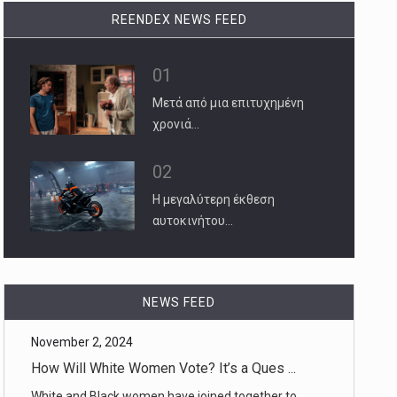
REENDEX NEWS FEED
01
Μετά από μια επιτυχημένη
χρονιά…
02
Η μεγαλύτερη έκθεση
αυτοκινήτου…
November 2, 2024
How Will White Women Vote? It’s a Ques ...
White and Black women have joined together to
power progressive causes [...]
NEWS FEED
November 2, 2024
Khamenei Threatens Israel With ‘Crushi ...
His comments came as the Pentagon said it would