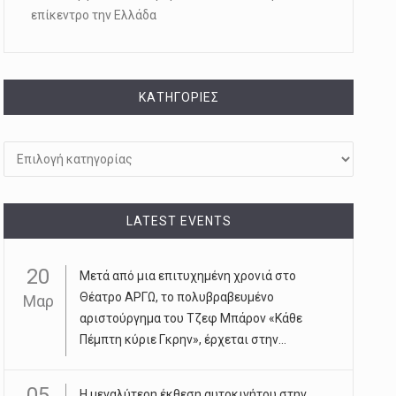
επίκεντρο την Ελλάδα
KΑΤΗΓΟΡΊΕΣ
Kατηγορίες
LATEST EVENTS
20
Μετά από μια επιτυχημένη χρονιά στο
Θέατρο ΑΡΓΩ, το πολυβραβευμένο
Μαρ
αριστούργημα του Τζεφ Μπάρον «Κάθε
Πέμπτη κύριε Γκρην», έρχεται στην...
05
Η μεγαλύτερη έκθεση αυτοκινήτου στην