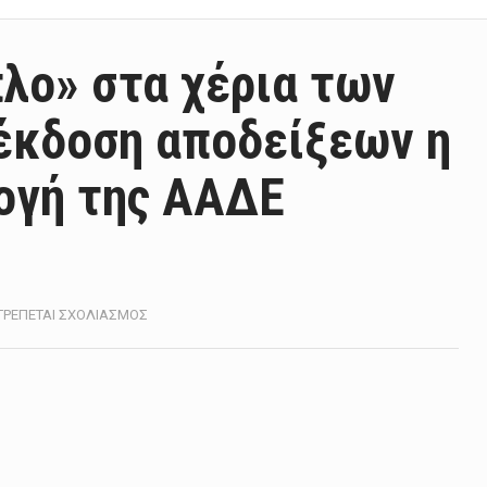
πλο» στα χέρια των
 έκδοση αποδείξεων η
ογή της ΑΑΔΕ
ΣΤΟ
ΤΡΈΠΕΤΑΙ ΣΧΟΛΙΑΣΜΌΣ
ΧΡ.
ΣΤΑΪΚΟΎΡΑΣ:
«ΌΠΛΟ»
ΣΤΑ
ΧΈΡΙΑ
ΤΩΝ
ΠΟΛΙΤΏΝ