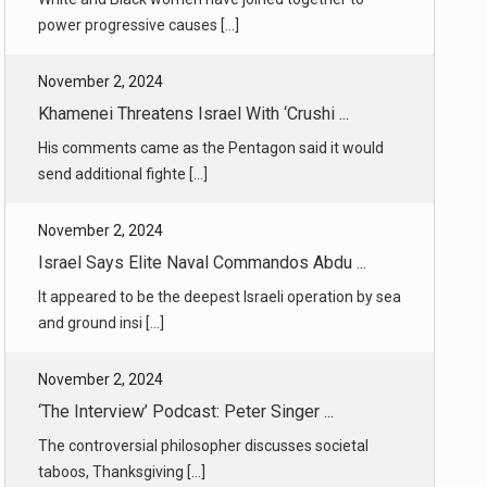
send additional fighte [...]
November 2, 2024
Israel Says Elite Naval Commandos Abdu ...
It appeared to be the deepest Israeli operation by sea
and ground insi [...]
November 2, 2024
‘The Interview’ Podcast: Peter Singer ...
The controversial philosopher discusses societal
taboos, Thanksgiving [...]
November 2, 2024
Running the New York City Marathon at ...
After a lifetime of running, a writer reflects on why
he’s coming back [...]