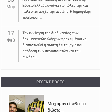
Βόρειο Ελλάδα ανοίγει τις πύλες της και
Μαρ
πάλι στις αρχές της άνοιξης. Η δημοφιλής
εκδήλωση...
17
Την εκκίνηση της διαδικασίας των
δοκιμαστικών ελέγχων προκειμένου να
Φεβ
διαπιστωθεί η σωστή λειτουργία και
απόδοση των αεριοποιητών και του
συνόλου...
RECENT POSTS
Μοχαμαντί: «Θα τα
δώσω...