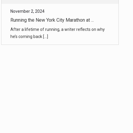
November 2, 2024
NYC Marathon Guide 2024: The Route, St ...
Everything you need to know about Sunday’s five-
borough race. [...]
November 2, 2024
In Mexico, Archaeologists Spot a Maya ...
A city with temple pyramids not far from the road
and a site with a Ma [...]
October 31, 2024
How Election Coverage Extends Beyond P ...
Nearly every team at The Times has some hand in
election coverage. Jou [...]