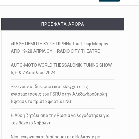
ΠΡΌΣΦΑΤΑ ΆΡΘΡΑ
«ΚΑΘΕ ΠΕΜΠΤΗ ΚΥΡΙΕ ΓΚΡΗΝ» Του Τζεφ Μπάρον
ΑΠΟ 19-28 ΑΠΡΙΛΙΟΥ – RADIO CITY THEATRE
AUTO-MOTO WORLD THESSALONIKI TUNING SHOW
5, 6 & 7 Απριλίου 2024
Ξεκινούν οι δοκιμαστικοί έλεγχοι στις
εγκαταστάσεις του FSRU στην Αλεξανδρούπολη –
Έφτασε το πρώτο φορτίο LNG
Η Δύση ζητάει από την Ρωσία να λογοδοτήσει για
τον θάνατο Ναβάλνι
Νέοι ενεργειακοί διάδρομοι στα Βαλκάνια με